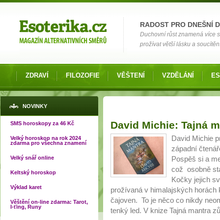
Možnosti výběru
RADOST PRO DNEŠNÍ 
Duchovní růst znamená více si
prožívat větší lásku a soucítění
ZDRAVÍ
FILOZOFIE
VĚŠTENÍ
VZDĚLÁNÍ
ES
NOVINKY
Stránky
David Michie: Tajná m
SMS horoskopy za 46 Kč
David Michie pr
Velký horoskop na rok 2024
zdarma pro všechna znamení
západní čtenář
Velký snář online
Pospěš si a me
což osobně stál
Keltský horoskop
Kočky jejich sv
Výklad karet
prožívaná v himalajských horách
čajoven. To je něco co nikdy neomr
Věštění on-line zdarma: Tarot,
I-ťing, Runy
tenký led. V knize Tajná mantra zů