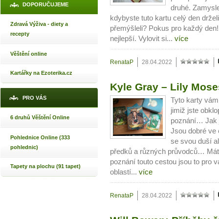
DOPORUČUJEME
druhé. Zamysle
kdybyste tuto kartu celý den drželi
Zdravá Výživa - diety a
přemýšleli? Pokus pro každý den! P
recepty
nejlepší. Vylovit si...
více
Věštění online
RenataP
28.04.2022
Kartářky na Ezoterika.cz
Kyle Gray – Lily Mose
PRO VÁS
Tyto karty vám
jimiž jste obklo
6 druhů Věštění Online
poznání… Jak j
Jsou dobré ve c
Pohlednice Online (333
se svou duší al
pohlednic)
předků a různých průvodců… Máte-l
poznání touto cestou jsou to pro 
Tapety na plochu (91 tapet)
oblastí...
více
RenataP
28.04.2022