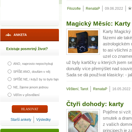
Filozofie
RenataP
09.06.2022
Magický Měsíc: Karty
Karty Magický 
ANKETA
fázemi ale tak
astrologickém n
Existuje posmrtný život?
to asi všichni 
uzel co znamen
už byly kartičky u kterých jsem 
ANO, naprosto nepochybuji
donutily více přemýšlet nad souvi
SPÍŠE ANO, doufám v něj
Sada se dá používat klasicky: - ja
SPÍŠE NE, i když by to bylo fajn
NE, žijeme jenom jednou
Věštení
,
Tarot
RenataP
16.05.2022
Věřím v převtělení
Čtyři dohody: karty
Pojďme si vzít
smutek a drama
Starší ankety
Výsledky
z vašich domně
principech je z