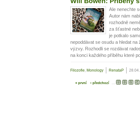
Will Bowen: Příběhy š
Ale nenechte s
Autor nám nabízí
rozhodně neměl
za šťastné neb
je potkalo samo
nepoddávat se osudu a hledat na ž
výzvy. Rozhodli se rozdávat rados
na konci každého příběhu které po
Filozofie
,
Monology
RenataP
28.04
11
12
13
14
…
« první
‹ předchozí