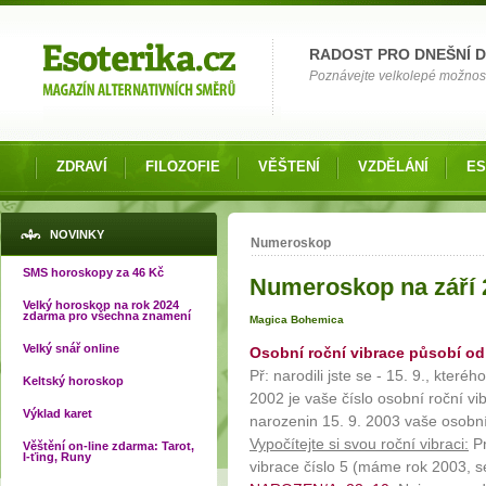
Možnosti výběru
RADOST PRO DNEŠNÍ 
Poznávejte velkolepé možnosti 
ZDRAVÍ
FILOZOFIE
VĚŠTENÍ
VZDĚLÁNÍ
ES
Jste zde
NOVINKY
Numeroskop
SMS horoskopy za 46 Kč
Numeroskop na září 
Velký horoskop na rok 2024
zdarma pro všechna znamení
Magica Bohemica
Velký snář online
Osobní roční vibrace působí od
Př: narodili jste se - 15. 9., které
Keltský horoskop
2002 je vaše číslo osobní roční vi
Výklad karet
narozenin 15. 9. 2003 vaše osobní
Vypočítejte si svou roční vibraci:
Pr
Věštění on-line zdarma: Tarot,
I-ťing, Runy
vibrace číslo 5 (máme rok 2003, se