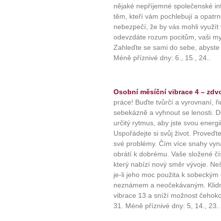
nějaké nepříjemné společenské int
těm, kteří vám pochlebují a opatrn
nebezpečí, že by vás mohli využít 
odevzdáte rozum pocitům, vaši mys
Zahleďte se sami do sebe, abyste n
Méně příznivé dny: 6., 15., 24..
Osobní měsíční vibrace 4 – zdvo
práce! Buďte tvůrčí a vyrovnaní, ř
sebekázně a vyhnout se lenosti. Dě
určitý rytmus, aby jste svou energi
Uspořádejte si svůj život. Proveďt
své problémy. Čím více snahy vynalo
obrátí k dobrému. Vaše složené čísl
který nabízí nový směr vývoje. Ne
je-li jeho moc použita k sobecký
neznámem a neočekávaným. Klidné
vibrace 13 a sníží možnost čehokoli
31. Méně příznivé dny: 5, 14., 23..