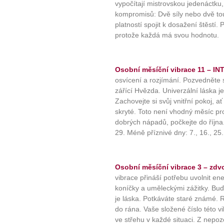
vypočítají mistrovskou jedenáctku, 
kompromisů: Dvě síly nebo dvě tou
platností spojit k dosažení štěstí
protože každá má svou hodnotu.
Osobní měsíční vibrace 11 – IN
osvícení a rozjímání. Pozvedněte 
zářící Hvězda. Univerzální láska je
Zachovejte si svůj vnitřní pokoj, a
skryté. Toto není vhodný měsíc pr
dobrých nápadů, počkejte do října.
29. Méně příznivé dny: 7., 16., 25.
Osobní měsíční vibrace 3 – zdvo
vibrace přináší potřebu uvolnit en
koníčky a uměleckými zážitky. Buďt
je láska. Potkáváte staré známé. R
do rána. Vaše složené číslo této v
ve střehu v každé situaci. Z nepoz