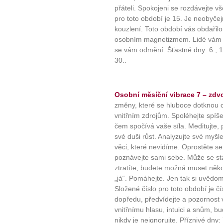
přáteli. Spokojeni se rozdávejte v
pro toto období je 15. Je neobyče
kouzlení. Toto období vás obdaři
osobním magnetizmem. Lidé vám b
se vám odmění. Šťastné dny: 6., 15
30..
Osobní měsíční vibrace 7 – zdvo
změny, které se hluboce dotknou ci
vnitřním zdrojům. Spoléhejte spíš
čem spočívá vaše síla. Meditujte, 
své duši růst. Analyzujte své myš
věci, které nevidíme. Oprostěte se
poznávejte sami sebe. Může se st
ztratíte, budete možná muset něk
„já“. Pomáhejte. Jen tak si uvědomí
10 tipů p
Složené číslo pro toto období je čí
dopředu, předvídejte a pozornost 
vnitřnímu hlasu, intuici a snům, 
plnohodn
nikdy je neignorujte. Příznivé dny: 