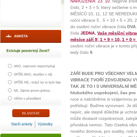
NAROZEN/A: 23. 10.
Nejprve zred
číslo, 2 + 3 = 5, který sečteme s 
MĚSÍCŮ 10, 11, 12 SE NEREDUKUJÍ!
roční vibrace 5 , 5 + 10 + 5 = 20, 
do osobní roční vibrace čísla
DVA
čísla
JEDNA.
Vaše měsíční vibrac
ANKETA
měsíce září 9; 1 + 9 = 10, 1 + 0 = 
osobní roční vibrace je v tomto p
Existuje posmrtný život?
tedy číslo
9
.
ANO, naprosto nepochybuji
ZÁŘÍ BUDE PRO VŠECHNY VEL
SPÍŠE ANO, doufám v něj
VIBRACE TVOŘÍ ZDVOJENOU VY
SPÍŠE NE, i když by to bylo fajn
TAK JE TO I S UNIVERSÁLNÍ MĚ
NE, žijeme jenom jednou
hlubokého uspokojení, čas pro 
Věřím v převtělení
ruce a nabídněme si vzájemnou pom
potřebují. Buďme vyrovnaní. Je dů
nejvíc, ale stejně důležité je uchrá
může dostavit rozpolcenost, zatrpk
Starší ankety
Výsledky
přivolává nemoc. Tato číselná vib
nového domova, pro svatby, rodí s