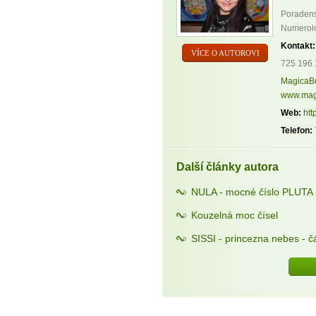
Poradenst
Numerolog
Kontakt:
VÍCE O AUTOROVI
725 196 
MagicaB
www.mag
Web:
htt
Telefon:
Další články autora
NULA - mocné číslo PLUTA
Kouzelná moc čísel
SISSI - princezna nebes - čá