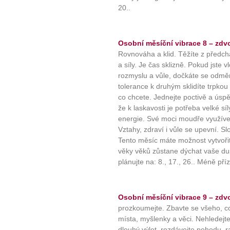
20..
... všechny
Máte pocit, že jste unaveni hn
Osobní měsíční vibrace 8 – zdvo
Rovnováha a klid. Těžíte z předch
Ne
a síly. Je čas sklizně. Pokud jste v
rozmyslu a vůle, dočkáte se odměn
Jak mít více energie každ
tolerance k druhým sklidíte trpko
Jak vnést do života rovno
co chcete. Jednejte poctivě a úspě
Jak být šťastnější
že k laskavosti je potřeba velké s
energie. Své moci moudře využívej
Vztahy, zdraví i vůle se upevní. Sl
Tento měsíc máte možnost vytvořit
věky věků zůstane dýchat vaše duš
plánujte na: 8., 17., 26.. Méně příz
Osobní měsíční vibrace 9 – zdvo
prozkoumejte. Zbavte se všeho, co
místa, myšlenky a věci. Nehledejt
dlouhý výlet, rozdávejte pohodu, r