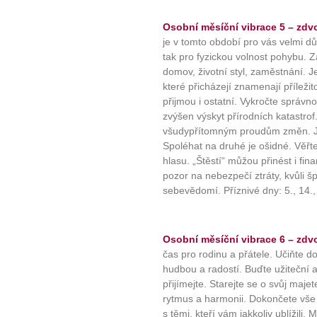
Osobní měsíční vibrace 5 – zdvo
je v tomto období pro vás velmi důl
tak pro fyzickou volnost pohybu. 
domov, životní styl, zaměstnání. Je
které přicházejí znamenají příležito
přijmou i ostatní. Vykročte správn
zvýšen výskyt přírodních katastrof
všudypřítomným proudům změn. Je 
Spoléhat na druhé je ošidné. Věřte
hlasu. „Štěstí“ můžou přinést i fin
pozor na nebezpečí ztráty, kvůli
sebevědomí. Příznivé dny: 5., 14., 
Osobní měsíční vibrace 6 – zdvo
čas pro rodinu a přátele. Učiňte d
hudbou a radostí. Buďte užiteční a
přijímejte. Starejte se o svůj majet
rytmus a harmonii. Dokončete vše
s těmi, kteří vám jakkoliv ublížili.