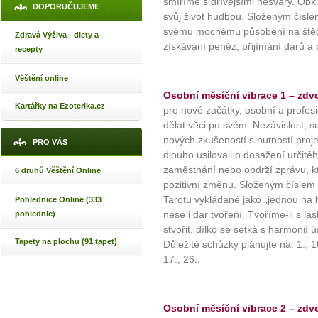
smíříme s dřívějšími nesváry. Ob
DOPORUČUJEME
svůj život hudbou. Složeným číslem
svému mocnému působení na štědros
Zdravá Výživa - diety a
získávání peněz, přijímání darů a 
recepty
Věštění online
Osobní měsíční vibrace 1 – zdvo
Kartářky na Ezoterika.cz
pro nové začátky, osobní a profes
dělat věci po svém. Nezávislost, 
nových zkušeností s nutností projevi
PRO VÁS
dlouho usilovali o dosažení určitéh
zaměstnání nebo obdrží zprávu, kt
6 druhů Věštění Online
pozitivní změnu. Složeným číslem p
Tarotu vykládané jako „jednou na h
Pohlednice Online (333
nese i dar tvoření. Tvoříme-li s l
pohlednic)
stvořit, dílko se setká s harmoni
Tapety na plochu (91 tapet)
Důležité schůzky plánujte na: 1., 
17., 26..
Osobní měsíční vibrace 2 – zdvo