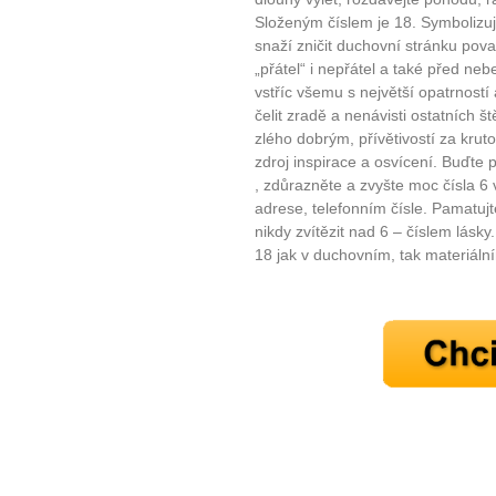
Složeným číslem je 18. Symbolizuje
snaží zničit duchovní stránku pov
„přátel“ i nepřátel a také před ne
vstříc všemu s největší opatrnost
čelit zradě a nenávisti ostatních 
zlého dobrým, přívětivostí za kruto
zdroj inspirace a osvícení. Buďte p
, zdůrazněte a zvyšte moc čísla 6
adrese, telefonním čísle. Pamatujte
nikdy zvítězit nad 6 – číslem lásk
18 jak v duchovním, tak materiáln