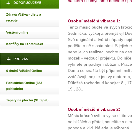
na která se chystáme nechme sp
DOPORUČUJEME
Zdravá Výživa - diety a
recepty
Osobní měsíční vibrace 1:
Tento měsíc buďte ve svých krocích
Věštění online
Sedmička: vyčkej a přemýšlej! Dev
Své originální a tvůrčí nápady nej
Kartářky na Ezoterika.cz
podělte o ně s ostatními. S jejich 
nebo jejich realizaci nechte na ost
mozek - vedoucí projektu. Do niče
PRO VÁS
vyhnete případným obtížím. Práce
Doma se snažte být příjemní, milí 
6 druhů Věštění Online
vzdělávají, nejste jen vy motorem, 
Důležitá rozhodnutí konejte: 8., 17
Pohlednice Online (333
19., 28..
pohlednic)
Tapety na plochu (91 tapet)
Osobní měsíční vibrace 2:
Měsíc krásně svítí a vy se cítíte v
nejbližších a přátel, soucítíte s ni
pohoda a klid. Nálada je výborná. 