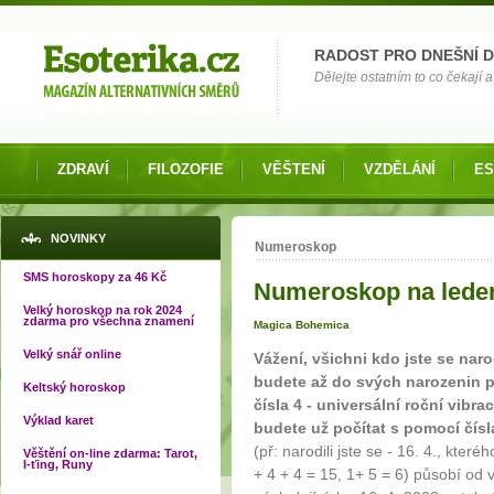
Možnosti výběru
RADOST PRO DNEŠNÍ 
Dělejte ostatním to co čekají a 
ZDRAVÍ
FILOZOFIE
VĚŠTENÍ
VZDĚLÁNÍ
ES
Jste zde
NOVINKY
Numeroskop
SMS horoskopy za 46 Kč
Numeroskop na lede
Velký horoskop na rok 2024
zdarma pro všechna znamení
Magica Bohemica
Velký snář online
Vážení, všichni kdo jste se nar
budete až do svých narozenin p
Keltský horoskop
čísla 4 - universální roční vib
Výklad karet
budete už počítat s pomocí čísl
(př: narodili jste se - 16. 4., kter
Věštění on-line zdarma: Tarot,
I-ťing, Runy
+ 4 + 4 = 15, 1+ 5 = 6) působí od 