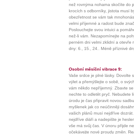
než rovnýma nohama skočíte do p
Máte pocit, že jste unaveni hn
krocích s odborníky, jistota musí
Ne
obezřetnost se vám tak mnohonás
velmi příjemné a radost bude značn
Poslouchejte svou intuici a pomáh
Jak mít více energie každ
než-li vám. Nezapomínejte na pohy
Jak vnést do života rovno
perném dni velmi zklidní a otevře
Jak být šťastnější
dny: 6., 15., 24.. Méně příznivé dny
Osobní měsíční vibrace 9:
Vaše srdce je plné lásky. Dovolte s
výlet a přemýšlejte o sobě, o svýc
vám někdo nepříjemný. Zbavte se 
nechte to odletět pryč. Nebudete l
úrodu je čas připravit novou sadbu
myšlenek jak co neúčinněji dosáhno
vašich plánů musí nejdříve dozrát
nejdříve diáři a nadepište je hesl
vše má svůj čas. V únoru přijde n
očekávejte nové proudy změn. Rea