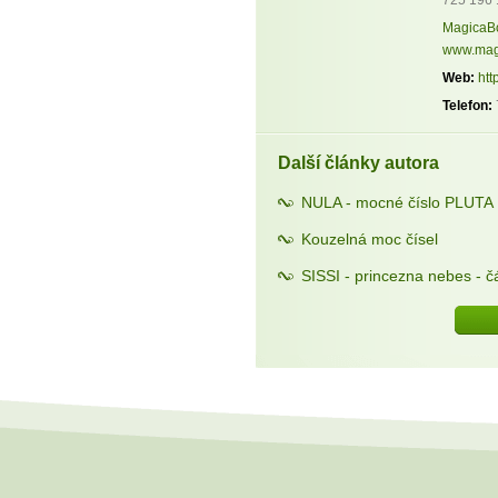
MagicaB
www.mag
Web:
htt
Telefon:
Další články autora
NULA - mocné číslo PLUTA
Kouzelná moc čísel
SISSI - princezna nebes - čá