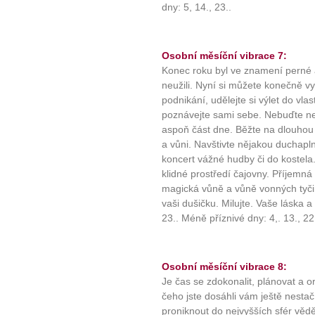
dny: 5, 14., 23..
Osobní měsíční vibrace 7:
Konec roku byl ve znamení perné a 
neužili. Nyní si můžete konečně v
podnikání, udělejte si výlet do vla
poznávejte sami sebe. Nebuďte ne
aspoň část dne. Běžte na dlouhou 
a vůni. Navštivte nějakou duchapl
koncert vážné hudby či do kostela
klidné prostředí čajovny. Příjemná
magická vůně a vůně vonných tyčin
vaši dušičku. Milujte. Vaše láska a 
23.. Méně příznivé dny: 4,. 13., 22
10 tipů p
plnohodn
Osobní měsíční vibrace 8:
Je čas se zdokonalit, plánovat a or
čeho jste dosáhli vám ještě nestač
... všechny
proniknout do nejvyšších sfér vědě