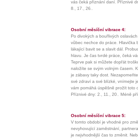
vás čeká přiznání daní. Příznivé dn
8., 17., 26..
Osobní měsíční vibrace 4:
Po divokých a bouřlivých oslavách
vůbec nechce do práce. Hlavička bo
lákající bavit se a slavit dál. Pro
hlavu. Je čas tvrdé práce, čeká vá
Teprve pak si můžete dopřát trošk
naložíte se svým volným časem. K
je zábavy taky dost. Nezapomeňte 
své zdraví a své blízké, vnímejte j
vám pomáhá úspěšně prožít toto ob
Příznivé dny: 2., 11., 20.. Méně pří
Osobní měsíční vibrace 5:
V tomto období je vhodné pro změn
nevyhovující zaměstnání, partnera 
je nejvhodnější čas to změnit. Neb