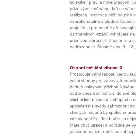
kolektivní práci a nové pracovní i
příznivými změnami, daří se vám sk
realizace. Inspirace běží na plné 
nepřekonatelné a plodné. Úspěch 
projektů je pro mnohé překvapující
partnerských vztahů vyhráváte na c
příznivou vibraci přílišnou mírou 
nadřazenosti. Šťastné dny: 9., 18.,
Osobní měsíční vibrace 3:
Prostupuje vámi radost, kterou ta
velmi vhodný pro zábavu, komunika
budete oslavovat příchod Nového r
buďte obezřetní koho si do své blíz
všichni lidé nejsou tak chápaví a 
společenské svody zahryznout do p
skvělých nápadů by společná prác
vás by nepřišla. Tak buďte co nejví
Máte chuť utrácet a pořádně se vyř
poslední peníze, raději se zabez