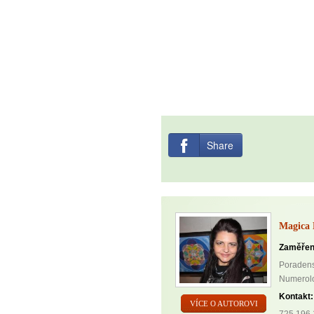
Share
Magica 
Zaměřen
Poradenst
Numerolog
Kontakt:
VÍCE O AUTOROVI
725 196 