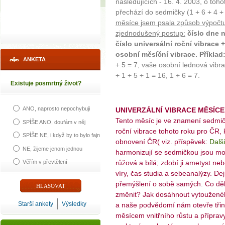
následujících - 16. 4. 2003, o toh
přechází do sedmičky (1 + 6 + 4 + 
měsíce jsem psala způsob výpočtu 
zjednodušený postup:
číslo dne 
číslo universální roční vibrace 
osobní měsíční vibrace. Příklad
ANKETA
+ 5 = 7, vaše osobní lednová vibr
+ 1 + 5 + 1 = 16, 1 + 6 = 7.
Existuje posmrtný život?
ANO, naprosto nepochybuji
UNIVERZÁLNÍ VIBRACE MĚSÍC
Tento měsíc je ve znamení sedmičk
SPÍŠE ANO, doufám v něj
roční vibrace tohoto roku pro ČR,
SPÍŠE NE, i když by to bylo fajn
obnovení ČR( viz. příspěvek:
Další
NE, žijeme jenom jednou
harmonizují se sedmičkou jsou moř
Věřím v převtělení
růžová a bílá; zdobí ji ametyst n
víry, čas studia a sebeanalýzy. De
přemýšlení o sobě samých. Co d
změnit? Jak dosáhnout vytouženéh
Starší ankety
Výsledky
a naše podvědomí nám otevře třin
měsícem vnitřního růstu a přípravy