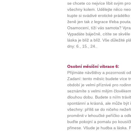
se chcete co nejvíce líbit svým pro
všechny kolem. Udělejte něco ne
kupte si svádivé erotické prádélk
ženě jen tak z legrace třeba pout
Osamocení, tíží vás samota? Vyrazt
Vypadáte báječně, cítíte se skvěle
láska je blíž a blíž. Vše důležité p
dny: 6., 15., 24..
Osobní měsíční vibrace 6:
Přijímáte návštěvy a pozornosti o
Zadaní: tento měsíc budete více trá
období je velmi příznivé pro rodi
seznámíte s velmi milým člověkem,
dlouhou dobu. Budete s ní/m trávi
spontánní a krásná, ale může být i
všechny: příliš se do ničeho nežeň
proměnit v lehoučké peříčko a odle
buďte pokojní a pomalu po kousíčk
přinese. Všude je hudba a láska. P