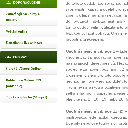
DOPORUČUJEME
do tohoto období tou správnou no
svoji vlastní kapsu a udělat pro 
Zdravá Výživa - diety a
změnit k lepšímu a myslet více na 
recepty
domov, životní styl, zaměstnání k
tomto období velmi důležitá a to p
Věštění online
fyzickou volnost pohybu. Otevřme 
radostná překvapení.
Kartářky na Ezoterika.cz
Osobní měsíční vibrace 1
– Lidé 
vhodné začít pracovat na novém pro
PRO VÁS
nastávajících devět měsíců. Nezap
6 druhů Věštění Online
společně za novým poznáním. Změ
Složeným číslem pro toto období je
Pohlednice Online (333
„jednou na hoře – jednou dole“, tot
pohlednic)
Tvoříme-li s láskou a positivně my
setká s harmonií úspěchu a vaše 
Tapety na plochu (91 tapet)
plánujte na: 1., 10., 19. nebo 28. 
Osobní měsíční vibrace 11 (2)
– 
mistrovskou jedenáctku, kterou již
Dvě síly nebo dvě touhy stojí prot