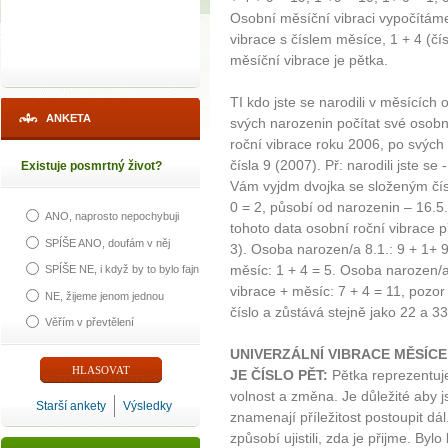
Osobní měsíční vibraci vypočítáme
vibrace s číslem měsíce, 1 + 4 (čí
měsíční vibrace je pětka.
TI kdo jste se narodili v měsících
ANKETA
svých narozenin počítat své osobní
roční vibrace roku 2006, po svých
čísla 9 (2007). Př: narodili jste se
Existuje posmrtný život?
Vám vyjdm dvojka se složeným čísl
0 = 2, působí od narozenin – 16.5
ANO, naprosto nepochybuji
tohoto data osobní roční vibrace př
SPÍŠE ANO, doufám v něj
3). Osoba narozen/a 8.1.: 9 + 1+ 9
měsíc: 1 + 4 = 5. Osoba narozen/
SPÍŠE NE, i když by to bylo fajn
vibrace + měsíc: 7 + 4 = 11, pozo
NE, žijeme jenom jednou
číslo a zůstává stejně jako 22 a 3
Věřím v převtělení
UNIVERZÁLNÍ VIBRACE MĚSÍC
JE ČÍSLO PĚT:
Pětka reprezentuje
volnost a změna. Je důležité aby j
Starší ankety
Výsledky
znamenají příležitost postoupit dá
způsobí ujistili, zda je přijme. Bylo