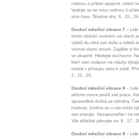
rodinou a přáteli spojené, neboť t
Vydejte se se svou rodinou či přáte
více času. Šťastné dny: 6., 15., 24.
Osobní měsíční vibrace 7
– Lidé 
tomto období uvolnění od všech pov
výletů do nitra své duše a výletů 
vnímat všemi smysli. Zajděte si t
ve skupině. Hledejte duchovno. Neb
kteří vám zodpoví na otázky týka
nastat v přístupu sami k sobě. Příz
10 tipů p
2., 11., 20..
plnohodn
Osobní měsíční vibrace 8
– Lidé
sklízíte ovoce plodů své práce. Kd
... všechny
spravedlivě dočká se odměny. Ček
hodnoty. Změna se u vás může týka
své energie. Nezapomeňte i na rela
Máte pocit, že jste unaveni hn
Vše důležité plánujte na: 8., 17., 2
Ne
Osobní měsíční vibrace 9
– Lidé 