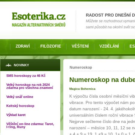
Možnosti výběru
RADOST PRO DNEŠNÍ 
Můžete se rozhodnout vymanit s
sami působit na okolní svět s
ZDRAVÍ
FILOZOFIE
VĚŠTENÍ
VZDĚLÁNÍ
ES
Jste zde
NOVINKY
Numeroskop
SMS horoskopy za 46 Kč
Numeroskop na dube
Velký horoskop na rok 2024
zdarma pro všechna znamení
Magica Bohemica
K výpočtu čísla osobní měsíční vi
Velký snář online
vibrace. Pro tento výpočet nám pos
Keltský horoskop
datum narození - 24. 4. jakéhokoli
universálním číslem roční vibrace 
Výklad karet
Nejprve sečteme číslo dne na jed
Věštění on-line zdarma: Tarot,
I-ťing, Runy
narození – měsíce 10, 11, 12 se nes
+ 4 + 9 = 19, 1 +9 = 10, 1+ 0 = 1, 