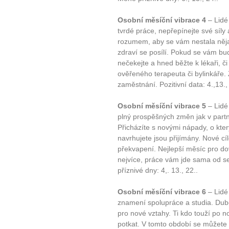
Osobní měsíční vibrace 4
– Lidé
tvrdé práce, nepřepínejte své síly 
rozumem, aby se vám nestala něja
zdraví se posílí. Pokud se vám bud
nečekejte a hned běžte k lékaři, 
ověřeného terapeuta či bylinkář
zaměstnání. Pozitivní data: 4.,13.,
Osobní měsíční vibrace 5
– Lidé 
plný prospěšných změn jak v partn
Přicházíte s novými nápady, o kte
navrhujete jsou přijímány. Nové c
překvapení. Nejlepší měsíc pro do
nejvíce, práce vám jde sama od se
příznivé dny: 4,. 13., 22..
Osobní měsíční vibrace 6
– Lidé 
znamení spolupráce a studia. Du
pro nové vztahy. Ti kdo touží po 
potkat. V tomto období se můžete d