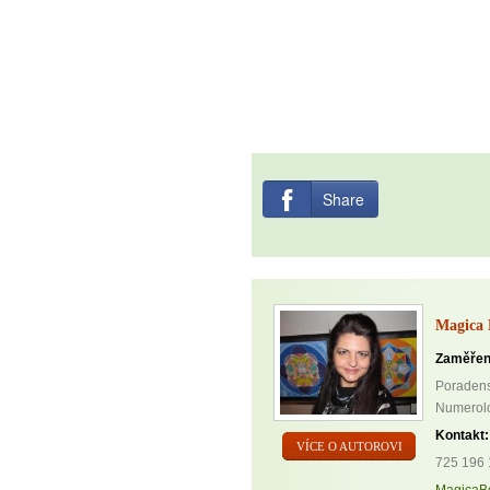
Share
Magica 
Zaměřen
Poradenst
Numerolog
Kontakt:
VÍCE O AUTOROVI
725 196 
MagicaB