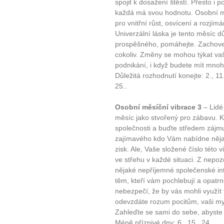
spojit k dosažení štěstí. Přesto i
každá má svou hodnotu. Osobní mě
pro vnitřní růst, osvícení a rozjí
Univerzální láska je tento měsíc d
prospěšného, pomáhejte. Zachovejte
cokoliv. Změny se mohou týkat vaš
podnikání, i když budete mít mno
Důležitá rozhodnutí konejte: 2., 11
25..
Osobní měsíční vibrace 3
– Lidé
měsíc jako stvořený pro zábavu. Kr
společnosti a buďte středem zájm
zajímavého kdo Vám nabídne nějak
zisk. Ale, Vaše složené číslo této 
ve střehu v každé situaci. Z nepoz
nějaké nepříjemné společenské int
těm, kteří vám pochlebují a opatrn
nebezpečí, že by vás mohli využít 
odevzdáte rozum pocitům, vaši mys
Zahleďte se sami do sebe, abyste n
Méně příznivé dny: 6., 15., 24..