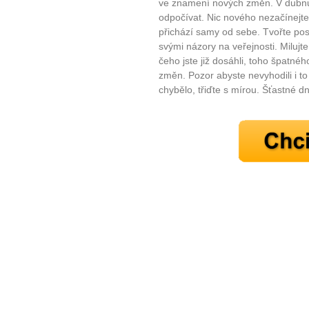
Jak mít více energie každ
ve znamení nových změn. V dubnu 
odpočívat. Nic nového nezačínejte
Jak vnést do života rovno
přichází samy od sebe. Tvořte posi
Jak být šťastnější
svými názory na veřejnosti. Milujte 
čeho jste již dosáhli, toho špatn
změn. Pozor abyste nevyhodili i 
chybělo, třiďte s mírou. Šťastné dny