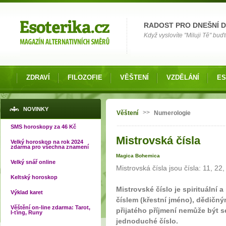
Možnosti výběru
RADOST PRO DNEŠNÍ 
Když vyslovíte "Miluji Tě" buď
ZDRAVÍ
FILOZOFIE
VĚŠTENÍ
VZDĚLÁNÍ
ES
Jste zde
NOVINKY
>>
Věštení
Numerologie
SMS horoskopy za 46 Kč
Mistrovská čísla
Velký horoskop na rok 2024
zdarma pro všechna znamení
Magica Bohemica
Velký snář online
Mistrovská čísla jsou čísla: 11, 22,
Keltský horoskop
Mistrovské číslo je spirituální 
Výklad karet
číslem (křestní jméno), dědičný
Věštění on-line zdarma: Tarot,
přijatého příjmení nemůže být 
I-ťing, Runy
jednoduché číslo.