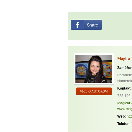
Share
Magica 
Zaměřen
Poradenst
Numerolog
Kontakt:
VÍCE O AUTOROVI
725 196 
MagicaB
www.mag
Web:
htt
Telefon: