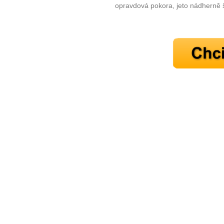
opravdová pokora, jeto nádherně š
10 tipů p
plnohodn
... všechny
Máte pocit, že jste unaveni hn
Ne
Jak mít více energie každ
Jak vnést do života rovno
Jak být šťastnější