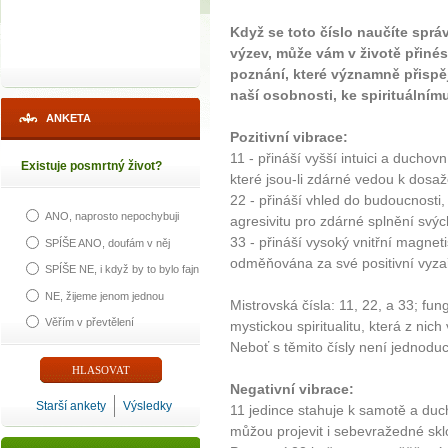
Když se toto číslo naučíte sprá
výzev, může vám v životě přin
poznání, které významně přisp
naší osobnosti, ke spirituální
ANKETA
Pozitivní vibrace:
11 - přináší vyšší intuici a ducho
Existuje posmrtný život?
které jsou-li zdárné vedou k dosaže
22 - přináší vhled do budoucnosti,
ANO, naprosto nepochybuji
agresivitu pro zdárné splnění svých
33 - přináší vysoký vnitřní magneti
SPÍŠE ANO, doufám v něj
odměňována za své positivní vyza
SPÍŠE NE, i když by to bylo fajn
NE, žijeme jenom jednou
Mistrovská čísla: 11, 22, a 33; fungu
Věřím v převtělení
mystickou spiritualitu, která z nich
Neboť s těmito čísly není jednoduc
Negativní vibrace:
Starší ankety
Výsledky
11 jedince stahuje k samotě a du
můžou projevit i sebevražedné sk