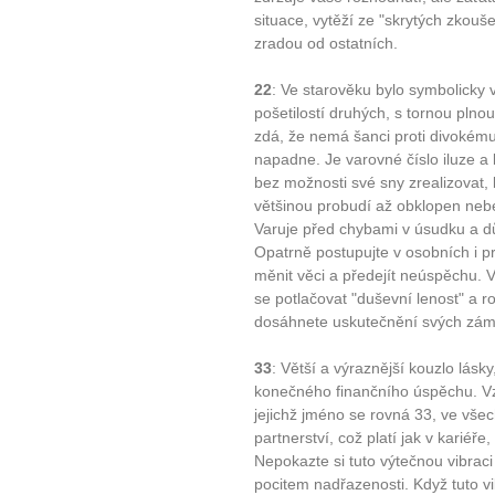
situace, vytěží ze "skrytých zkouš
zradou od ostatních.
22
: Ve starověku bylo symbolicky 
pošetilostí druhých, s tornou plno
zdá, že nemá šanci proti divokém
napadne. Je varovné číslo iluze a
bez možnosti své sny zrealizovat, k
většinou probudí až obklopen nebez
Varuje před chybami v úsudku a dův
Opatrně postupujte v osobních i p
měnit věci a předejít neúspěchu. Vy
se potlačovat "duševní lenost" a r
dosáhnete uskutečnění svých zámě
33
: Větší a výraznější kouzlo lásky, 
konečného finančního úspěchu. Vzhl
jejichž jméno se rovná 33, ve vše
partnerství, což platí jak v kariéře
Nepokazte si tuto výtečnou vibrac
pocitem nadřazenosti. Když tuto v