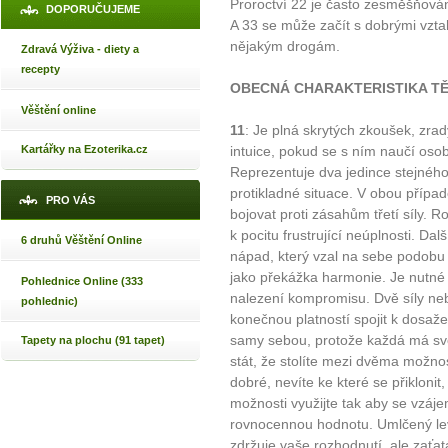
Proroctví 22 je často zesměšňová
DOPORUČUJEME
A 33 se může začít s dobrými vztah
nějakým drogám.
Zdravá Výživa - diety a
recepty
OBECNÁ CHARAKTERISTIKA TĚ
Věštění online
11
: Je plná skrytých zkoušek, zra
Kartářky na Ezoterika.cz
intuice, pokud se s ním naučí os
Reprezentuje dva jedince stejnéh
protikladné situace. V obou přípa
PRO VÁS
bojovat proti zásahům třetí síly. Ro
k pocitu frustrující neúplnosti. Da
6 druhů Věštění Online
nápad, který vzal na sebe podobu 
jako překážka harmonie. Je nutné od
Pohlednice Online (333
nalezení kompromisu. Dvě síly neb
pohlednic)
konečnou platností spojit k dosaže
samy sebou, protože každá má sv
Tapety na plochu (91 tapet)
stát, že stolíte mezi dvěma možno
dobré, nevíte ke které se přikloni
možnosti využijte tak aby se vzáj
rovnocennou hodnotu. Umlčený le
zdržuje vaše rozhodnutí, ale zaťat