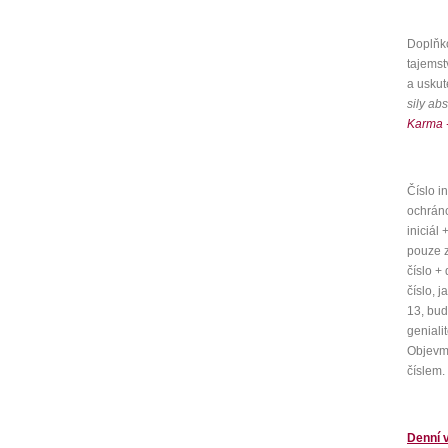
Doplňk
tajemst
a uskut
sily ab
Karma -
Číslo i
ochrán
iniciál
pouze ze
číslo +
číslo, j
13, bud
geniali
Objevme
číslem.
Denní v