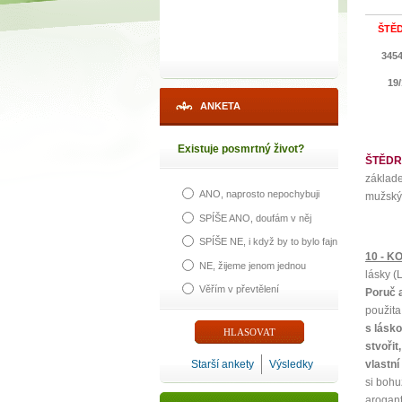
ŠTĚ
345
19/
ANKETA
Existuje posmrtný život?
ŠTĚDRÝ 
základe
ANO, naprosto nepochybuji
mužským
SPÍŠE ANO, doufám v něj
SPÍŠE NE, i když by to bylo fajn
10 - K
NE, žijeme jenom jednou
lásky (
Věřím v převtělení
Poruč 
použita
s lásk
stvořit
Starší ankety
Výsledky
vlastn
si bohu
arogan