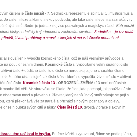
ovým číslem je
číslo iniciál - 7
. Sedmička reprezentuje spiritualitu, mysticismus a
ví. Je číslem iluze a klamu, někdy podvodu, ale také číslem léčení a zázraků, víry
ečněných snů. Sedm je jedna z nejvíce posvátných a magických čísel.
Bůh použil
solutní lásky sedmičky k sjednocení a zachování stvoření.
Sedmička -- je tzv. malá
 přináší, životní problémy a strasti, z kterých si má vzít člověk ponaučení
niciál slouží jen k výpočtu kosmického čísla, což je náš vesmírný průvodce a
ce na pouti dnešním dnem.
Kosmické číslo
si vypočítáme velmi snadno: číslo
 + aktivní číslo + dědičné číslo, toto číslo se neredukuje, jeho charakter čteme
 složeného čísla, stejně tak číslo štěstí, které se vypočítá: životní číslo + aktivní
 dědičné číslo.
Kosmické číslo 13
- OBROZENÍ - ZMĚNA:
13 není nešťastné
ak mnoho lidí věří. Ve starověku se říkalo, že "ten, kdo pochopí, jak používat číslo
e obdarován mocí a převahou. Převrat, který nabízí nový směr vývoje se pojí s
tou, která překonává vše zastaralé a přichází s novými poznatky a objevy.
 dnes hloubku svých citů a lásky.
Číslo štěstí 10
, dvojitá vibrace s aktivním
ibrace této události je čtyřka.
Buďme tvůrčí a vyrovnaní, řiďme se podle plánu,