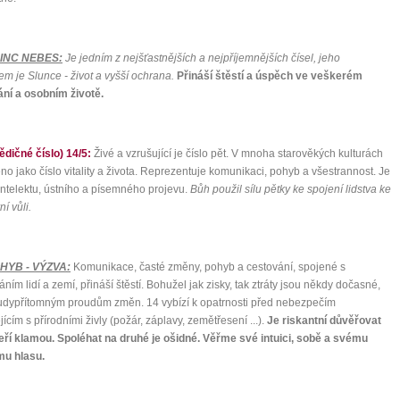
RINC NEBES:
Je jedním z nejšťastnějších a nejpříjemnějších čísel, jeho
0 tipů pro zdravý a
m je Slunce - život a vyšší ochrana.
Přináší štěstí a úspěch ve veškerém
ní a osobním životě.
lnohodnotný život
dičné číslo) 14/5:
Živé a vzrušující je číslo pět. V mnoha starověkých kulturách
... všechny tipy zdarma.
ěno jako číslo vitality a života. Reprezentuje komunikaci, pohyb a všestrannost. Je
intelektu, ústního a písemného projevu.
Bůh použil sílu pětky ke spojení lidstva ke
it, že jste unaveni hned jak ráno vstanete?
ní vůli.
Nemusí to tak být - ZJISTĚTE ZDARMA!
OHYB - VÝZVA:
Komunikace, časté změny, pohyb a cestování, spojené s
mít více energie každý den
ním lidí a zemí, přináší štěstí. Bohužel jak zisky, tak ztráty jsou někdy dočasné,
vnést do života rovnováhu
udypřítomným proudům změn. 14 vybízí k opatrnosti před nebezpečím
být šťastnější
jícím s přírodními živly (požár, záplavy, zemětřesení ...).
Je riskantní důvěřovat
eří klamou. Spoléhat na druhé je ošidné. Věřme své intuici, sobě a svému
mu hlasu.
Nenávidíme spam stejně jako vy