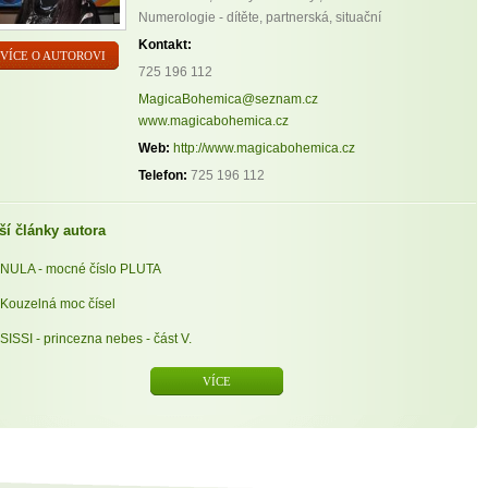
Numerologie - dítěte, partnerská, situační
Kontakt:
VÍCE O AUTOROVI
725 196 112
MagicaBohemica@seznam.cz
www.magicabohemica.cz
Web:
http://www.magicabohemica.cz
Telefon:
725 196 112
ší články autora
NULA - mocné číslo PLUTA
Kouzelná moc čísel
SISSI - princezna nebes - část V.
VÍCE