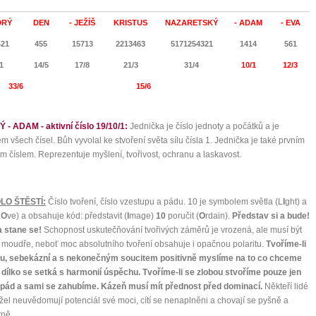
DRÝ
DEN
- JEŽÍŠ
KRISTUS
NAZARETSKÝ
- ADAM
- EVA
421
455
15713
2213463
5171254321
1414
561
1
14/5
17/8
21/3
31/4
10/1
12/3
33/6
15/6
- ADAM - aktivní číslo 19/10/1:
Jednička je číslo jednoty a počátků a je
m všech čísel. Bůh vyvolal ke stvoření světa sílu čísla 1. Jednička je také prvním
 číslem. Reprezentuje myšlení, tvořivost, ochranu a laskavost.
OLO ŠTĚSTÍ:
Číslo tvoření, číslo vzestupu a pádu. 10 je symbolem světla (L
I
ght) a
L
O
ve) a obsahuje kód: představit (
I
mage)
10
poručit (
O
rdain).
Představ si a bude!
a stane se!
Schopnost uskutečňování tvořivých záměrů je vrozená, ale musí být
 moudře, neboť moc absolutního tvoření obsahuje i opačnou polaritu.
Tvoříme-li
ou, sebekázní a s nekonečným soucitem positivně myslíme na to co chceme
, dílko se setká s harmonií úspěchu. Tvoříme-li se zlobou stvoříme pouze jen
í pád a sami se zahubíme. Kázeň musí mít přednost před dominací.
Někteří lidé
žel neuvědomují potenciál své moci, cítí se nenaplněni a chovají se pyšně a
tně.