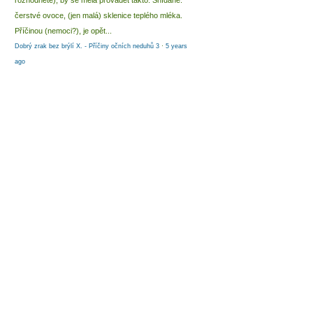
rozhodnete), by se měla provádět takto: Snídaně:
čerstvé ovoce, (jen malá) sklenice teplého mléka.
Příčinou (nemoci?), je opět...
Dobrý zrak bez brýlí X. - Příčiny očních neduhů 3
·
5 years
ago