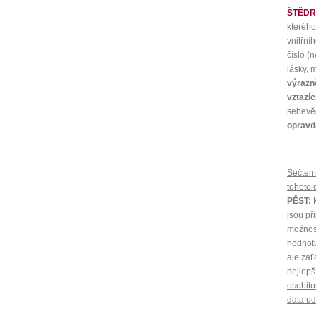
ŠTĚDRÝ
kterého
vnitřní
číslo (
lásky, 
výrazně
vztazíc
sebevě
opravdo
Sečtení
tohoto 
PĚST:
M
jsou př
možnost
hodnotu
ale zať
nejlepš
osobito
data ud