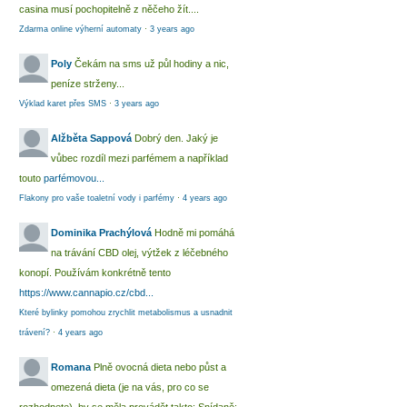
casina musí pochopitelně z něčeho žít....
Zdarma online výherní automaty
·
3 years ago
Poly
Čekám na sms už půl hodiny a nic,
peníze strženy...
Výklad karet přes SMS
·
3 years ago
Alžběta Sappová
Dobrý den. Jaký je
vůbec rozdíl mezi parfémem a například
touto
parfémovou...
Flakony pro vaše toaletní vody i parfémy
·
4 years ago
Dominika Prachýlová
Hodně mi pomáhá
na trávání CBD olej, výtžek z léčebného
konopí. Používám konkrétně tento
https://www.cannapio.cz/cbd...
Které bylinky pomohou zrychlit metabolismus a usnadnit
trávení?
·
4 years ago
Romana
Plně ovocná dieta nebo půst a
omezená dieta (je na vás, pro co se