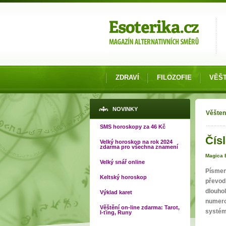
Možnosti výběru
ZDRAVÍ
FILOZOFIE
VĚŠT
Jste
NOVINKY
Věšten
SMS horoskopy za 46 Kč
Čísl
Velký horoskop na rok 2024
zdarma pro všechna znamení
Magica 
Velký snář online
Písmen
Keltský horoskop
převod 
dlouhol
Výklad karet
numero
Věštění on-line zdarma: Tarot,
systé
I-ťing, Runy