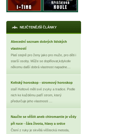
X
NEJČTENĚJŠÍ ČLÁNKY
Abecední seznam dobrých lidských
vlastností
Platí stejně pro ženy jako pro muže, pro děti i
starší osoby. Může se doplňovat,kdykoliv
někomu další dobrá vlastnost napadne....
Keltský horoskop - stromový horoskop
staří Keltové měli své zvyky a tradice. Podle
nich ke každému patří strom, který
předurčuje jeho vlastnosti ....
Naučte se věštit aneb chiromantie je vždy
při ruce - čára života, hlavy a srdce
Čtení z ruky je skvělá věštecká metoda,