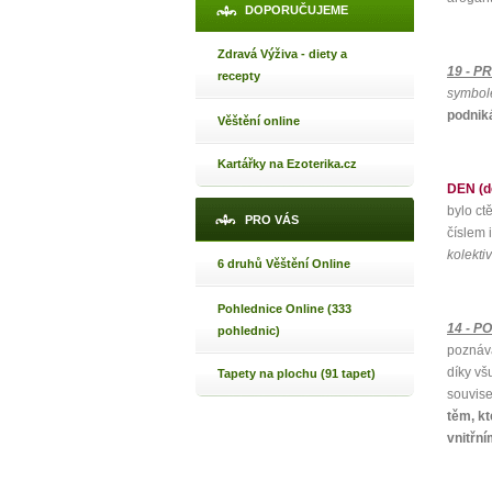
DOPORUČUJEME
Zdravá Výživa - diety a
19 - P
recepty
1
symbole
podniká
Věštění online
p
Kartářky na Ezoterika.cz
DEN (dě
bylo ct
PRO VÁS
číslem 
Máte poc
kolektiv
6 druhů Věštění Online
Pohlednice Online (333
14 - P
Jak 
pohlednic)
poznává
Jak 
díky vš
Tapety na plochu (91 tapet)
Jak 
souvise
těm, kt
vnitřní