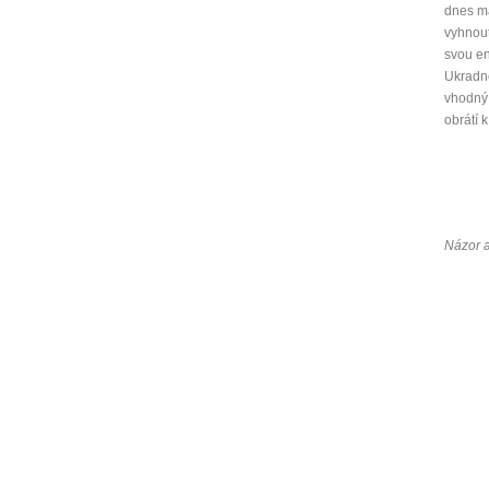
dnes m
vyhnout
svou en
Ukradně
vhodný 
obrátí 
Názor 