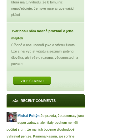
která má tu výhodu, že k tomu nic
nepotřebujete. Jen své ruce a ruce vašich
přátel....
Tvar nosu nám hodně prozradí o jeho
majiteli
Číňané o nosu hovoří jako o středu života.
Lze z něj vyčíst vitalitu a sexuální potenci
člověka, ale i vše o rozumu, vědomostech a
povaze...
VÍCE ČLÁNKU
RECENT COMMENTS
Michal Foltýn
Je pravda, že automaty jsou
super zábava, ale nikdy bychom neměli
počítat s tím, že na nich budeme dlouhodobě
vyhrávat peníze. Kamená kasína, ale i online