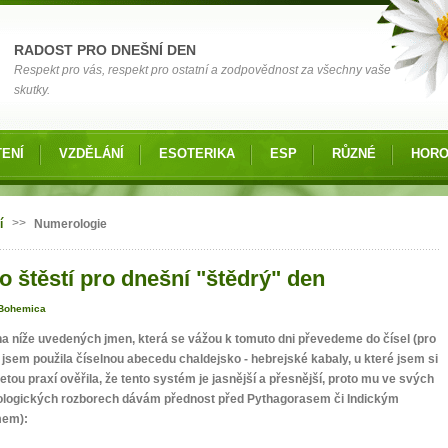
RADOST PRO DNEŠNÍ DEN
Respekt pro vás, respekt pro ostatní a zodpovědnost za všechny vaše
skutky.
ENÍ
VZDĚLÁNÍ
ESOTERIKA
ESP
RŮZNÉ
HOR
 zde
>>
í
Numerologie
o štěstí pro dnešní "štědrý" den
Bohemica
a níže uvedených jmen, která se vážou k tomuto dni převedeme do čísel (pro
jsem použila číselnou abecedu chaldejsko - hebrejské kabaly, u které jsem si
etou praxí ověřila, že tento systém je jasnější a přesnější, proto mu ve svých
logických rozborech dávám přednost před Pythagorasem či Indickým
mem):