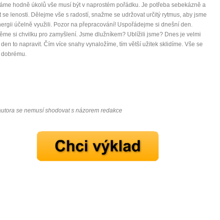
áme hodně úkolů vše musí být v naprostém pořádku. Je potřeba sebekázně a
 se lenosti. Dělejme vše s radostí, snažme se udržovat určitý rytmus, aby jsme
ergii účelně využili. Pozor na přepracování! Uspořádejme si dnešní den.
me si chvilku pro zamyšlení. Jsme dlužníkem? Ublížili jsme? Dnes je velmi
den to napravit. Čím více snahy vynaložíme, tím větší užitek sklidíme. Vše se
k dobrému.
autora se nemusí shodovat s názorem redakce