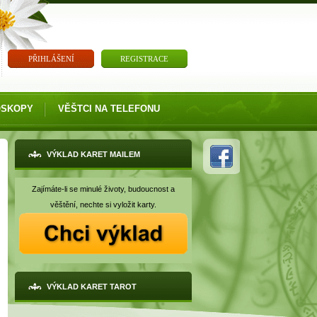
PŘIHLÁŠENÍ
REGISTRACE
OSKOPY
VĚŠTCI NA TELEFONU
VÝKLAD KARET MAILEM
Zajímáte-li se minulé životy, budoucnost a
věštění, nechte si vyložit karty.
VÝKLAD KARET TAROT