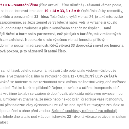
 DEN - realizační číslo
(číslo aktivní + číslo dědičné) - základní kámen podle,
 se bude formovat tento den
19 + 14 = 33, 3 + 3 = 6:
Opět číslo lásky, romantiky,
ho klidu a porozumění.
33 - Idea:
Toto číslo je vyšší vibrací 24, je také mistrovské
nezapomeňme, že Ježíš zemřel ve 33 letech) nabízí větší a výraznější kouzlo
míru originality a tvořivosti a příslib konečného finančního úspěchu.
Také
jší štěstí a harmonii v partnerství, což platí jak v kariéře, tak v milostných
h a manželství.
Nepokazte si tuto výtečnou vibraci leností a přílišným
domím a pocitem nadřazenosti.
Když vibraci 33 doprovází smysl pro humor a
vá pokora, je to nádherně šťastné číslo.
 samohlásek celého názvu nám dávají číslo potenciálu vědomí - číslo duše
dne je ve znamení dalšího mistrovského čísla
11 - UMLČENÝ LEV- ZAŤATÁ
ožná se budeme muset rozhodnout mezi dvěma možnostmi volby, obě možnosti
ijatelné. Tak ke které se přiklonit? Dejme jim svátek a učiňme kompromis, obě
i využijme tak aby se vzájemně doplňovali, ale každá měla svou rovnocennou
. Umlčený lev znamená, že něco nebo někdo brání či zdržuje vaše rozhodnutí,
atá pěst nalezne vždy východisko i ze zlé situace, vytěží ze "skrytých zkoušek" to
í ponaučení a uhne před zradou.
Sečtené souhlásky celého názvu odhalují
st tohoto dne a ta je pod vládou mistrovské
22
- dvojitá vibrace se životním číslem
álosti.