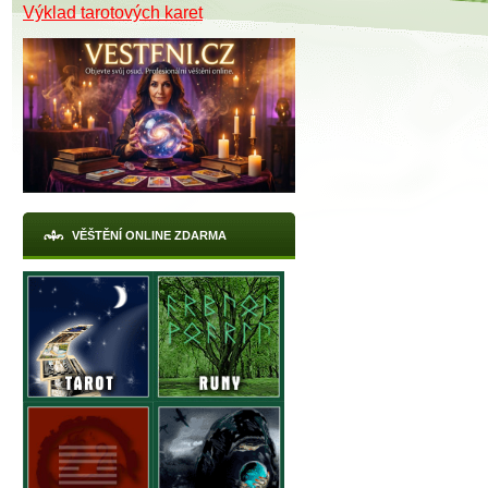
Výklad tarotových karet
VĚŠTĚNÍ ONLINE ZDARMA