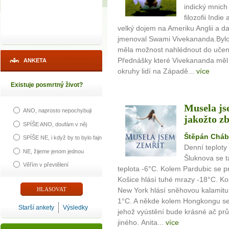
indický mnic
filozofii Indi
velký dojem na Ameriku Anglii a d
jmenoval Swami Vivekananda.Bylo 
měla možnost nahlédnout do učení v
Přednášky které Vivekananda měl 
ANKETA
okruhy lidí na Západě...
více
Existuje posmrtný život?
Musela js
ANO, naprosto nepochybuji
jakožto z
SPÍŠE ANO, doufám v něj
Štěpán Cháb
SPÍŠE NE, i když by to bylo fajn
Denní teploty
NE, žijeme jenom jednou
Šluknova se 
Věřím v převtělení
teplota -6°C. Kolem Pardubic se p
Košice hlásí tuhé mrazy -18°C. Ko
New York hlásí sněhovou kalamitu
1°C. A někde kolem Hongkongu se
Starší ankety
Výsledky
jehož vyústění bude krásné ač pr
jiného. Anita...
více