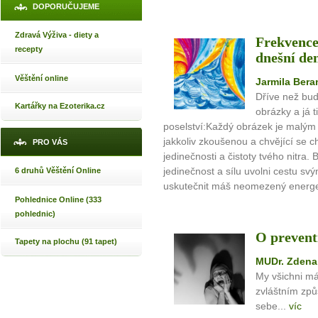
DOPORUČUJEME
Zdravá Výživa - diety a
Frekvence
recepty
dnešní den
Věštění online
Jarmila Ber
Dříve než bud
Kartářky na Ezoterika.cz
obrázky a já t
poselství:Každý obrázek je malým
jakkoliv zkoušenou a chvějící se 
PRO VÁS
jedinečnosti a čistoty tvého nitra.
jedinečnost a sílu uvolni cestu s
6 druhů Věštění Online
uskutečnit máš neomezený energeti
Pohlednice Online (333
pohlednic)
O prevent
Tapety na plochu (91 tapet)
MUDr. Zdena
My všichni m
zvláštním zp
sebe...
víc