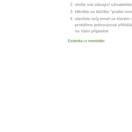
vložte své stávající uživatelsk
klikněte na tlačítko "poslat nov
otevřete svůj email ve kterém 
proběhne jednorázové přihláš
na Vámi přijatelné
Esoterika.cz newsletter