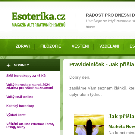
Možnosti výběru
RADOST PRO DNEŠNÍ 
Usmívejte se když zvednete slu
hlase.
ZDRAVÍ
FILOZOFIE
VĚŠTENÍ
VZDĚLÁNÍ
ES
Jste zde
Pravidelníček - Jak přišl
NOVINKY
SMS horoskopy za 46 Kč
Dobrý den,
Velký horoskop na rok 2024
zasíláme Vám seznam článků, které
zdarma pro všechna znamení
uplynulém týdnu:
Velký snář online
Keltský horoskop
Jak přišl
Výklad karet
Věštění on-line zdarma: Tarot,
Markéta Nov
I-ťing, Runy
Na konci minu