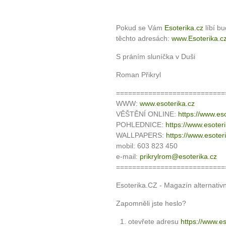
Pokud se Vám
Esoterika.cz
líbí b
těchto adresách:
www.Esoterika.c
S práním sluníčka v Duši
Roman Přikryl
===========================
WWW:
www.esoterika.cz
VĚŠTĚNÍ ONLINE:
https://www.eso
POHLEDNICE:
https://www.esoter
WALLPAPERS:
https://www.esoter
mobil: 603 823 450
e-mail:
prikrylrom@esoterika.cz
===========================
Esoterika.CZ - Magazín alternativ
Zapomněli jste heslo?
otevřete adresu
https://www.e