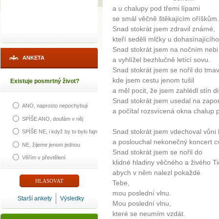
a u chalupy pod třemi lípami
se smál věčně štěkajícím oříškům.
Snad stokrát jsem zdravil známé,
kteří seděli mlčky u dohasínajícíh
Snad stokrát jsem na nočním nebi 
ANKETA
a vyhlížel bezhlučně letící sovu.
Snad stokrát jsem se nořil do tma
kde jsem cestu jenom tušil
Existuje posmrtný život?
a měl pocit, že jsem zahlédl stín d
Snad stokrát jsem usedal na zapo
ANO, naprosto nepochybuji
a počítal rozsvícená okna chalup p
SPÍŠE ANO, doufám v něj
Snad stokrát jsem vdechoval vůni l
SPÍŠE NE, i když by to bylo fajn
a poslouchal nekonečný koncert c
NE, žijeme jenom jednou
Snad stokrát jsem se nořil do
Věřím v převtělení
klidné hladiny věčného a živého Ti
abych v něm nalezl pokaždé
Tebe,
mou poslední vlnu.
Starší ankety
Výsledky
Mou poslední vlnu,
které se neumím vzdát.