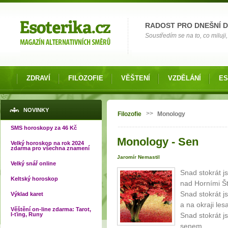
Možnosti výběru
RADOST PRO DNEŠNÍ 
Soustředím se na to, co miluji, 
ZDRAVÍ
FILOZOFIE
VĚŠTENÍ
VZDĚLÁNÍ
ES
Jste zde
NOVINKY
>>
Filozofie
Monology
SMS horoskopy za 46 Kč
Monology - Sen
Velký horoskop na rok 2024
zdarma pro všechna znamení
Jaromír Nemastil
Velký snář online
Snad stokrát j
Keltský horoskop
nad Horními Š
Snad stokrát j
Výklad karet
a na okraji les
Věštění on-line zdarma: Tarot,
I-ťing, Runy
Snad stokrát j
senem