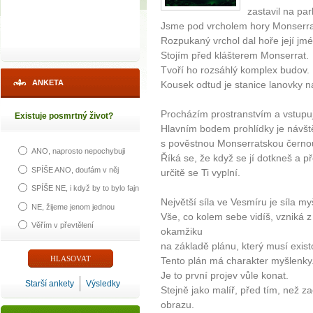
zastavil na park
Jsme pod vrcholem hory Monserrat
Rozpukaný vrchol dal hoře její jm
Stojím před klášterem Monserrat.
Tvoří ho rozsáhlý komplex budov.
ANKETA
Kousek odtud je stanice lanovky na
Procházím prostranstvím a vstupuji
Existuje posmrtný život?
Hlavním bodem prohlídky je návš
s pověstnou Monserratskou čern
ANO, naprosto nepochybuji
Říká se, že když se jí dotkneš a př
SPÍŠE ANO, doufám v něj
určitě se Ti vyplní.
SPÍŠE NE, i když by to bylo fajn
Největší síla ve Vesmíru je síla my
NE, žijeme jenom jednou
Vše, co kolem sebe vidíš, vzniká
Věřím v převtělení
okamžiku
na základě plánu, který musí exis
Tento plán má charakter myšlenky
Je to první projev vůle konat.
Starší ankety
Výsledky
Stejně jako malíř, před tím, než z
obrazu.