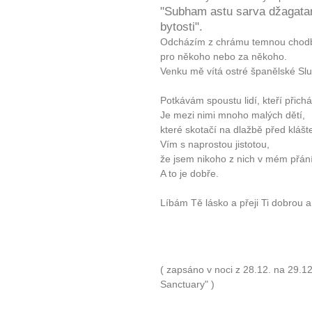
"Subham astu sarva džagatam
bytosti".
Odcházím z chrámu temnou chodbou
pro někoho nebo za někoho.
Venku mě vítá ostré španělské Sl
Potkávám spoustu lidí, kteří přichá
Je mezi nimi mnoho malých dětí,
které skotačí na dlažbě před kláš
Vím s naprostou jistotou,
že jsem nikoho z nich v mém přán
A to je dobře.
10 tipů p
Líbám Tě lásko a přeji Ti dobrou a
plnohodn
... všechny
( zapsáno v noci z 28.12. na 29.1
Sanctuary" )
Máte pocit, že jste unaveni hn