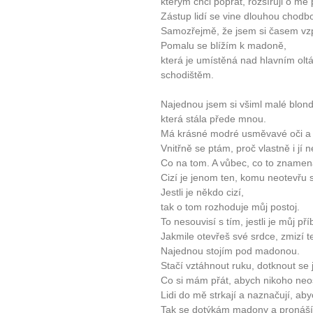
kterým chci popřát, rozšířuji o mé
Zástup lidí se vine dlouhou chodbo
Samozřejmě, že jsem si časem vz
Pomalu se blížím k madoně,
která je umístěná nad hlavním oltá
schodištěm.
Najednou jsem si všiml malé blonď
která stála přede mnou.
Má krásné modré usměvavé oči a 
Vnitřně se ptám, proč vlastně i jí n
Co na tom. A vůbec, co to znamená
Cizí je jenom ten, komu neotevřu 
Jestli je někdo cizí,
tak o tom rozhoduje můj postoj.
To nesouvisí s tím, jestli je můj p
Jakmile otevřeš své srdce, zmizí te
Najednou stojím pod madonou.
Stačí vztáhnout ruku, dotknout se j
Co si mám přát, abych nikoho neo
Lidi do mě strkají a naznačují, ab
Tak se dotýkám madony a pronáším