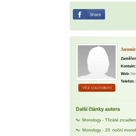
Share
Jaromír
Zaměřen
Kontakt:
Web:
Nev
Telefon:
VÍCE O AUTOROVI
Další články autora
Monology - Třicáté zrcadlen
Monology - 23. noční monol