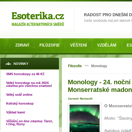
Možnosti výběru
RADOST PRO DNEŠNÍ 
Vaše svoboda má jen takové hr
ZDRAVÍ
FILOZOFIE
VĚŠTENÍ
VZDĚLÁNÍ
ES
Jste zde
NOVINKY
>>
Filozofie
Monology
SMS horoskopy za 46 Kč
Monology - 24. noční
Velký horoskop na rok 2024
zdarma pro všechna znamení
Monserratské madon
Velký snář online
Jaromír Nemastil
Keltský horoskop
O Monserrat
Výklad karet
Motto: "Štastny
Věštění on-line zdarma: Tarot,
I-ťing, Runy
Autobus zvládl