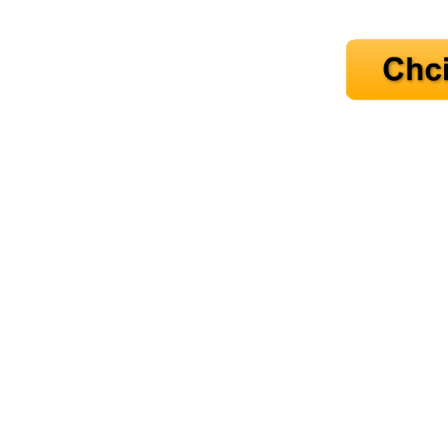
Ne
Jak mít více energie každ
Jak vnést do života rovno
Jak být šťastnější