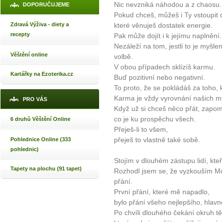
Nic nevzniká náhodou a z chaosu.
DOPORUČUJEME
Pokud chceš, můžeš i Ty vstoupit d
Zdravá Výživa - diety a
které věnuješ dostatek energie.
recepty
Pak může dojít i k jejímu naplnění.
Nezáleží na tom, jestli to je myšle
Věštění online
volbě.
V obou případech sklízíš karmu.
Kartářky na Ezoterika.cz
Buď pozitivní nebo negativní.
To proto, že se pokládáš za toho,
Karma je vždy vyrovnání našich my
PRO VÁS
Když už si chceš něco přát, zapomě
co je ku prospěchu všech.
6 druhů Věštění Online
Přeješ-li to všem,
přeješ to vlastně také sobě.
Pohlednice Online (333
pohlednic)
Stojím v dlouhém zástupu lidí, kte
Tapety na plochu (91 tapet)
Rozhodl jsem se, že vyzkouším Mo
přání.
První přání, které mě napadlo,
bylo přání všeho nejlepšího, hlavn
Po chvíli dlouhého čekání okruh tě