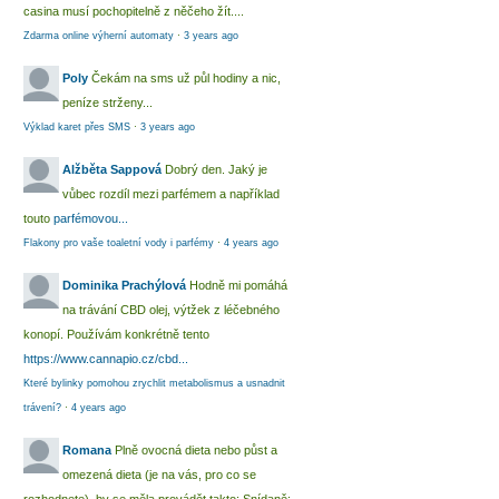
casina musí pochopitelně z něčeho žít....
Zdarma online výherní automaty
·
3 years ago
Poly
Čekám na sms už půl hodiny a nic,
peníze strženy...
Výklad karet přes SMS
·
3 years ago
Alžběta Sappová
Dobrý den. Jaký je
vůbec rozdíl mezi parfémem a například
touto
parfémovou...
Flakony pro vaše toaletní vody i parfémy
·
4 years ago
Dominika Prachýlová
Hodně mi pomáhá
na trávání CBD olej, výtžek z léčebného
konopí. Používám konkrétně tento
https://www.cannapio.cz/cbd...
Které bylinky pomohou zrychlit metabolismus a usnadnit
trávení?
·
4 years ago
Romana
Plně ovocná dieta nebo půst a
omezená dieta (je na vás, pro co se