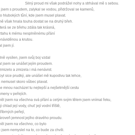
Silný proud mi však podrážel nohy a strhával mě s sebou.
 jsem s proudem, zalykal se vodou, přidržoval se kamenů,
o hlubokých tůní, kde jsem musel plavat.
ě však hnala touha dostat se na druhý břeh.
terá se ze břehu zdála tak krásná,
vztahu k mému nesplněnému přání
enáviděnou a krutou.
l jsem jí.
lně vysílen, jsem svůj boj vzdal
l jsem se unášet jejím proudem.
zmizelo a zmizela i má nenávist.
byl sice prudký, ale unášel mě kupodivu tak lehce,
 nemusel skoro vůbec plavat.
0 tipů pro zdravý a
e mnou nacházel tu nejlepší a nejšetrnější cestu
meny v peřejích.
l jsem na všechna svá přání a celým svým tělem jsem vnímal řeku,
lnohodnotný život
 chlad její vody, chuť její vodní tříště,
říbrných peřejí,
... všechny tipy zdarma.
zároveň jemnost jejího dravého proudu.
ěl jsem na všechno, co bylo
 jsem nemyslel na to, co bude za chvíli.
it, že jste unaveni hned jak ráno vstanete?