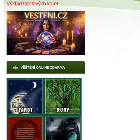
Výklad tarotových karet
VĚŠTĚNÍ ONLINE ZDARMA
X