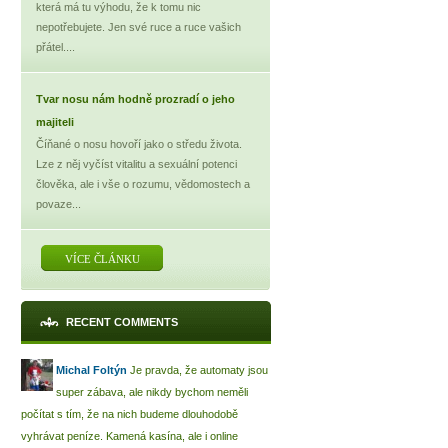
která má tu výhodu, že k tomu nic
nepotřebujete. Jen své ruce a ruce vašich
přátel....
Tvar nosu nám hodně prozradí o jeho
majiteli
Číňané o nosu hovoří jako o středu života.
Lze z něj vyčíst vitalitu a sexuální potenci
člověka, ale i vše o rozumu, vědomostech a
povaze...
VÍCE ČLÁNKU
RECENT COMMENTS
Michal Foltýn
Je pravda, že automaty jsou
super zábava, ale nikdy bychom neměli
počítat s tím, že na nich budeme dlouhodobě
vyhrávat peníze. Kamená kasína, ale i online