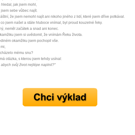
 hledal, jak jsem mohl,
jsem sebe vůbec najít.
láštní, že jsem nemohl najít ani nikoho jiného z lidí, které jsem dříve potkával.
 co jsem našel a stále hluboce vnímal, byl proud kouzelné řeky.
ný, neměl začátek a snad ani konec.
kamžiku jsem si uvědomil, že vnímám Řeku života.
ediném okamžiku jsem pochopil vše.
 mi,
dcházelo mému snu?
 má otázka, s kterou jsem tehdy usínal:
, abych svůj život nejlépe naplnil?"