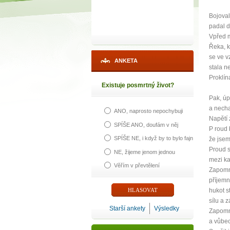
Bojoval
padal d
Vpřed m
Řeka, k
se ve 
ANKETA
stala n
Proklína
Existuje posmrtný život?
Pak, úp
a necha
ANO, naprosto nepochybuji
Napětí 
SPÍŠE ANO, doufám v něj
P roud 
SPÍŠE NE, i když by to bylo fajn
že jsem
1
Proud s
NE, žijeme jenom jednou
mezi ka
Věřím v převtělení
Zapomně
p
příjemný
hukot st
sílu a 
Starší ankety
Výsledky
Zapomn
a vůbec
Máte poc