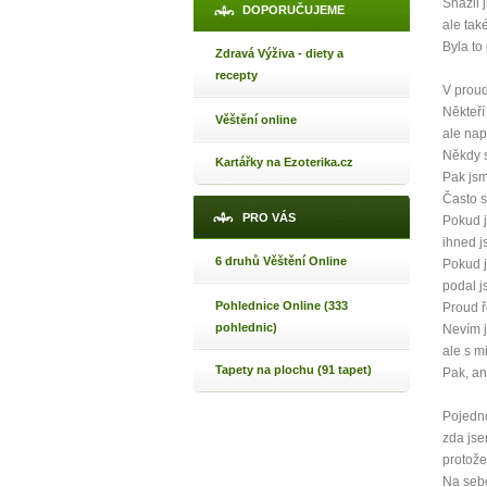
Snažil 
DOPORUČUJEME
ale tak
Byla to
Zdravá Výživa - diety a
Jak 
recepty
V proud
Jak 
Někteří
Věštění online
Jak 
ale nap
Někdy s
Kartářky na Ezoterika.cz
Pak jsm
Často s
PRO VÁS
Pokud j
ihned j
6 druhů Věštění Online
Pokud j
podal 
Pohlednice Online (333
Proud ř
pohlednic)
Nevím j
ale s m
Tapety na plochu (91 tapet)
Pak, an
Pojedno
zda jse
protože
Na seb