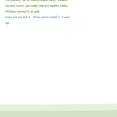
rozhodnete), by se měla provádět takto: Snídaně:
čerstvé ovoce, (jen malá) sklenice teplého mléka.
Příčinou (nemoci?), je opět...
Dobrý zrak bez brýlí X. - Příčiny očních neduhů 3
·
5 years
ago