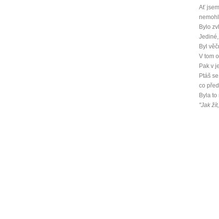
Ať jsem
nemohl 
Bylo zv
Jediné,
Byl věč
V tom o
Pak v j
Ptáš se
co pře
Byla to
"Jak žít