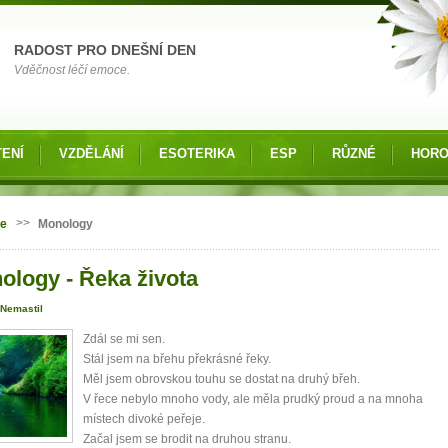
RADOST PRO DNEŠNÍ DEN
Vděčnost léčí emoce.
ENÍ
VZDĚLÁNÍ
ESOTERIKA
ESP
RŮZNÉ
HOR
 zde
>>
ie
Monology
ology - Řeka života
 Nemastil
Zdál se mi sen.
Stál jsem na břehu překrásné řeky.
Měl jsem obrovskou touhu se dostat na druhý břeh.
V řece nebylo mnoho vody, ale měla prudký proud a na mnoha
místech divoké peřeje.
Začal jsem se brodit na druhou stranu.