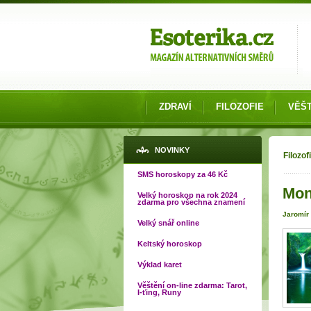
Možnosti výběru
ZDRAVÍ
FILOZOFIE
VĚŠT
Jste
NOVINKY
Filozof
SMS horoskopy za 46 Kč
Mon
Velký horoskop na rok 2024
zdarma pro všechna znamení
Jaromír
Velký snář online
Keltský horoskop
Výklad karet
Věštění on-line zdarma: Tarot,
I-ťing, Runy