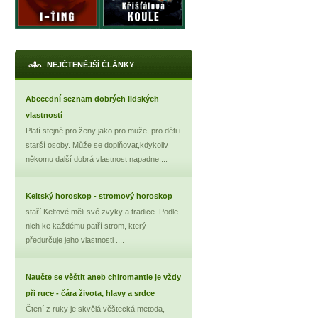
NEJČTENĚJŠÍ ČLÁNKY
Abecední seznam dobrých lidských
vlastností
Platí stejně pro ženy jako pro muže, pro děti i
starší osoby. Může se doplňovat,kdykoliv
někomu další dobrá vlastnost napadne....
Keltský horoskop - stromový horoskop
staří Keltové měli své zvyky a tradice. Podle
nich ke každému patří strom, který
předurčuje jeho vlastnosti ....
Naučte se věštit aneb chiromantie je vždy
při ruce - čára života, hlavy a srdce
Čtení z ruky je skvělá věštecká metoda,