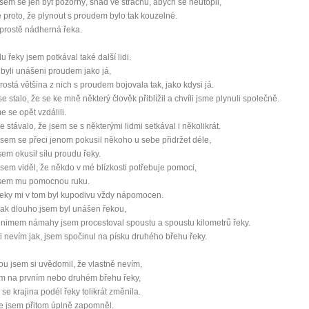
jsem se jen být pozorný, snad ve strachu, abych se neutopil,
Nemusí to tak být - ZJISTĚTE ZDARMA!
é proto, že plynout s proudem bylo tak kouzelné.
 prostě nádherná řeka.
mít více energie každý den
u řeky jsem potkával také další lidi.
vnést do života rovnováhu
 byli unášeni proudem jako já,
být šťastnější
rostá většina z nich s proudem bojovala tak, jako kdysi já.
e stalo, že se ke mně některý člověk přiblížil a chvíli jsme plynuli společně.
e se opět vzdálili.
e stávalo, že jsem se s některými lidmi setkával i několikrát.
sem se přeci jenom pokusil někoho u sebe přidržet déle,
Nenávidíme spam stejně jako vy
sem okusil sílu proudu řeky.
sem viděl, že někdo v mé blízkosti potřebuje pomoci,
jsem mu pomocnou ruku.
eky mi v tom byl kupodivu vždy nápomocen.
ak dlouho jsem byl unášen řekou,
inimem námahy jsem procestoval spoustu a spoustu kilometrů řeky.
i nevím jak, jsem spočinul na písku druhého břehu řeky.
u jsem si uvědomil, že vlastně nevím,
m na prvním nebo druhém břehu řeky,
 se krajina podél řeky tolikrát změnila.
e jsem přitom úplně zapomněl.