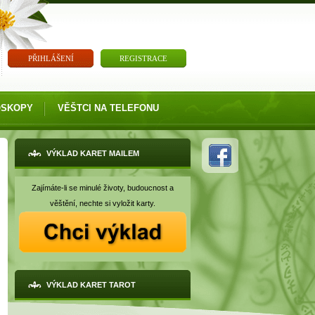
PŘIHLÁŠENÍ
REGISTRACE
OSKOPY
VĚŠTCI NA TELEFONU
VÝKLAD KARET MAILEM
Zajímáte-li se minulé životy, budoucnost a
věštění, nechte si vyložit karty.
VÝKLAD KARET TAROT