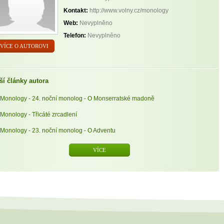
Kontakt:
http://www.volny.cz/monology
Web:
Nevyplněno
Telefon:
Nevyplněno
VÍCE O AUTOROVI
ší články autora
Monology - 24. noční monolog - O Monserratské madoně
Monology - Třicáté zrcadlení
Monology - 23. noční monolog - O Adventu
VÍCE