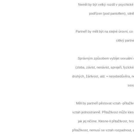
Neměl by být velký rozdíl v psychické s
podřízen (pod pantoflem), silněj
Partneři by měli být na stejné úrovni, c
citlivý part
Správným způsobem vybíjet sexuální e
(zloba, závist, nenávist, sprejeři, fyzic
druhých, žárlivost, atd. = nesebedůvěra,
sexu
Měli by partneři pěstovat vztah -přitažliv
vztah jednostranně. Přitažlivost může kles
jak jej ničíme. Klesne-li přitažlivost, h
přitažlivost, nemusí se vztah rozpadnout, 