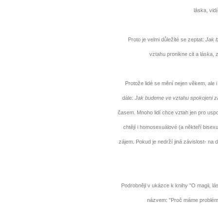
láska, vid
Proto je velmi důležité se zeptat:
Jak 
vztahu pronikne cit a láska,
Protože lidé se mění nejen věkem, ale i v
10 tipů p
dále:
Jak budeme ve vztahu spokojeni za
časem. Mnoho lidí chce vztah jen pro uspo
plnohodn
chtějí i homosexuálové (a někteří bisex
... všechny
zájem. Pokud je nedrží jiná závislost- na 
Máte pocit, že jste unaveni hn
Ne
Podrobněji v ukázce k knihy "O magii, lás
názvem: "Proč máme problém
Jak mít více energie každ
Jak vnést do života rovno