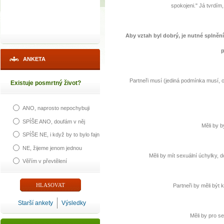
spokojeni." Já tvrdím, 
Aby vztah byl dobrý, je nutné splněn
p
ANKETA
Partneři musí (jediná podmínka musí, o
Existuje posmrtný život?
ANO, naprosto nepochybuji
SPÍŠE ANO, doufám v něj
Měli by b
SPÍŠE NE, i když by to bylo fajn
NE, žijeme jenom jednou
Měli by mít sexuální úchylky, 
Věřím v převtělení
Partneři by měli být 
Starší ankety
Výsledky
Měli by pro s