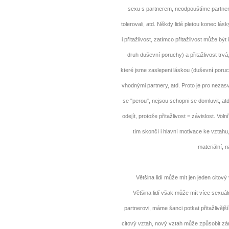
sexu s partnerem, neodpouštíme partnero
tolerovali, atd. Někdy lidé pletou konec lá
i přitažlivost, zatímco přitažlivost může bý
druh duševní poruchy) a přitažlivost trvá,
které jsme zaslepeni láskou (duševní poruch
vhodnými partnery, atd. Proto je pro nezasvě
se "perou", nejsou schopni se domluvit, atd
odejít, protože přitažlivost = závislost. Voln
tím skončí i hlavní motivace ke vztahu,
materiální, 
Většina lidí může mít jen jeden citový
Většina lidí však může mít více sexuál
partnerovi, máme šanci potkat přitažlivěj
citový vztah, nový vztah může způsobit zán