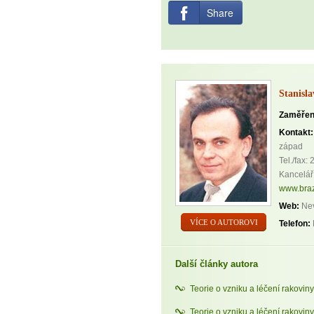
Share
Stanisl
Zaměřen
Kontakt:
západ
Tel./fax:
Kancelář
www.braz
Web:
Nev
VÍCE O AUTOROVI
Telefon:
Další články autora
Teorie o vzniku a léčení rakoviny 
Teorie o vzniku a léčení rakoviny