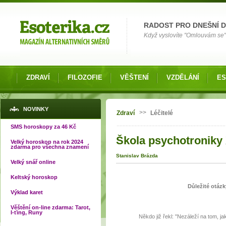
Možnosti výběru
RADOST PRO DNEŠNÍ 
Když vyslovíte "Omlouvám se" 
ZDRAVÍ
FILOZOFIE
VĚŠTENÍ
VZDĚLÁNÍ
ES
Jste zde
NOVINKY
>>
Zdraví
Léčitelé
SMS horoskopy za 46 Kč
Škola psychotroniky X
Velký horoskop na rok 2024
zdarma pro všechna znamení
Stanislav Brázda
Velký snář online
Keltský horoskop
Důležité otázk
Výklad karet
Věštění on-line zdarma: Tarot,
I-ťing, Runy
Někdo již řekl: "Nezáleží na tom, jak 