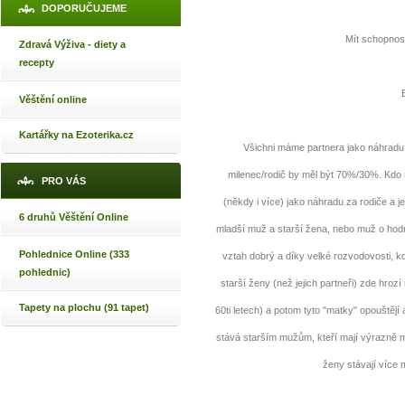
DOPORUČUJEME
Mít schopnos
Zdravá Výživa - diety a
recepty
Věštění online
Kartářky na Ezoterika.cz
Všichni máme partnera jako náhradu 
milenec/rodič by měl být 70%/30%. Kdo 
PRO VÁS
(někdy i více) jako náhradu za rodiče a j
6 druhů Věštění Online
mladší muž a starší žena, nebo muž o hodn
Pohlednice Online (333
vztah dobrý a díky velké rozvodovosti, k
pohlednic)
starší ženy (než jejich partneři) zde hrozí
Tapety na plochu (91 tapet)
60ti letech) a potom tyto "matky" opouštějí
stává starším mužům, kteří mají výrazně ml
ženy stávají více 