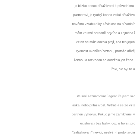
je blízko konec přitažlivosti k původnímu
partnerovi, je rychlý konec velké přitažli
novému vztahu díky závislosti na původním 
mám ve své poradně nejvíce a zejména že
vztah se stále dokola ptají, zda ten jeji
rychlost ukončení vztahu, protože dřív
řeknou a rozvedou se dodržela jen žena.
řekl, ale byl bit
Ve své seznamovací agentuře jsem si ověři
láska, nebo přitažlivost. Vytratí-li se ze vz
partneři vyhovují. Pokud jsme zamilováni, v
existovat i bez lásky, což je horší, 
"zaláskovaní" nevidí, neslyší (i proto tvr