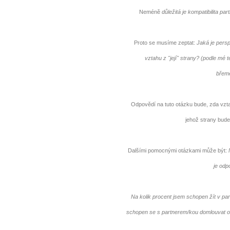
Jak být šťastnější
Neméně
důležitá je kompatibilita pa
Proto se musíme zeptat:
Jaká je persp
vztahu z "její" strany? (podle mé te
břeme
Odpovědí na tuto otázku bude, zda vzta
jehož strany bude
Dalšími pomocnými otázkami může být:
je odp
Na kolik procent jsem schopen žít v pa
schopen se s partnerem/kou domlouvat o 