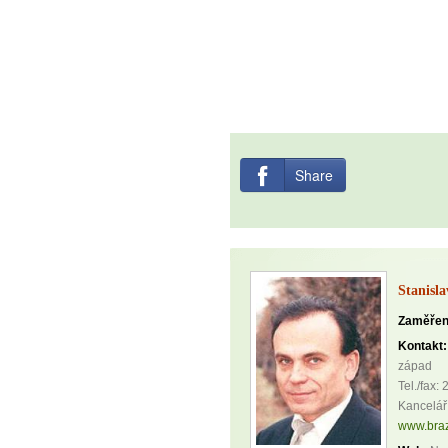
Share
Stanisl
Zaměřen
Kontakt:
západ
Tel./fax:
Kancelář
www.braz