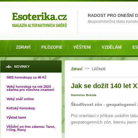
Možnosti výběru
RADOST PRO DNEŠNÍ 
Bezpodmínečná láska transfor
ZDRAVÍ
FILOZOFIE
VĚŠTENÍ
VZDĚLÁNÍ
ES
Jste zde
NOVINKY
>>
Zdraví
Léčitelé
SMS horoskopy za 46 Kč
Jak se dožít 140 let 
Velký horoskop na rok 2024
zdarma pro všechna znamení
Stanislav Brázda
Velký snář online
Škodlivost zón - geopatogenní
Keltský horoskop
Pro orientaci v příloze uvádím tabul
Výklad karet
geopatogenních zón, kterou jsem 
Věštění on-line zdarma: Tarot,
I-ťing, Runy