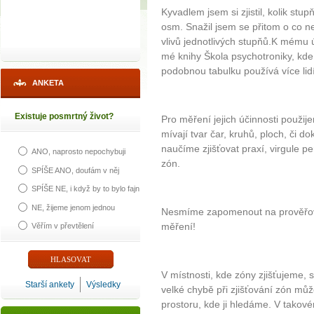
Kyvadlem jsem si zjistil, kolik stupň
osm. Snažil jsem se přitom o co n
vlivů jednotlivých stupňů.K mému ú
mé knihy Škola psychotroniky, kde j
podobnou tabulku používá více lidí
ANKETA
Existuje posmrtný život?
Pro měření jejich účinnosti použij
mívají tvar čar, kruhů, ploch, či d
naučíme zjišťovat praxí, virgule p
ANO, naprosto nepochybuji
zón.
SPÍŠE ANO, doufám v něj
SPÍŠE NE, i když by to bylo fajn
NE, žijeme jenom jednou
Nesmíme zapomenout na prověřová
měření!
Věřím v převtělení
V místnosti, kde zóny zjišťujeme, 
Starší ankety
Výsledky
velké chybě při zjišťování zón můž
prostoru, kde ji hledáme. V takov