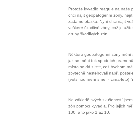
Protože kyvadlo reaguje na naše 
chci najít geopatogenní zóny, nají
zadáme otázku: Nyní chci najít ve
veškeré škodlivé zóny, což je užit
druhy škodlivých zón.
Některé geopatogenní zóny mění sv
jak se mění tok spodních pramenů
místo se dá zjistit, což bychom m
zbytečně nestěhovali např. poste
(většinou mění směr - zima-léto) "
Na základě svých zkušeností jsem s
zón pomocí kyvadla. Pro jejich měř
100, a to jako 1 až 10.