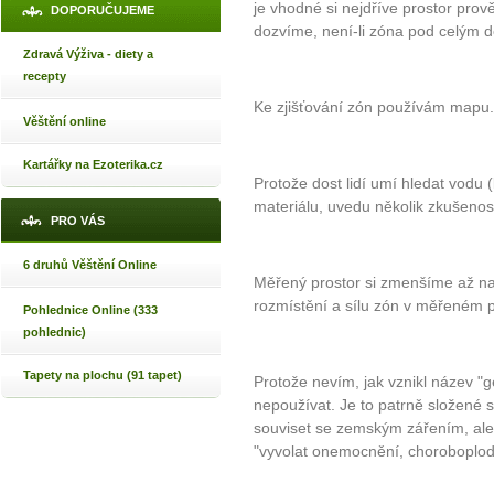
je vhodné si nejdříve prostor prově
DOPORUČUJEME
dozvíme, není-li zóna pod celým
Zdravá Výživa - diety a
recepty
Ke zjišťování zón používám mapu.
Věštění online
Kartářky na Ezoterika.cz
Protože dost lidí umí hledat vodu (
materiálu, uvedu několik zkušenost
PRO VÁS
6 druhů Věštění Online
Měřený prostor si zmenšíme až na d
rozmístění a sílu zón v měřeném p
Pohlednice Online (333
pohlednic)
Tapety na plochu (91 tapet)
Protože nevím, jak vznikl název 
nepoužívat. Je to patrně složen
souviset se zemským zářením, al
"vyvolat onemocnění, choroboplod