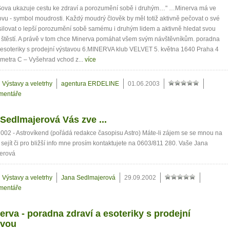
"Sova ukazuje cestu ke zdraví a porozumění sobě i druhým…" …Minerva má ve
vu - symbol moudrosti. Každý moudrý člověk by měl totiž aktivně pečovat o své
silovat o lepší porozumění sobě samému i druhým lidem a aktivně hledat svou
 štěstí. A právě v tom chce Minerva pomáhat všem svým návštěvníkům. poradna
 esoteriky s prodejní výstavou 6.MINERVA klub VELVET 5. května 1640 Praha 4
 metra C – Vyšehrad vchod z...
více
Výstavy a veletrhy
agentura ERDELINE
01.06.2003
mentáře
Sedlmajerová Vás zve ...
2002 - Astrovíkend (pořádá redakce časopisu Astro) Máte-li zájem se se mnou na
i sejít či pro bližší info mne prosím kontaktujete na 0603/811 280. Vaše Jana
erová
Výstavy a veletrhy
Jana Sedlmajerová
29.09.2002
mentáře
erva - poradna zdraví a esoteriky s prodejní
avou