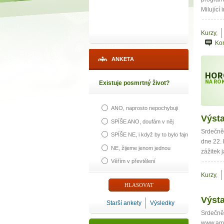
Milující 
Kurzy
,
Ko
ANKETA
HOR
NA ROK
Existuje posmrtný život?
ANO, naprosto nepochybuji
Výsta
SPÍŠE ANO, doufám v něj
Srdečně
SPÍŠE NE, i když by to bylo fajn
dne 22. 
NE, žijeme jenom jednou
zážitek 
Věřím v převtělení
Kurzy
,
Výst
Starší ankety
Výsledky
Srdečně
www.amat