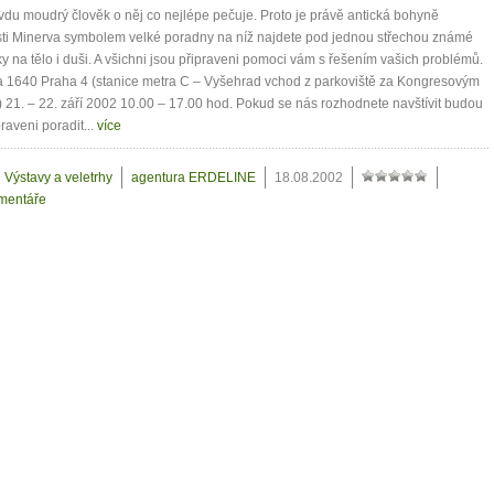
avdu moudrý člověk o něj co nejlépe pečuje. Proto je právě antická bohyně
ti Minerva symbolem velké poradny na níž najdete pod jednou střechou známé
y na tělo i duši. A všichni jsou připraveni pomoci vám s řešením vašich problémů.
a 1640 Praha 4 (stanice metra C – Vyšehrad vchod z parkoviště za Kongresovým
 21. – 22. září 2002 10.00 – 17.00 hod. Pokud se nás rozhodnete navštívit budou
raveni poradit...
více
Výstavy a veletrhy
agentura ERDELINE
18.08.2002
mentáře