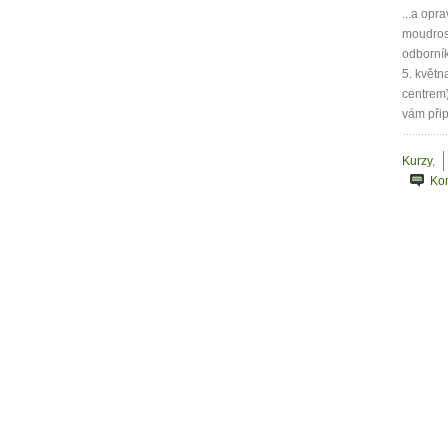
...a opr
moudros
odborník
5. květn
centrem)
vám přip
Kurzy
,
Ko