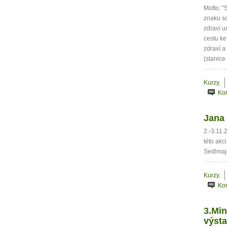
Motto: 
znaku so
zdraví u
cestu ke
zdraví a
(stanice
Kurzy
,
Ko
Jana 
2.-3.11.
této akc
Sedlmaj
Kurzy
,
Ko
3.Min
výst