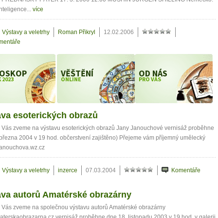
inteligence...
více
Výstavy a veletrhy
Roman Přikryl
12.02.2006
mentáře
OSKOP
VĚŠTĚNÍ
OD NÁS
 2023
ONLINE
PRO VÁS
va esoterických obrazů
 Vás zveme na výstavu esoterických obrazů Jany Janouchové vernisáž proběhne
března 2004 v 19 hod. občerstvení zajištěno) Přejeme vám příjemný umělecký
janouchova.wz.cz
Výstavy a veletrhy
inzerce
07.03.2004
Komentáře
ava autorů Amatérské obrazárny
 Vás zveme na společnou výstavu autorů Amatérské obrazárny
erskaobrazarna.cz vernisáž proběhne dne 18. listopadu 2003 v 19 hod. v galerii