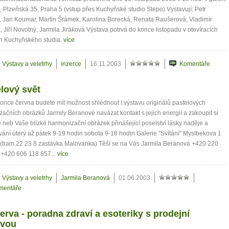
, Plzeňská 35, Praha 5 (vstup přes Kuchyňské studio Stepo) Vystavují: Petr
, Jan Koumar, Martin Šrámek, Karolina Borecká, Renata Raušerová, Vladimír
 Jiří Novotný, Jarmila Jiráková Výstava potrvá do konce listopadu v otevíracích
h Kuchyňského studia.
více
Výstavy a veletrhy
inzerce
16.11.2003
Komentáře
lový svět
once června budete mít možnost shlédnout I.výstavu originálů pastelových
ačních obrázků Jarmily Beranové navázat kontakt s jejich energií a zakoupit si
 neb Vaše blízké harmonizační obrázek přinášející poselství lásky naděje a
ání úterý až pátek 9-19 hodin sobota 9-18 hodin Galerie "Svítání" Myslbekova 1
 (tram.22 23 8 zastávka Malovanka) Těší se na Vás Jarmila Beranová +420 220
 +420 606 118 857...
více
Výstavy a veletrhy
Jarmila Beranová
01.06.2003
mentáře
erva - poradna zdraví a esoteriky s prodejní
avou