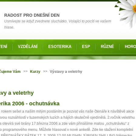
RADOST PRO DNEŠNÍ DEN
Usmívejte se když zvednete sluchátko. Volající to pocítí ve vašem
hlase.
ENÍ
VZDĚLÁNÍ
ESOTERIKA
ESP
RŮZNÉ
HOR
zde
>>
>>
čujeme Vám
Kurzy
Výstavy a veletrhy
vy a veletrhy
rika 2006 - ochutnávka
 rokem sešel a naším milým posláním je pozvat vás naše čtenáře k návštěvě akce
 svou rozsáhlostí v tuzemských luzích a hájích skutečně ojedinělá. 2.ročník veletrhu
a otevírá své brány 17.března 2006 a zde vám přinášíme malou „ochutnávku“ z
o programového menu. Můžete hlasovat v nové anketě. Zde ke stažení kompletní
m PŘEDNÁŠKY PÁTEK 17. 3. 2006 12.00 MUSHIN JÜRGEN SHILLING Německo.