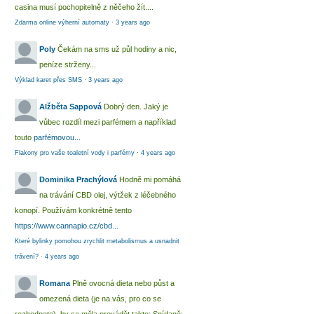
casina musí pochopitelně z něčeho žít....
Zdarma online výherní automaty
·
3 years ago
Poly
Čekám na sms už půl hodiny a nic,
peníze strženy...
Výklad karet přes SMS
·
3 years ago
Alžběta Sappová
Dobrý den. Jaký je
vůbec rozdíl mezi parfémem a například
touto
parfémovou...
Flakony pro vaše toaletní vody i parfémy
·
4 years ago
Dominika Prachýlová
Hodně mi pomáhá
na trávání CBD olej, výtžek z léčebného
konopí. Používám konkrétně tento
https://www.cannapio.cz/cbd...
Které bylinky pomohou zrychlit metabolismus a usnadnit
trávení?
·
4 years ago
Romana
Plně ovocná dieta nebo půst a
omezená dieta (je na vás, pro co se