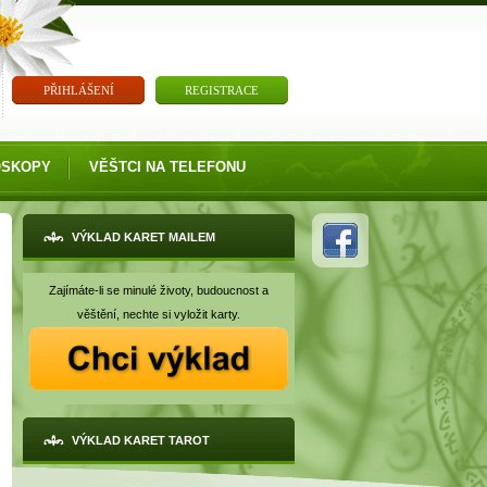
PŘIHLÁŠENÍ
REGISTRACE
OSKOPY
VĚŠTCI NA TELEFONU
VÝKLAD KARET MAILEM
Zajímáte-li se minulé životy, budoucnost a
věštění, nechte si vyložit karty.
VÝKLAD KARET TAROT