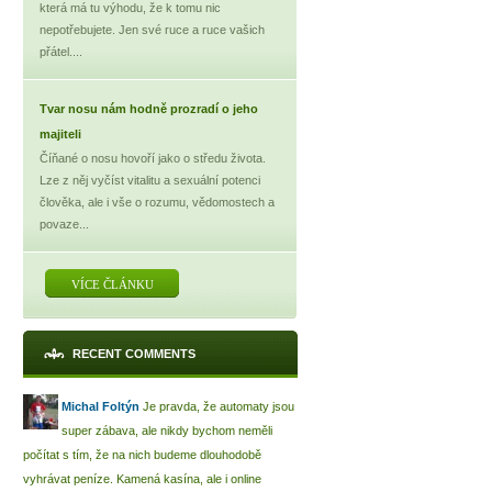
která má tu výhodu, že k tomu nic
nepotřebujete. Jen své ruce a ruce vašich
přátel....
Tvar nosu nám hodně prozradí o jeho
majiteli
Číňané o nosu hovoří jako o středu života.
Lze z něj vyčíst vitalitu a sexuální potenci
člověka, ale i vše o rozumu, vědomostech a
povaze...
VÍCE ČLÁNKU
RECENT COMMENTS
Michal Foltýn
Je pravda, že automaty jsou
super zábava, ale nikdy bychom neměli
počítat s tím, že na nich budeme dlouhodobě
vyhrávat peníze. Kamená kasína, ale i online