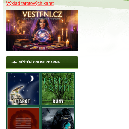
Výklad tarotových karet
VĚŠTĚNÍ ONLINE ZDARMA