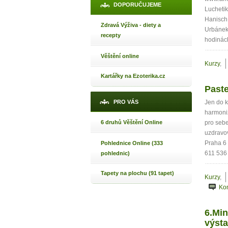
DOPORUČUJEME
Luchetik
Hanisch
Zdravá Výživa - diety a
Urbánek,
recepty
hodinác
Věštění online
Kurzy
,
Kartářky na Ezoterika.cz
Paste
PRO VÁS
Jen do k
harmoniz
6 druhů Věštění Online
pro sebe
uzdravov
Praha 6
Pohlednice Online (333
611 536
pohlednic)
Tapety na plochu (91 tapet)
Kurzy
,
Ko
6.Min
výst