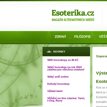
Možnosti výběru
ZDRAVÍ
FILOZOFIE
VĚŠT
Jste 
NOVINKY
Doporu
SMS horoskopy za 46 Kč
Velký horoskop na rok 2024
zdarma pro všechna znamení
Výsta
Velký snář online
Esote
Keltský horoskop
Rok se s
Výklad karet
která je
Esoterik
Věštění on-line zdarma: Tarot,
I-ťing, Runy
bohatéh
progra