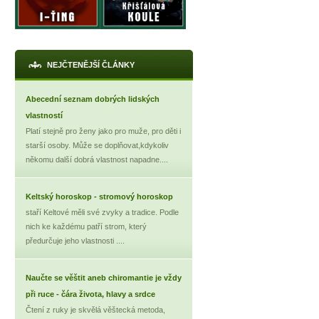
NEJČTENĚJŠÍ ČLÁNKY
Abecední seznam dobrých lidských
vlastností
Platí stejně pro ženy jako pro muže, pro děti i
starší osoby. Může se doplňovat,kdykoliv
někomu další dobrá vlastnost napadne....
Keltský horoskop - stromový horoskop
staří Keltové měli své zvyky a tradice. Podle
nich ke každému patří strom, který
předurčuje jeho vlastnosti ....
Naučte se věštit aneb chiromantie je vždy
při ruce - čára života, hlavy a srdce
Čtení z ruky je skvělá věštecká metoda,