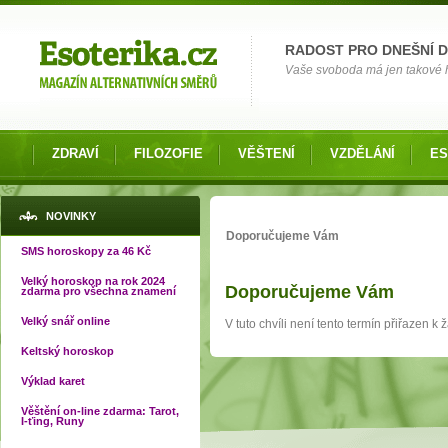
Možnosti výběru
RADOST PRO DNEŠNÍ 
Vaše svoboda má jen takové hr
ZDRAVÍ
FILOZOFIE
VĚŠTENÍ
VZDĚLÁNÍ
ES
Jste zde
NOVINKY
Doporučujeme Vám
SMS horoskopy za 46 Kč
Velký horoskop na rok 2024
Doporučujeme Vám
zdarma pro všechna znamení
Velký snář online
V tuto chvíli není tento termín přiřazen 
Keltský horoskop
Výklad karet
Věštění on-line zdarma: Tarot,
I-ťing, Runy