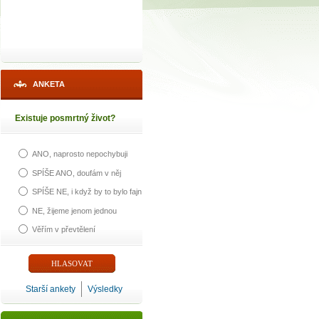
ANKETA
Existuje posmrtný život?
ANO, naprosto nepochybuji
SPÍŠE ANO, doufám v něj
SPÍŠE NE, i když by to bylo fajn
NE, žijeme jenom jednou
Věřím v převtělení
Starší ankety
Výsledky