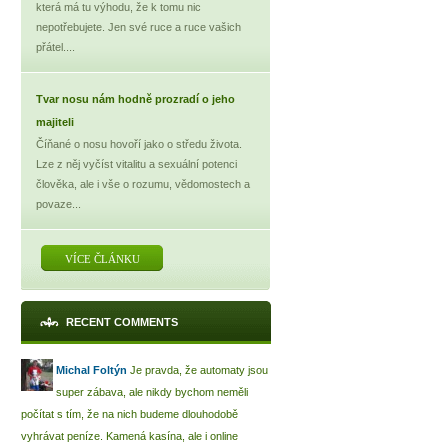
která má tu výhodu, že k tomu nic
nepotřebujete. Jen své ruce a ruce vašich
přátel....
Tvar nosu nám hodně prozradí o jeho
majiteli
Číňané o nosu hovoří jako o středu života.
Lze z něj vyčíst vitalitu a sexuální potenci
člověka, ale i vše o rozumu, vědomostech a
povaze...
VÍCE ČLÁNKU
RECENT COMMENTS
Michal Foltýn
Je pravda, že automaty jsou
super zábava, ale nikdy bychom neměli
počítat s tím, že na nich budeme dlouhodobě
vyhrávat peníze. Kamená kasína, ale i online