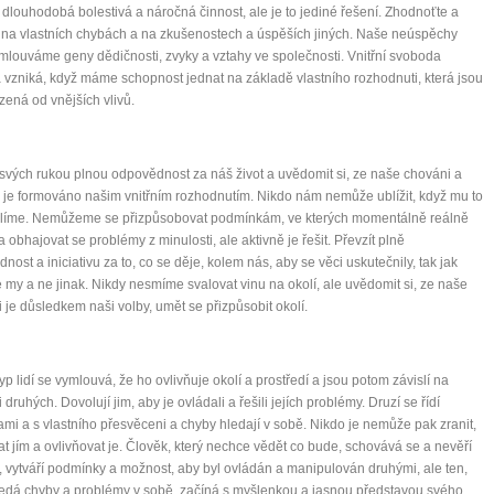
 dlouhodobá bolestivá a náročná činnost, ale je to jediné řešení. Zhodnoťte a
 na vlastních chybách a na zkušenostech a úspěších jiných. Naše neúspěchy
mlouváme geny dědičnosti, zvyky a vztahy ve společnosti. Vnitřní svoboda
 vzniká, když máme schopnost jednat na základě vlastního rozhodnuti, která jsou
ená od vnějších vlivů.
 svých rukou plnou odpovědnost za náš život a uvědomit si, ze naše chováni a
 je formováno našim vnitřním rozhodnutím. Nikdo nám nemůže ublížit, když mu to
líme. Nemůžeme se přizpůsobovat podmínkám, ve kterých momentálně reálně
a obhajovat se problémy z minulosti, ale aktivně je řešit. Převzít plně
nost a iniciativu za to, co se děje, kolem nás, aby se věci uskutečnily, tak jak
my a ne jinak. Nikdy nesmíme svalovat vinu na okolí, ale uvědomit si, ze naše
 je důsledkem naši volby, umět se přizpůsobit okolí.
yp lidí se vymlouvá, že ho ovlivňuje okolí a prostředí a jsou potom závislí na
druhých. Dovolují jim, aby je ovládali a řešili jejích problémy. Druzí se řídí
mi a s vlastního přesvěceni a chyby hledají v sobě. Nikdo je nemůže pak zranit,
at jím a ovlivňovat je. Člověk, který nechce vědět co bude, schovává se a nevěří
 vytváří podmínky a možnost, aby byl ovládán a manipulován druhými, ale ten,
ledá chyby a problémy v sobě, začíná s myšlenkou a jasnou představou svého