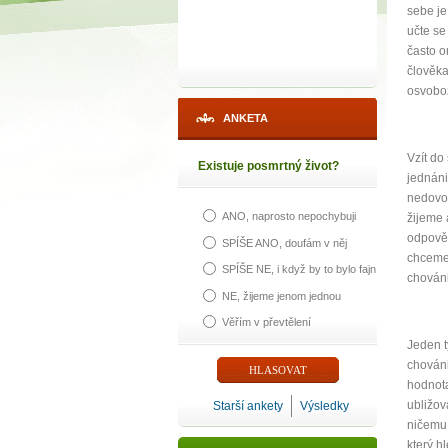
sebe je
učte se
často o
člověka
osvoboz
ANKETA
Vzít do
Existuje posmrtný život?
jednáni
nedovo
ANO, naprosto nepochybuji
žijeme 
odpověd
SPÍŠE ANO, doufám v něj
chceme 
SPÍŠE NE, i když by to bylo fajn
chováni
NE, žijeme jenom jednou
Věřím v převtělení
Jeden t
chováni 
hodnota
ubližov
Starší ankety
Výsledky
ničemu,
který h