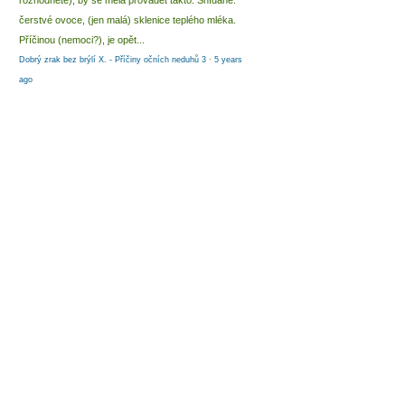
rozhodnete), by se měla provádět takto: Snídaně:
čerstvé ovoce, (jen malá) sklenice teplého mléka.
Příčinou (nemoci?), je opět...
Dobrý zrak bez brýlí X. - Příčiny očních neduhů 3
·
5 years
ago