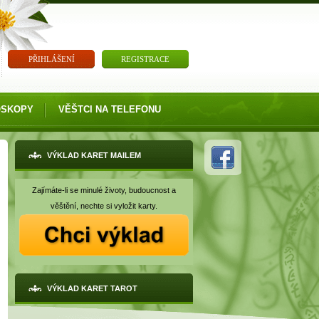
PŘIHLÁŠENÍ
REGISTRACE
OSKOPY
VĚŠTCI NA TELEFONU
VÝKLAD KARET MAILEM
Zajímáte-li se minulé životy, budoucnost a
věštění, nechte si vyložit karty.
VÝKLAD KARET TAROT