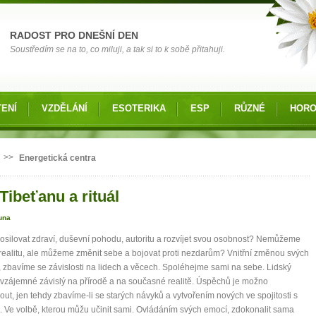
RADOST PRO DNEŠNÍ DEN
Soustředím se na to, co miluji, a tak si to k sobě přitahuji.
ENÍ
VZDĚLÁNÍ
ESOTERIKA
ESP
RŮZNÉ
HOR
 zde
>>
Energetická centra
Tibeťanu a rituál
una
posilovat zdraví, duševní pohodu, autoritu a rozvíjet svou osobnost? Nemůžeme
realitu, ale můžeme změnit sebe a bojovat proti nezdarům? Vnitřní změnou svých
 zbavíme se závislosti na lidech a věcech. Spoléhejme sami na sebe. Lidský
e vzájemné závislý na přírodě a na současné realitě. Úspěchů je možno
ut, jen tehdy zbavíme-li se starých návyků a vytvořením nových ve spojitosti s
u. Ve volbě, kterou můžu učinit sami. Ovládáním svých emocí, zdokonalit sama