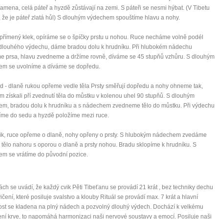
amena, celá páteř a hyzdě zůstávají na zemi. S páteři se nesmi hýbat. (V Tibetu
 , že je páteř zlatá hůl) S dlouhým výdechem spouštíme hlavu a nohy.
Vzpřímený klek, opíráme se o špíčky prstu u nohou. Ruce necháme volně podél
 dlouhého výdechu, dáme bradou dolu k hrudníku. Při hlubokém nádechu
 prsa, hlavu zvedneme a držíme rovně, díváme se 45 stupňů vzhůru. S dlouhým
em se uvolníme a díváme se dopředu.
Sed - dlaně rukou opřeme vedle těla Prsty směřují dopředu a nohy ohneme tak,
 získali pří zvednutí těla do můstku v kolenou uhel 90 stupňů. S dlouhým
m, bradou dolu k hrudníku a s nádechem zvedneme tělo do můstku. Při výdechu
íme do sedu a hyzdě položíme mezi ruce.
 Klik, ruce opřeme o dlaně, nohy opřeny o prsty. S hlubokým nádechem zvedáme
 tělo nahoru s oporou o dlaně a prsty nohou. Bradu sklopíme k hrudníku. S
m se vrátíme do původní pozice.
ách se uvádí, že každý cvik Pěti Tibeťanu se provádí 21 krát , bez techniky dechu
vičení, které posiluje svalstvo a klouby Rituál se provádí max. 7 krát a hlavní
st se kladena na plný nádech a pozvolný dlouhý výdech. Dochází k velkému
ení krve, to napomáhá harmonizaci naši nervové soustavy a emocí. Posiluje naši