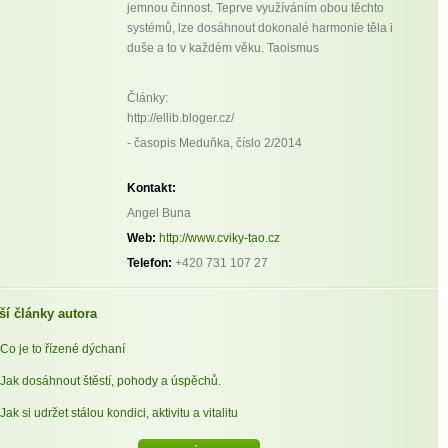
jemnou činnost. Teprve využíváním obou těchto
systémů, lze dosáhnout dokonalé harmonie těla i
duše a to v každém věku. Taoismus
Články:
http://ellib.bloger.cz/
- časopis Meduňka, číslo 2/2014
Kontakt:
Angel Buna
Web:
http://www.cviky-tao.cz
Telefon:
+420 731 107 27
ší články autora
Co je to řízené dýchaní
Jak dosáhnout štěstí, pohody a úspěchů.
Jak si udržet stálou kondici, aktivitu a vitalitu