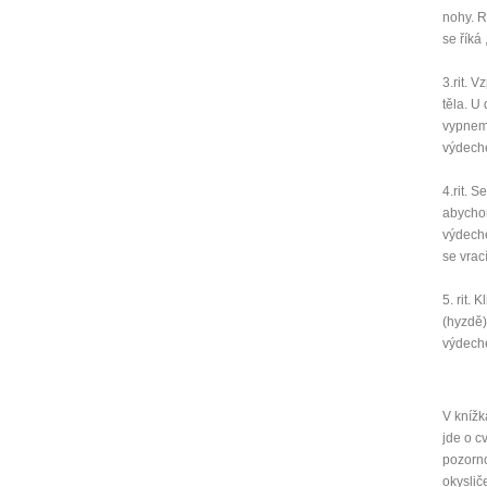
nohy. R
se říká
3.rit. 
těla. U
vypneme
výdech
4.rit. 
abychom
výdeche
se vrac
5. rit.
(hyzdě)
výdeche
V knížk
jde o c
pozorno
okyslič