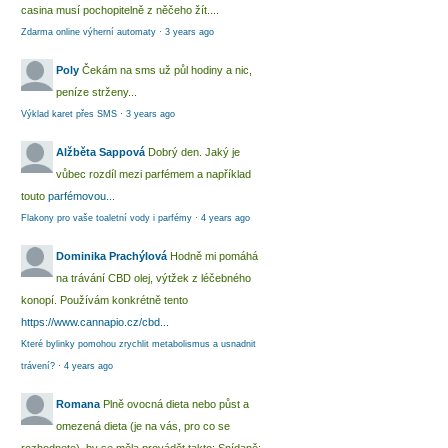
casina musí pochopitelně z něčeho žít....
Zdarma online výherní automaty
·
3 years ago
Poly
Čekám na sms už půl hodiny a nic,
peníze strženy...
Výklad karet přes SMS
·
3 years ago
Alžběta Sappová
Dobrý den. Jaký je
vůbec rozdíl mezi parfémem a například
touto
parfémovou...
Flakony pro vaše toaletní vody i parfémy
·
4 years ago
Dominika Prachýlová
Hodně mi pomáhá
na trávání CBD olej, výtžek z léčebného
konopí. Používám konkrétně tento
https://www.cannapio.cz/cbd...
Které bylinky pomohou zrychlit metabolismus a usnadnit
trávení?
·
4 years ago
Romana
Plně ovocná dieta nebo půst a
omezená dieta (je na vás, pro co se