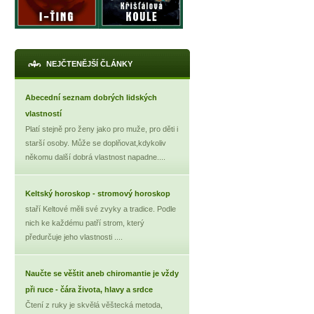
X
NEJČTENĚJŠÍ ČLÁNKY
Abecední seznam dobrých lidských
vlastností
Platí stejně pro ženy jako pro muže, pro děti i
starší osoby. Může se doplňovat,kdykoliv
někomu další dobrá vlastnost napadne....
Keltský horoskop - stromový horoskop
staří Keltové měli své zvyky a tradice. Podle
nich ke každému patří strom, který
předurčuje jeho vlastnosti ....
Naučte se věštit aneb chiromantie je vždy
při ruce - čára života, hlavy a srdce
Čtení z ruky je skvělá věštecká metoda,