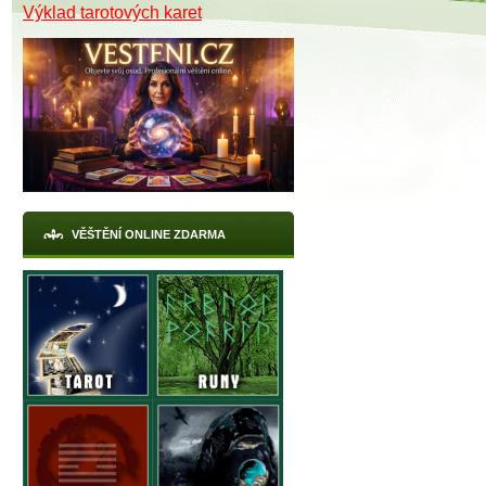
Výklad tarotových karet
VĚŠTĚNÍ ONLINE ZDARMA