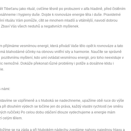
Nenávidíme spam stejně jako vy
Pět Tibeťanu jako rituál, cvičíme těsně po probuzeni v alfa hladině, před čistěním
sáhneme i hygieny duše. Dojde k rovnováze energie těla i duše. Pravidelné
ní rituálu Vám pomůže, cítit se mnohem mladší a vitálnější, navodí dobrou
 Zbaví Vás všech neduhů a negativních myšlenek.
m přijímáme vesmírnou energii, která přivádí Vaše tělo opět k rovnováze a tato
 má blahodárné účinky na obnovu vnitřní sily a harmonie. Naučíte se správně
i pozitivnímu myšlení, kdo umí ovládat vesmírnou energii, pro toho neexistuje v
nic nemožné. Dokáže překonat různé problémy i potíže a dosáhne klidu i
ie.
s námi:
Postavíme se vzpřímeně a s hluboká se nadechneme, upažíme obě ruce do výše
 při dlouhém výdech se točíme jen do práva, každý vlastni rychlostí (ve směru
vých ručiček) Po celou dobu otáčení dlouze vydechujeme a energie mám
í celým tělem.
Položíme se na záda a při hlubokém nádechu zvedáme nahoru najednou hlavu a