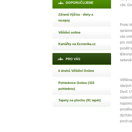
DOPORUČUJEME
cíle. D
Zdravá Výživa - diety a
recepty
Proto h
1
správné
Věštění online
vás ovl
pro zvl
p
Kartářky na Ezoterika.cz
posílit
tělesný
PRO VÁS
sebevě
6 druhů Věštění Online
Máte poc
Většina
Pohlednice Online (333
starých
pohlednic)
život. 
Jak 
nádech 
Tapety na plochu (91 tapet)
napomáh
Jak 
prostře
Jak 
dýchání
pocit u