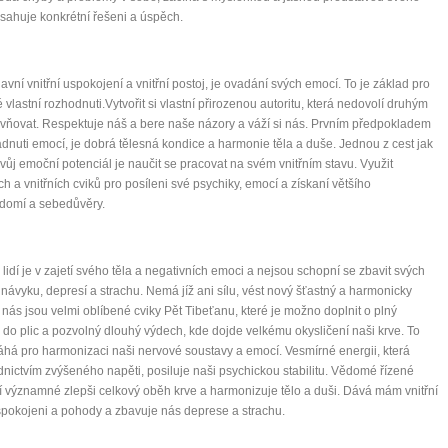
osahuje konkrétní řešeni a úspěch.
lavní vnitřní uspokojení a vnitřní postoj, je ovadání svých emocí. To je základ pro
0 tipů pro zdravý a
 vlastní rozhodnuti.Vytvořit si vlastní přirozenou autoritu, která nedovolí druhým
ivňovat. Respektuje náš a bere naše názory a váží si nás. Prvním předpokladem
ádnuti emocí, je dobrá tělesná kondice a harmonie těla a duše. Jednou z cest jak
lnohodnotný život
 svůj emoční potenciál je naučit se pracovat na svém vnitřním stavu. Využit
ch a vnitřních cviků pro posíleni své psychiky, emocí a získaní většího
... všechny tipy zdarma.
domí a sebedůvěry.
it, že jste unaveni hned jak ráno vstanete?
 lidí je v zajetí svého těla a negativních emoci a nejsou schopní se zbavit svých
Nemusí to tak být - ZJISTĚTE ZDARMA!
 návyku, depresí a strachu. Nemá jíž ani sílu, vést nový šťastný a harmonicky
U nás jsou velmi oblíbené cviky Pět Tibeťanu, které je možno doplnit o plný
mít více energie každý den
do plic a pozvolný dlouhý výdech, kde dojde velkému okysličení naši krve. To
á pro harmonizaci naši nervové soustavy a emocí. Vesmírné energii, která
vnést do života rovnováhu
dnictvím zvýšeného napěti, posiluje naši psychickou stabilitu. Vědomé řízené
být šťastnější
 významné zlepši celkový oběh krve a harmonizuje tělo a duši. Dává mám vnitřní
spokojeni a pohody a zbavuje nás deprese a strachu.