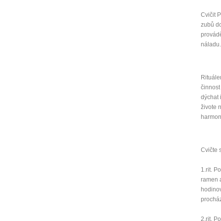
Cvičit 
zubů do
provádě
náladu.
Rituále
činnost
dýchat 
živote 
harmon
Cvičte 
1.rit. 
ramen a
hodino
procház
2.rit. 