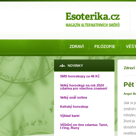
Možnosti výběru
ZDRAVÍ
FILOZOFIE
VĚŠT
Jste
NOVINKY
Zdraví
SMS horoskopy za 46 Kč
Pět 
Velký horoskop na rok 2024
zdarma pro všechna znamení
Angel B
Velký snář online
Jak si 
Keltský horoskop
změnit 
návyku,
Výklad karet
život j
Věštění on-line zdarma: Tarot,
dosáhno
I-ťing, Runy
realito