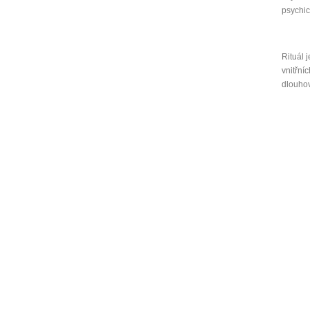
psychic
Rituál j
vnitřní
dlouho