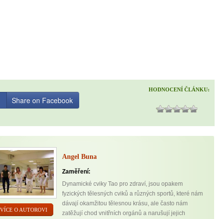
HODNOCENÍ ČLÁNKU:
Share on Facebook
Angel Buna
Zaměření:
Dynamické cviky Tao pro zdraví, jsou opakem
fyzických tělesných cviků a různých sportů, které nám
dávají okamžitou tělesnou krásu, ale často nám
VÍCE O AUTOROVI
zatěžují chod vnitřních orgánů a narušují jejich