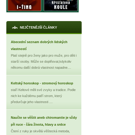
NEJČTENĚJŠÍ ČLÁNKY
Abecední seznam dobrých lidských
vlastností
Platí stejně pro ženy jako pro muže, pro děti i
starší osoby. Může se doplňovat,kdykoliv
někomu další dobrá vlastnost napadne....
Keltský horoskop - stromový horoskop
staří Keltové měli své zvyky a tradice. Podle
nich ke každému patří strom, který
předurčuje jeho vlastnosti ....
Naučte se věštit aneb chiromantie je vždy
při ruce - čára života, hlavy a srdce
Čtení z ruky je skvělá věštecká metoda,