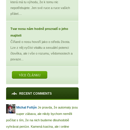
která má tu výhodu, že k tomu nic
nepotřebujete. Jen své ruce a ruce vašich
přátel....
Tvar nosu nám hodně prozradí o jeho
majiteli
Číňané o nosu hovoří jako o středu života.
Lze z něj vyčíst vitalitu a sexuální potenci
člověka, ale i vše o rozumu, vědomostech a
povaze...
VÍCE ČLÁNKU
RECENT COMMENTS
Michal Foltýn
Je pravda, že automaty jsou
super zábava, ale nikdy bychom neměli
počítat s tím, že na nich budeme dlouhodobě
vyhrávat peníze. Kamená kasína, ale i online