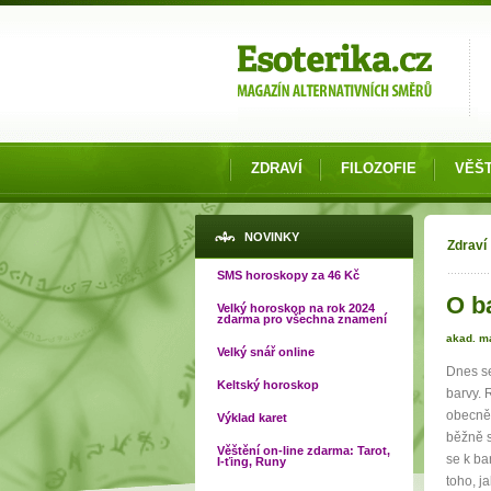
Možnosti výběru
ZDRAVÍ
FILOZOFIE
VĚŠT
Jste
NOVINKY
Zdraví
SMS horoskopy za 46 Kč
O ba
Velký horoskop na rok 2024
zdarma pro všechna znamení
akad. m
Velký snář online
Dnes se
Keltský horoskop
barvy. 
obecně
Výklad karet
běžně s
Věštění on-line zdarma: Tarot,
se k ba
I-ťing, Runy
toho, j