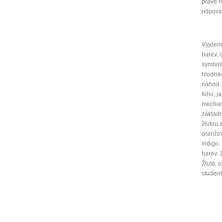
právě n
odpovíd
Vyjdeme
barev, 
symbolu
hledisk
náhod, 
toho, j
mechani
základn
žlutou 
oranžov
indigo.
barev. 
Žlutá, 
studen