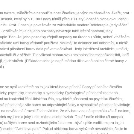
it, že jste unaveni hned jak ráno vstanete?
 faktem, svědčícím o nepoučitelnosti člověka, je výzkum dánského lékaře, prof.
Finsena, který byl v r. 1903 (tedy téměř před 100 lety!) oceněn Nobelovou cenou
Nemusí to tak být - ZJISTĚTE ZDARMA!
cínu. Prof. Finsen je považován za zakladatele moderní fototerapie (tedy léčení
 - ozařováním) a na jeho poznatky navazuje také léčení barvami, tedy
mít více energie každý den
rapie. Bohužel jeho poznatky zřejmě nepadly na úrodnou půdu, neboť v běžném
vnést do života rovnováhu
málokdo umí barvy vědomě používat. Neumějí to dokonce ani odborníci, u nichž
nalost působení barev dala právem očekávat - tedy interiéroví architekti, umělci,
být šťastnější
ávrháři či vizážisté. Tito všichni mohou svou neznalostí barev poškodit lidi, kteří
jí jejich služeb. (Příkladem toho je např. módou diktovaná obliba černé barvy v
í.)
Nenávidíme spam stejně jako vy
e se nyní konkrétně na to, jak která barva působí. Barvy působí na člověka
gicky, psychicky, esotericky a symbolicky. Fyziologické působení znamená
í na konkrétní části lidského těla, psychické působení na psychiku člověka,
cké působení je vliv barev na odpovídající čakry a symbolické působení ovlivňuje
 na nevědomé úrovni. Z toho vidíme, že vliv barev na nás pramálo záleží na tom,
 nich myslíme a jaký k nim máme osobní vztah. Taktéž naše obliba (či naopak
a) určitých barev není rozhodujícím faktorem - bývá spíše vodítkem pro to, jak
aši osobní "Achillovu patu". Pokuď některou barvu vyloženě nesnášíme, často to