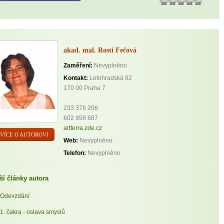
akad. mal. Rosti Fečová
Zaměření:
Nevyplněno
Kontakt:
Letohradská 62
170 00 Praha 7
233 378 206
602 958 687
artterra.zde.cz
VÍCE O AUTOROVI
Web:
Nevyplněno
Telefon:
Nevyplněno
ší články autora
Odevzdání
1. čakra - oslava smyslů