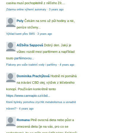
casina musí pochopitelně z něčeho žít....
Zdarma online výherní automaty
·
3 years ago
Poly
Čekám na sms už půl hodiny a nic,
peníze strženy...
Výklad karet přes SMS
·
3 years ago
Alžběta Sappová
Dobrý den. Jaký je
vůbec rozdíl mezi parfémem a například
touto
parfémovou...
Flakony pro vaše toaletní vody i parfémy
·
4 years ago
Dominika Prachýlová
Hodně mi pomáhá
na trávání CBD olej, výtžek z léčebného
konopí. Používám konkrétně tento
https://www.cannapio.cz/cbd...
Které bylinky pomohou zrychlit metabolismus a usnadnit
trávení?
·
4 years ago
Romana
Plně ovocná dieta nebo půst a
omezená dieta (je na vás, pro co se