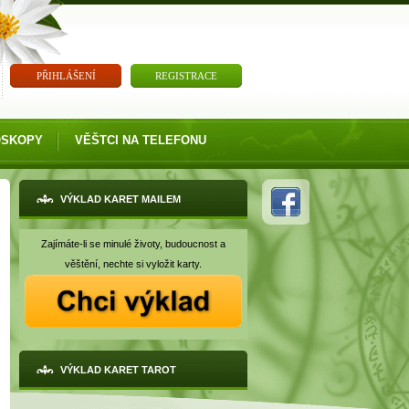
PŘIHLÁŠENÍ
REGISTRACE
OSKOPY
VĚŠTCI NA TELEFONU
VÝKLAD KARET MAILEM
Zajímáte-li se minulé životy, budoucnost a
věštění, nechte si vyložit karty.
VÝKLAD KARET TAROT