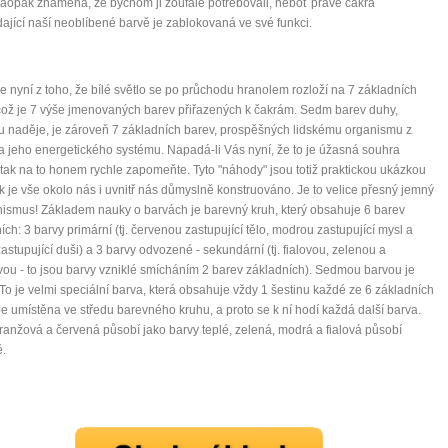
aopak znamená, že bychom ji zoufale potřebovali, neboť právě čakra
ající naší neoblíbené barvě je zablokovaná ve své funkci.
 nyní z toho, že bílé světlo se po průchodu hranolem rozloží na 7 základních
což je 7 výše jmenovaných barev přiřazených k čakrám. Sedm barev duhy,
 naděje, je zároveň 7 základních barev, prospěšných lidskému organismu z
a jeho energetického systému. Napadá-li Vás nyní, že to je úžasná souhra
tak na to honem rychle zapomeňte. Tyto "náhody" jsou totiž praktickou ukázkou
ak je vše okolo nás i uvnitř nás důmyslně konstruováno. Je to velice přesný jemný
smus! Základem nauky o barvách je barevný kruh, který obsahuje 6 barev
ích: 3 barvy primární (tj. červenou zastupující tělo, modrou zastupující mysl a
zastupující duši) a 3 barvy odvozené - sekundární (tj. fialovou, zelenou a
ou - to jsou barvy vzniklé smícháním 2 barev základních). Sedmou barvou je
 To je velmi speciální barva, která obsahuje vždy 1 šestinu každé ze 6 základních
Je umístěna ve středu barevného kruhu, a proto se k ní hodí každá další barva.
oranžová a červená působí jako barvy teplé, zelená, modrá a fialová působí
ě.