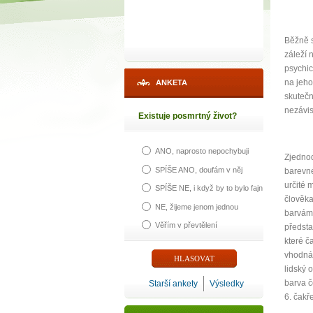
Běžně s
záleží 
psychic
na jeho
ANKETA
skutečn
nezávis
Existuje posmrtný život?
ANO, naprosto nepochybuji
Zjednod
SPÍŠE ANO, doufám v něj
barevné
určité 
SPÍŠE NE, i když by to bylo fajn
člověka
NE, žijeme jenom jednou
barvám 
Věřím v převtělení
předsta
1
které č
vhodná 
p
lidský 
barva č
Starší ankety
Výsledky
6. čakř