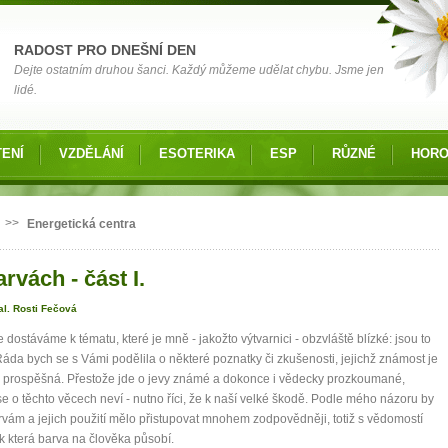
RADOST PRO DNEŠNÍ DEN
Dejte ostatním druhou šanci. Každý můžeme udělat chybu. Jsme jen
lidé.
ENÍ
VZDĚLÁNÍ
ESOTERIKA
ESP
RŮZNÉ
HOR
 zde
>>
Energetická centra
rvách - část I.
al. Rosti Fečová
 dostáváme k tématu, které je mně - jakožto výtvarnici - obzvláště blízké: jsou to
Ráda bych se s Vámi podělila o některé poznatky či zkušenosti, jejichž známost je
 prospěšná. Přestože jde o jevy známé a dokonce i vědecky prozkoumané,
e o těchto věcech neví - nutno říci, že k naší velké škodě. Podle mého názoru by
rvám a jejich použití mělo přistupovat mnohem zodpovědněji, totiž s vědomostí
ak která barva na člověka působí.