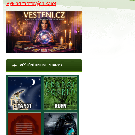
Výklad tarotových karet
VĚŠTĚNÍ ONLINE ZDARMA
X