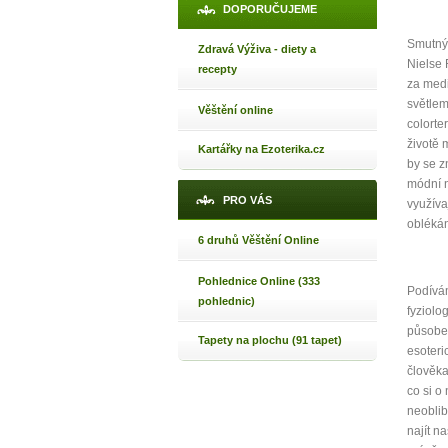
DOPORUČUJEME
Máte poc
Smutným
Zdravá Výživa - diety a
Nielse 
recepty
za medi
světlem
Věštění online
Jak 
colorte
Jak 
životě 
Kartářky na Ezoterika.cz
by se z
Jak 
módní n
PRO VÁS
využíva
oblékán
6 druhů Věštění Online
Pohlednice Online (333
Podívám
pohlednic)
fyziolo
působen
Tapety na plochu (91 tapet)
esoteri
člověka
co si o
neoblib
najít n