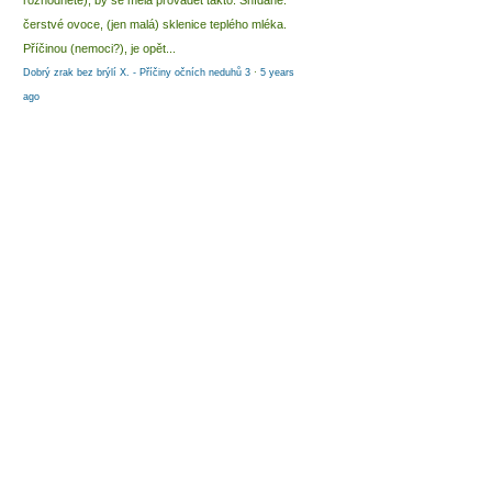
rozhodnete), by se měla provádět takto: Snídaně:
čerstvé ovoce, (jen malá) sklenice teplého mléka.
Příčinou (nemoci?), je opět...
Dobrý zrak bez brýlí X. - Příčiny očních neduhů 3
·
5 years
ago