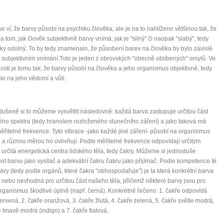
e ví, že barvy působí na psychiku člověka, ale je na to nahlíženo většinou tak, že
na tom, jak člověk subjektivně barvy vnímá, jak je "silný" či naopak "slabý", tedy
ky odolný. To by tedy znamenalo, že působení barev na člověka by bylo závislé
 subjektivním vnímání.Toto je jeden z obrovských "obecně oblíbených" omylů. Ve
osti je tomu tak, že barvy působí na člověka a jeho organismus objektivně, tedy
le na jeho vědomí a vůli.
ušeně si to můžeme vysvětlit následovně: každá barva zastupuje určitou část
ho spektra (tedy hranolem rozloženého slunečního záření) a jako taková má
měřitelné frekvence. Tyto vibrace -jako každé jiné záření- působí na organismus
 a různou měrou ho ovlivňují. Podle měřitelné frekvence odpovídají určitým
určitá energetická centra lidského těla, tedy čakry. Můžeme si jednoduše
vit barvu jako vysílač a adekvátní čakru čakru jako přijímač. Podle kompetence té
0 tipů pro zdravý a
akry (tedy podle orgánů, které čakra "obhospodařuje") je ta která konkrétní barva
nebo nevhodná pro určitou část našeho těla, přičemž některé barvy jsou pro
lnohodnotný život
organismus škodlivé úplně (např. černá). Konkrétně řečeno: 1. čakře odpovídá
ervená, 2. čakře oranžová, 3. čakře žlutá, 4. čakře zelená, 5. čakře světle modrá,
e tmavě modrá (indigo) a 7. čakře fialová.
... všechny tipy zdarma.