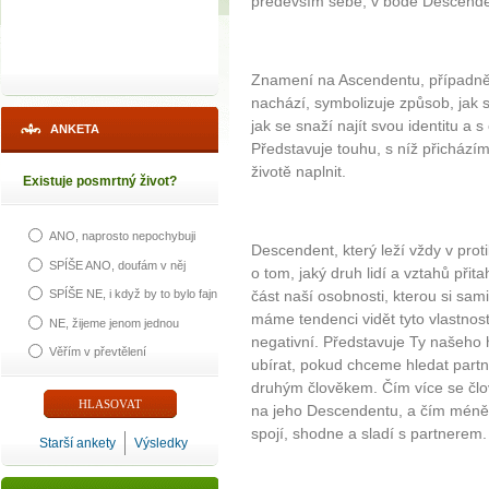
především sebe, v bodě Descende
Znamení na Ascendentu, případně p
nachází, symbolizuje způsob, jak s
jak se snaží najít svou identitu a 
ANKETA
Představuje touhu, s níž přicház
životě naplnit.
Existuje posmrtný život?
ANO, naprosto nepochybuji
Descendent, který leží vždy v pro
SPÍŠE ANO, doufám v něj
o tom, jaký druh lidí a vztahů při
SPÍŠE NE, i když by to bylo fajn
část naší osobnosti, kterou si s
máme tendenci vidět tyto vlastnost
NE, žijeme jenom jednou
negativní. Představuje Ty našeho 
Věřím v převtělení
ubírat, pokud chceme hledat partn
druhým člověkem. Čím více se člo
na jeho Descendentu, a čím méně 
spojí, shodne a sladí s partnerem.
Starší ankety
Výsledky