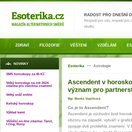
Možnosti výběru
RADOST PRO DNEŠNÍ 
Respekt pro vás, respekt pro
skutky.
ZDRAVÍ
FILOZOFIE
VĚŠTENÍ
VZDĚLÁNÍ
ES
Jste zde
NOVINKY
>>
Esoterika
Astrologie
SMS horoskopy za 46 Kč
Ascendent v horosko
Velký horoskop na rok 2024
zdarma pro všechna znamení
význam pro partnerstv
Velký snář online
Mgr. Blanka Vojáčková
Keltský horoskop
Co je to Ascendent?
Výklad karet
Ascendent je východní bod horosk
obzoru na západě, vytváří v grafi
Věštění on-line zdarma: Tarot,
I-ťing, Runy
spojuje dvě protilehlá znamení. 