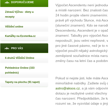
DOPORUČUJEME
Výpočet Ascendentu není jednoduc
a místě narození. Bez znalosti ča
Zdravá Výživa - diety a
24 hodin projde všemi znameními. O
recepty
právě při východu Slunce, má Asc
(sluneční znamení). Kdo se narodi
Věštění online
Descendentu, Ascendent je v opač
znamení. Tabulky pro výpočet Asce
Kartářky na Ezoterika.cz
neposlouží, jsou velmi nepřesné, 
pro jiné časové pásmo, než je to n
PRO VÁS
výpočet použít nějaký astrologický 
zeměpisné souřadnice místa naroz
6 druhů Věštění Online
změny času na letní čas a podobn
Pohlednice Online (333
pohlednic)
Pokud si nejste jisti, kde máte As
Tapety na plochu (91 tapet)
mimořádné nabídky. Zašlete svůj 
astro@aksos.cz
, a já vám odpoví
dotazu je nezbytné uvést všechny 
čas narození. Předpokládám, že k
rozumí se, že vyzvídat údaje o jin