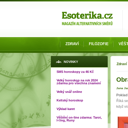
Možnosti výběru
ZDRAVÍ
FILOZOFIE
VĚŠT
Jste
NOVINKY
Zdraví
SMS horoskopy za 46 Kč
Obr
Velký horoskop na rok 2024
zdarma pro všechna znamení
Jana Ja
Velký snář online
Poklad
Keltský horoskop
Říká se
když vi
Výklad karet
Věštění on-line zdarma: Tarot,
I-ťing, Runy