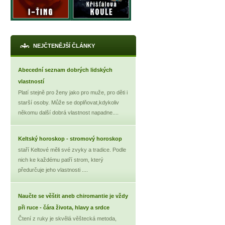
NEJČTENĚJŠÍ ČLÁNKY
Abecední seznam dobrých lidských
vlastností
Platí stejně pro ženy jako pro muže, pro děti i
starší osoby. Může se doplňovat,kdykoliv
někomu další dobrá vlastnost napadne....
Keltský horoskop - stromový horoskop
staří Keltové měli své zvyky a tradice. Podle
nich ke každému patří strom, který
předurčuje jeho vlastnosti ....
Naučte se věštit aneb chiromantie je vždy
při ruce - čára života, hlavy a srdce
Čtení z ruky je skvělá věštecká metoda,