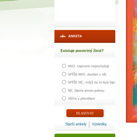
ANKETA
Existuje posmrtný život?
ANO, naprosto nepochybuji
1
SPÍŠE ANO, doufám v něj
SPÍŠE NE, i když by to bylo fajn
p
NE, žijeme jenom jednou
Věřím v převtělení
Máte poc
Starší ankety
Výsledky