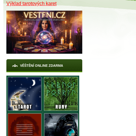
Výklad tarotových karet
X
VĚŠTĚNÍ ONLINE ZDARMA