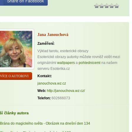
Share on Facebook
Jana Janouchová
Zaměření:
Výklad tarotu, esoterické obrazy
Esoterické obrazy autorky můžete rovněž vidět mezi
originálními
wallpapers
a
pohlednicemi
na našem
serveru Esoterika.cz
Kontakt:
VÍCE O AUTOROVI
janouchova.wz.cz
Web:
http://janouchova.wz.cz/
Telefon:
602666073
ší články autora
Brána do magického světa - Obrázek na dnešní den 134