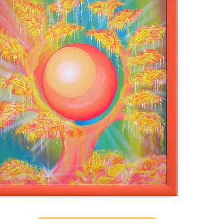
0 tipů pro zdravý a
lnohodnotný život
... všechny tipy zdarma.
it, že jste unaveni hned jak ráno vstanete?
Nemusí to tak být - ZJISTĚTE ZDARMA!