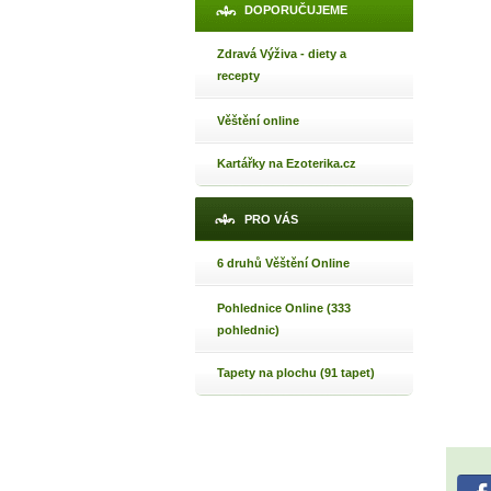
Jak 
DOPORUČUJEME
Jak 
Zdravá Výživa - diety a
Jak 
recepty
Věštění online
Kartářky na Ezoterika.cz
PRO VÁS
6 druhů Věštění Online
Pohlednice Online (333
pohlednic)
Tapety na plochu (91 tapet)