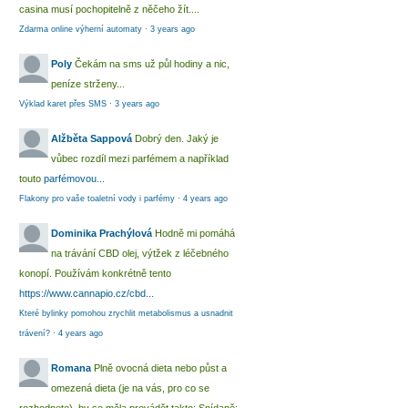
casina musí pochopitelně z něčeho žít....
Zdarma online výherní automaty
·
3 years ago
Poly
Čekám na sms už půl hodiny a nic,
peníze strženy...
Výklad karet přes SMS
·
3 years ago
Alžběta Sappová
Dobrý den. Jaký je
vůbec rozdíl mezi parfémem a například
touto
parfémovou...
Flakony pro vaše toaletní vody i parfémy
·
4 years ago
Dominika Prachýlová
Hodně mi pomáhá
na trávání CBD olej, výtžek z léčebného
konopí. Používám konkrétně tento
https://www.cannapio.cz/cbd...
Které bylinky pomohou zrychlit metabolismus a usnadnit
trávení?
·
4 years ago
Romana
Plně ovocná dieta nebo půst a
omezená dieta (je na vás, pro co se