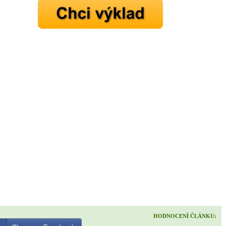
mít více energie každý den
vnést do života rovnováhu
být šťastnější
Nenávidíme spam stejně jako vy
HODNOCENÍ ČLÁNKU: