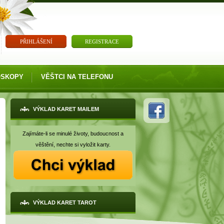
PŘIHLÁŠENÍ
REGISTRACE
OSKOPY
VĚŠTCI NA TELEFONU
VÝKLAD KARET MAILEM
Zajímáte-li se minulé životy, budoucnost a
věštění, nechte si vyložit karty.
VÝKLAD KARET TAROT