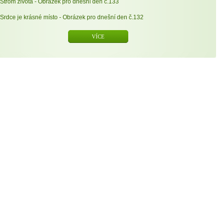
Strom života - Obrázek pro dnešní den č.133
Srdce je krásné místo - Obrázek pro dnešní den č.132
VÍCE