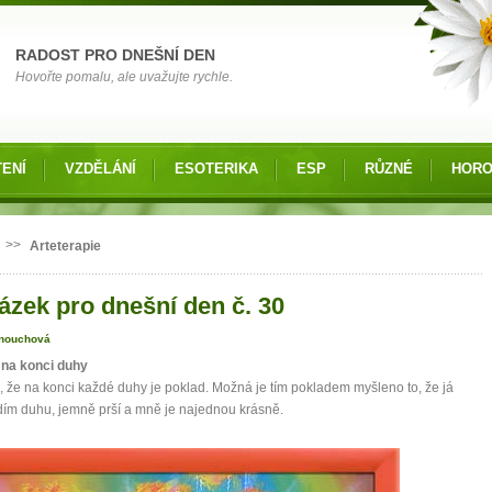
RADOST PRO DNEŠNÍ DEN
Hovořte pomalu, ale uvažujte rychle.
ENÍ
VZDĚLÁNÍ
ESOTERIKA
ESP
RŮZNÉ
HOR
 zde
>>
Arteterapie
ázek pro dnešní den č. 30
nouchová
 na konci duhy
, že na konci každé duhy je poklad. Možná je tím pokladem myšleno to, že já
dím duhu, jemně prší a mně je najednou krásně.