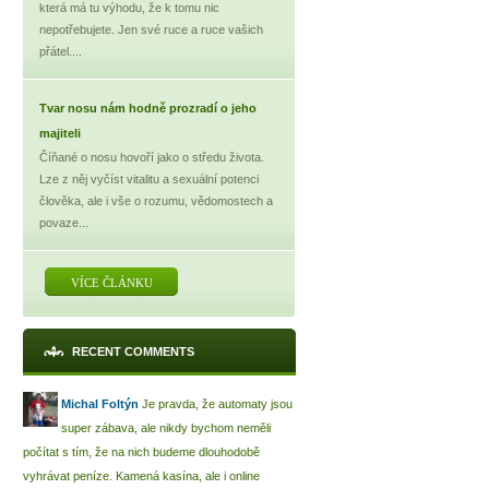
která má tu výhodu, že k tomu nic
nepotřebujete. Jen své ruce a ruce vašich
přátel....
Tvar nosu nám hodně prozradí o jeho
majiteli
Číňané o nosu hovoří jako o středu života.
Lze z něj vyčíst vitalitu a sexuální potenci
člověka, ale i vše o rozumu, vědomostech a
povaze...
VÍCE ČLÁNKU
RECENT COMMENTS
Michal Foltýn
Je pravda, že automaty jsou
super zábava, ale nikdy bychom neměli
počítat s tím, že na nich budeme dlouhodobě
vyhrávat peníze. Kamená kasína, ale i online