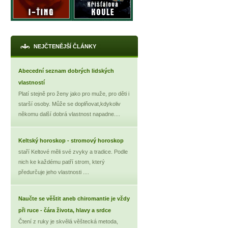
NEJČTENĚJŠÍ ČLÁNKY
Abecední seznam dobrých lidských
vlastností
Platí stejně pro ženy jako pro muže, pro děti i
starší osoby. Může se doplňovat,kdykoliv
někomu další dobrá vlastnost napadne....
Keltský horoskop - stromový horoskop
staří Keltové měli své zvyky a tradice. Podle
nich ke každému patří strom, který
předurčuje jeho vlastnosti ....
Naučte se věštit aneb chiromantie je vždy
při ruce - čára života, hlavy a srdce
Čtení z ruky je skvělá věštecká metoda,