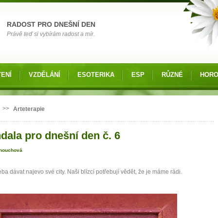
RADOST PRO DNEŠNÍ DEN
Právě teď si vybírám radost a mír.
ENÍ
VZDĚLÁNÍ
ESOTERIKA
ESP
RŮZNÉ
HOR
 zde
>>
Arteterapie
dala pro dnešní den č. 6
nouchová
eba dávat najevo své city. Naši blízcí potřebují vědět, že je máme rádi.