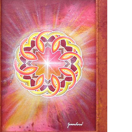
0 tipů pro zdravý a
lnohodnotný život
... všechny tipy zdarma.
it, že jste unaveni hned jak ráno vstanete?
Nemusí to tak být - ZJISTĚTE ZDARMA!