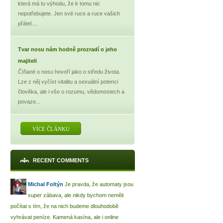
která má tu výhodu, že k tomu nic
nepotřebujete. Jen své ruce a ruce vašich
přátel....
Tvar nosu nám hodně prozradí o jeho
majiteli
Číňané o nosu hovoří jako o středu života.
Lze z něj vyčíst vitalitu a sexuální potenci
člověka, ale i vše o rozumu, vědomostech a
povaze...
VÍCE ČLÁNKU
RECENT COMMENTS
Michal Foltýn
Je pravda, že automaty jsou
super zábava, ale nikdy bychom neměli
počítat s tím, že na nich budeme dlouhodobě
vyhrávat peníze. Kamená kasína, ale i online