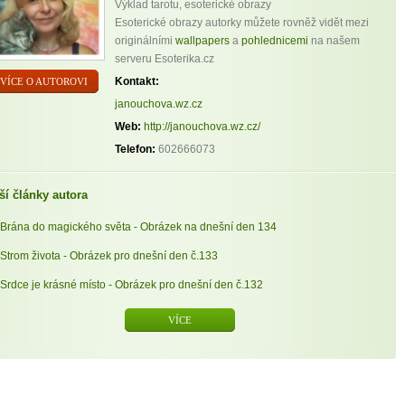
Výklad tarotu, esoterické obrazy
Esoterické obrazy autorky můžete rovněž vidět mezi
originálními
wallpapers
a
pohlednicemi
na našem
serveru Esoterika.cz
Kontakt:
VÍCE O AUTOROVI
janouchova.wz.cz
Web:
http://janouchova.wz.cz/
Telefon:
602666073
ší články autora
Brána do magického světa - Obrázek na dnešní den 134
Strom života - Obrázek pro dnešní den č.133
Srdce je krásné místo - Obrázek pro dnešní den č.132
VÍCE