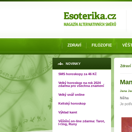
Možnosti výběru
ZDRAVÍ
FILOZOFIE
VĚŠT
Jste
NOVINKY
Zdraví
SMS horoskopy za 46 Kč
Man
Velký horoskop na rok 2024
zdarma pro všechna znamení
Jana Ja
Velký snář online
Něha
Keltský horoskop
Je potř
Výklad karet
Věštění on-line zdarma: Tarot,
I-ťing, Runy