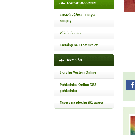
Jak 
DOPORUČUJEME
Jak 
Zdravá Výživa - diety a
Jak 
recepty
Věštění online
Kartářky na Ezoterika.cz
PRO VÁS
6 druhů Věštění Online
Pohlednice Online (333
pohlednic)
Tapety na plochu (91 tapet)