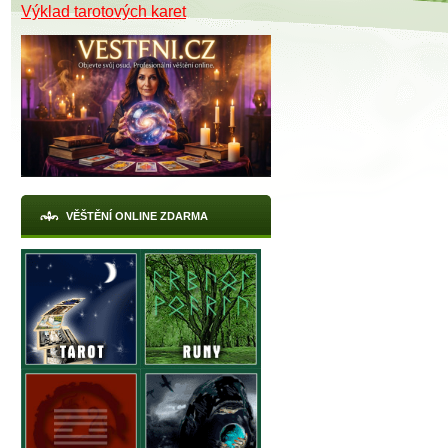
Výklad tarotových karet
X
VĚŠTĚNÍ ONLINE ZDARMA