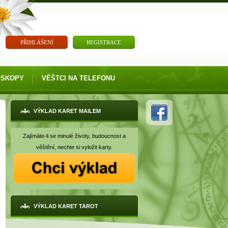
PŘIHLÁŠENÍ
REGISTRACE
OSKOPY
VĚŠTCI NA TELEFONU
VÝKLAD KARET MAILEM
Zajímáte-li se minulé životy, budoucnost a
věštění, nechte si vyložit karty.
VÝKLAD KARET TAROT