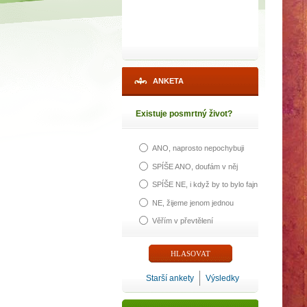
ANKETA
Existuje posmrtný život?
ANO, naprosto nepochybuji
1
SPÍŠE ANO, doufám v něj
SPÍŠE NE, i když by to bylo fajn
p
NE, žijeme jenom jednou
Věřím v převtělení
Máte poc
Starší ankety
Výsledky