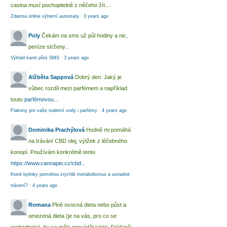
casina musí pochopitelně z něčeho žít....
Zdarma online výherní automaty
·
3 years ago
Poly
Čekám na sms už půl hodiny a nic,
peníze strženy...
Výklad karet přes SMS
·
3 years ago
Alžběta Sappová
Dobrý den. Jaký je
vůbec rozdíl mezi parfémem a například
touto
parfémovou...
Flakony pro vaše toaletní vody i parfémy
·
4 years ago
Dominika Prachýlová
Hodně mi pomáhá
na trávání CBD olej, výtžek z léčebného
konopí. Používám konkrétně tento
https://www.cannapio.cz/cbd...
Které bylinky pomohou zrychlit metabolismus a usnadnit
trávení?
·
4 years ago
Romana
Plně ovocná dieta nebo půst a
omezená dieta (je na vás, pro co se