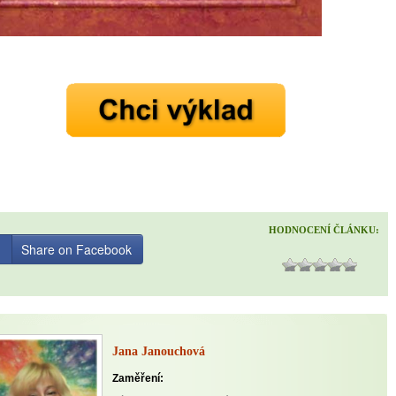
mít více energie každý den
vnést do života rovnováhu
být šťastnější
Nenávidíme spam stejně jako vy
HODNOCENÍ ČLÁNKU:
Share on Facebook
Jana Janouchová
Zaměření: