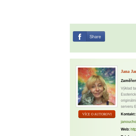
Share
Jana Ja
Zaměřen
Výklad ta
Esoteric
originál
serveru E
Kontakt:
VÍCE O AUTOROVI
janoucho
Web:
htt