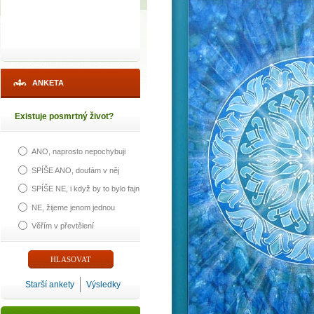
ANKETA
Existuje posmrtný život?
ANO, naprosto nepochybuji
SPÍŠE ANO, doufám v něj
SPÍŠE NE, i když by to bylo fajn
NE, žijeme jenom jednou
Věřím v převtělení
Starší ankety
Výsledky