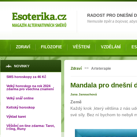
Možnosti výběru
RADOST PRO DNEŠNÍ 
Nemusíte trpět a bojovat, abys
ZDRAVÍ
FILOZOFIE
VĚŠTENÍ
VZDĚLÁNÍ
ES
Jste zde
NOVINKY
>>
Zdraví
Arteterapie
SMS horoskopy za 46 Kč
Mandala pro dnešní d
Velký horoskop na rok 2024
zdarma pro všechna znamení
Jana Janouchová
Velký snář online
Země
Keltský horoskop
Každý krok ,který většina z nás ud
své síly. Bez ní bychom to nebyli 
Výklad karet
Věštění on-line zdarma: Tarot,
I-ťing, Runy