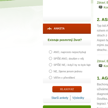
Zdraví
,
B
Ko
2. AS
Typ lidí
ANKETA
rohem mů
strach z
Existuje posmrtný život?
Aspen tv
mými zam
strachu.
ANO, naprosto nepochybuji
SPÍŠE ANO, doufám v něj
Zdraví
,
B
SPÍŠE NE, i když by to bylo fajn
Ko
NE, žijeme jenom jednou
1. A
Věřím v převtělení
Bachovy 
užíváme 
diagnost
Starší ankety
Výsledky
člověka
legraci.