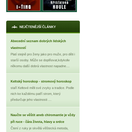
NEJČTENĚJŠÍ ČLÁNKY
Abecední seznam dobrých lidských
vlastností
Platí stejně pro ženy jako pro muže, pro děti i
starší osoby. Může se doplňovat,kdykoliv
někomu další dobrá vlastnost napadne....
Keltský horoskop - stromový horoskop
staří Keltové měli své zvyky a tradice. Podle
nich ke každému patří strom, který
předurčuje jeho vlastnosti ....
Naučte se věštit aneb chiromantie je vždy
při ruce - čára života, hlavy a srdce
Čtení z ruky je skvělá věštecká metoda,