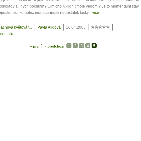
y je urcite na miste si polozit otazku : " Co vlastne postradam?" Co mi ma nahradit
cokolady a jinych pochutin? Cim chci uklidnit moje vedomi? Je to momentalni stav
pustenosti komplex menecennosti nedostatek lasky...
více
achova květová t...
Pavla Aligová
10.04.2003
mentáře
1
2
3
4
5
« první
‹ předchozí