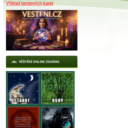
Výklad tarotových karet
VĚŠTĚNÍ ONLINE ZDARMA