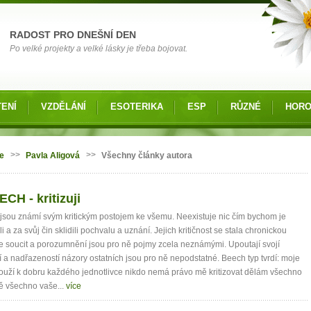
RADOST PRO DNEŠNÍ DEN
Po velké projekty a velké lásky je třeba bojovat.
ENÍ
VZDĚLÁNÍ
ESOTERIKA
ESP
RŮZNÉ
HOR
zde
>>
>>
e
Pavla Aligová
Všechny články autora
ECH - kritizuji
nky
é jsou známí svým kritickým postojem ke všemu. Neexistuje nic čím bychom je
i a za svůj čin sklidili pochvalu a uznání. Jejich kritičnost se stala chronickou
e soucit a porozumnění jsou pro ně pojmy zcela neznámými. Upoutají svojí
 a nadřazeností názory ostatních jsou pro ně nepodstatné. Beech typ tvrdí: moje
slouží k dobru každého jednotlivce nikdo nemá právo mě kritizovat dělám všechno
ě všechno vaše...
více