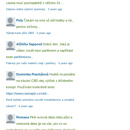
casina musí pochopitelně z něčeho žít....
Zdarma online výherní automaty
·
3 years ago
Poly
Čekám na sms už půl hodiny a nic,
peníze strženy...
Výklad karet přes SMS
·
3 years ago
Alžběta Sappová
Dobrý den. Jaký je
vůbec rozdíl mezi parfémem a například
touto
parfémovou...
Flakony pro vaše toaletní vody i parfémy
·
4 years ago
Dominika Prachýlová
Hodně mi pomáhá
na trávání CBD olej, výtžek z léčebného
konopí. Používám konkrétně tento
https://www.cannapio.cz/cbd...
Které bylinky pomohou zrychlit metabolismus a usnadnit
trávení?
·
4 years ago
Romana
Plně ovocná dieta nebo půst a
omezená dieta (je na vás, pro co se