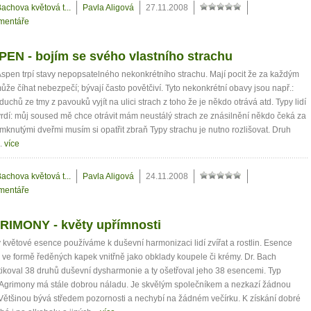
achova květová t...
Pavla Aligová
27.11.2008
mentáře
PEN - bojím se svého vlastního strachu
 Aspen trpí stavy nepopsatelného nekonkrétního strachu. Mají pocit že za každým
že číhat nebezpečí; bývají často povětčiví. Tyto nekonkrétní obavy jsou např.:
 duchů ze tmy z pavouků vyjít na ulici strach z toho že je někdo otrává atd. Typy lidí
rdí: můj soused mě chce otrávit mám neustálý strach ze znásilnění někdo čeká za
knutými dveřmi musím si opatřit zbraň Typy strachu je nutno rozlišovat. Druh
..
více
achova květová t...
Pavla Aligová
24.11.2008
mentáře
GRIMONY - květy upřímnosti
květové esence používáme k duševní harmonizaci lidí zvířat a rostlin. Esence
ve formě ředěných kapek vnitřně jako obklady koupele či krémy. Dr. Bach
ikoval 38 druhů duševní dysharmonie a ty ošetřoval jeho 38 esencemi. Typ
 Agrimony má stále dobrou náladu. Je skvělým společníkem a nezkazí žádnou
 Většinou bývá středem pozornosti a nechybí na žádném večírku. K získání dobré