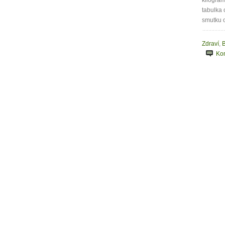
kilogram
tabulka 
smutku o
Zdraví
,
B
Ko