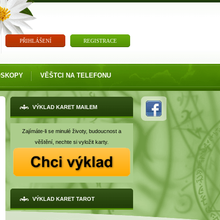
PŘIHLÁŠENÍ
REGISTRACE
OSKOPY
VĚŠTCI NA TELEFONU
VÝKLAD KARET MAILEM
Zajímáte-li se minulé životy, budoucnost a
věštění, nechte si vyložit karty.
VÝKLAD KARET TAROT