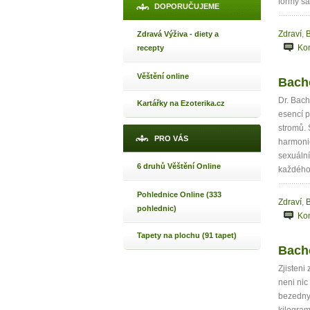
formy sa
DOPORUČUJEME
Zdraví
,
B
Zdravá Výživa - diety a
Ko
recepty
Věštění online
Bacho
Dr. Bach
Kartářky na Ezoterika.cz
esencí p
stromů. 
PRO VÁS
harmonie
sexuální
6 druhů Věštění Online
každého 
Pohlednice Online (333
Zdraví
,
B
pohlednic)
Ko
Tapety na plochu (91 tapet)
Bacho
Zjisteni
neni nic
bezedny 