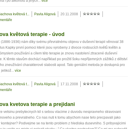
há i po alkoholu a jiných...
více
achova květová t...
Pavla Aligová
20.11.2008
mentáře
va květová terapie - úvod
 (1886-1936) nám díky svému převratnému objevu v duševní terapii věnoval 38
lus Kapky první pomoci které jsou vyrobeny z divoce rostoucích květů květin a
Smyslem používání a cílem této terapie je znovu nastolení ztracené duševní
. K těmto stavům dochází například po prožití šoku nepříjemných zážitků z dětství
ho zneužívání charakterové slabosti apod. Tato geniální metoda je dostupná pro
jelikož...
více
achova květová t...
Pavla Aligová
17.11.2008
mentáře
va kvetova terapie a prejidani
 ze vetsinu prebytecnych kil s sebou vlacime z duvodu nespravneho stravovani
 noveho a prevratneho. Co nas nuti k tomu abychom nase telo precpavali jako
kontejner? Podivejme se na tento problem z hlediska dusevniho. S pribyvajicimi