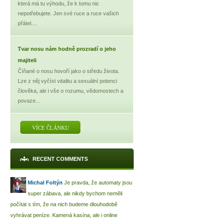
která má tu výhodu, že k tomu nic
nepotřebujete. Jen své ruce a ruce vašich
přátel....
Tvar nosu nám hodně prozradí o jeho
majiteli
Číňané o nosu hovoří jako o středu života.
Lze z něj vyčíst vitalitu a sexuální potenci
člověka, ale i vše o rozumu, vědomostech a
povaze...
VÍCE ČLÁNKU
RECENT COMMENTS
Michal Foltýn
Je pravda, že automaty jsou
super zábava, ale nikdy bychom neměli
počítat s tím, že na nich budeme dlouhodobě
vyhrávat peníze. Kamená kasína, ale i online