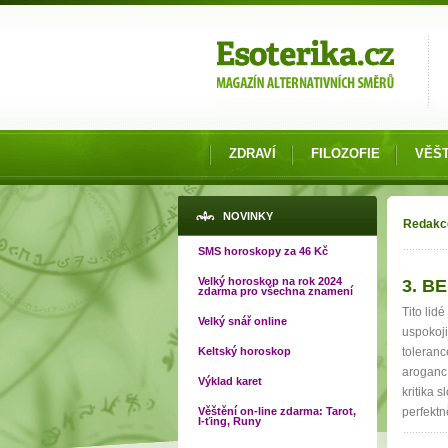
Možnosti výběru
ZDRAVÍ
FILOZOFIE
VĚŠT
Jste 
NOVINKY
Redakc
SMS horoskopy za 46 Kč
Velký horoskop na rok 2024
3. BE
Strá
zdarma pro všechna znamení
Tito lid
Velký snář online
uspokojil
Keltský horoskop
toleranc
arogancí
Výklad karet
kritika 
Věštění on-line zdarma: Tarot,
perfektn
I-ťing, Runy