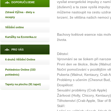
vysílat energetické impulsy z nam
DOPORUČUJEME
(duševní) a ta zase vysílá impulsy
můžeme nastoupit na cestu uzdrav
Zdravá Výživa - diety a
tvrzení, že většina našich nemocí
recepty
Věštění online
Bachovy květové esence nás moh
Kartářky na Ezoterika.cz
života.
PRO VÁS
Dětství:
Vyrovnání se se šokem při naroze
6 druhů Věštění Online
První den ve školce, škole (Walnut
Noční pomočování v pozdějším vě
Pohlednice Online (333
Puberta (Walnut, Kentaury, Crab A
pohlednic)
Problémy s učením (Chesnut Bud,
Tapety na plochu (91 tapet)
Dospělost:
Sexuální problémy (Crab Apple)
Žárlivost (Holly, Chicory, Kentaury)
Těhotenství (Crab Apple, Star of 
Stáří: