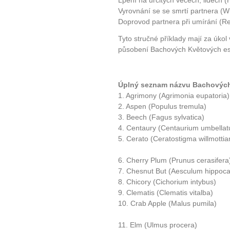
Lpění na určitých věcech, lidech 
Vyrovnání se se smrtí partnera (W
Doprovod partnera při umírání (R
Tyto stručné příklady mají za úkol 
působení Bachových Květových es
Úplný seznam názvu Bachových
1. Agrimony (Agrimonia eupatoria)
2. Aspen (Populus tremula)
3. Beech (Fagus sylvatica)
4. Centaury (Centaurium umbella
5. Cerato (Ceratostigma willmottia
6. Cherry Plum (Prunus cerasifera
7. Chesnut But (Aesculum hippoc
8. Chicory (Cichorium intybus)
9. Clematis (Clematis vitalba)
10. Crab Apple (Malus pumila)
11. Elm (Ulmus procera)