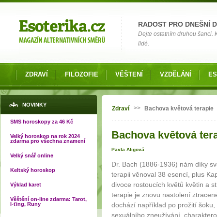
Možnosti výběru
RADOST PRO DNEŠNÍ 
Dejte ostatním druhou šanci.
lidé.
ZDRAVÍ
FILOZOFIE
VĚŠTENÍ
VZDĚLÁNÍ
ES
Jste zde
NOVINKY
>>
Zdraví
Bachova květová terapie
SMS horoskopy za 46 Kč
Bachova květová tera
Velký horoskop na rok 2024
zdarma pro všechna znamení
Pavla Aligová
Velký snář online
Dr. Bach (1886-1936) nám díky s
Keltský horoskop
terapii věnoval 38 esencí, plus Ka
divoce rostoucích květů květin a 
Výklad karet
terapie je znovu nastolení ztrace
Věštění on-line zdarma: Tarot,
I-ťing, Runy
dochází například po prožití šoku,
sexuálního zneužívání, charaktero