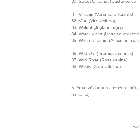
30. Sweet Chesnut (Castanea sati
31. Vervain (Verbena officinalis)
32. Vine (Vitis vinifera)
10 tipů p
33. Walnut (Juglans regia)
34. Water Violet (Hottonia palustris
35. White Chesnut (Aesculus hipp
plnohodn
36. Wild Oat (Bromus ramosus)
... všechny
37. Wild Rose (Rosa canina)
38. Willow (Salix vittelina)
Máte pocit, že jste unaveni hn
Ne
K těmto základním esencím patří 
5 esencí).
Jak mít více energie každ
Jak vnést do života rovno
Jak být šťastnější
Pokr