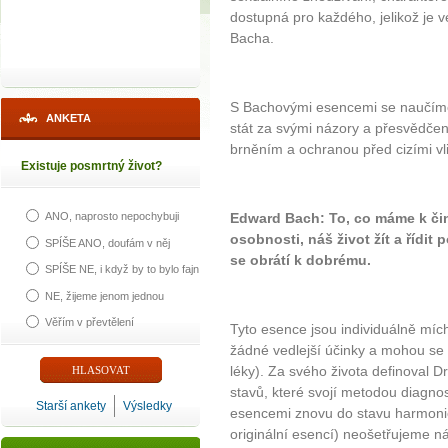
dostupná pro každého, jelikož je ve
Bacha.
S Bachovými esencemi se naučím
ANKETA
stát za svými názory a přesvědče
brněním a ochranou před cizími vliv
Existuje posmrtný život?
Edward Bach: To, co máme k čin
ANO, naprosto nepochybuji
osobnosti, náš život žít a řídi
SPÍŠE ANO, doufám v něj
se obrátí k dobrému.
SPÍŠE NE, i když by to bylo fajn
NE, žijeme jenom jednou
Věřím v převtělení
Tyto esence jsou individuálně míc
žádné vedlejší účinky a mohou se 
léky). Za svého života definoval 
stavů, které svojí metodou diagnos
Starší ankety
Výsledky
esencemi znovu do stavu harmon
originální esencí) neošetřujeme náš