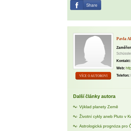
Share
Pavla A
Zaměřen
Schüssler
Kontakt:
Web:
htt
Telefon:
VÍCE O AUTOROVI
Další články autora
Výklad planety Země
Životní cykly aneb Pluto v 
Astrologická prognóza pro 