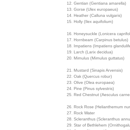
12. Gentian (Gentiana amarella)
13. Gorse (Ulex europaeus)
14. Heather (Calluna vulgaris)
15. Holly (Ilex aquifolium)
16. Honeysuckle (Lonicera caprifo
17. Hornbeam (Carpinus betulus)
18. Impatiens (Impatiens glandulif
19. Larch (Larix decidua)
20. Mimulus (Mimulus guttatus)
21. Mustard (Sinapis Arvensis)
22. Oak (Quercus robur)
23. Olive (Olea europaea)
24. Pine (Pinus sylvestris)
25. Red Chestnut (Aesculus carne
26. Rock Rose (Helianthemum nu
27. Rock Water
28. Scleranthus (Scleranthus ann
29. Star of Bethlehem (Ornithoga