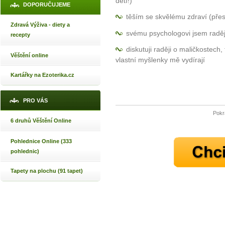
dětí!)
DOPORUČUJEME
těším se skvělému zdraví (pře
Zdravá Výživa - diety a
svému psychologovi jsem raději
recepty
diskutuji raději o maličkostec
Věštění online
vlastní myšlenky mě vydírají
Kartářky na Ezoterika.cz
PRO VÁS
Pokr
6 druhů Věštění Online
Pohlednice Online (333
pohlednic)
Tapety na plochu (91 tapet)