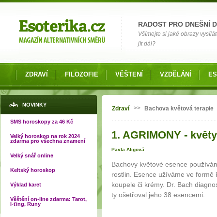
Možnosti výběru
RADOST PRO DNEŠNÍ 
Všímejte si jaké obrazy vysílá
jít dál?
ZDRAVÍ
FILOZOFIE
VĚŠTENÍ
VZDĚLÁNÍ
ES
Jste zde
NOVINKY
>>
Zdraví
Bachova květová terapie
SMS horoskopy za 46 Kč
1. AGRIMONY - květy
Velký horoskop na rok 2024
zdarma pro všechna znamení
Pavla Aligová
Velký snář online
Bachovy květové esence používáme 
Keltský horoskop
rostlin. Esence užíváme ve formě 
koupele či krémy. Dr. Bach diagno
Výklad karet
ty ošetřoval jeho 38 esencemi.
Věštění on-line zdarma: Tarot,
I-ťing, Runy