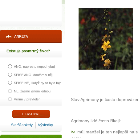
ANKETA
Existuje posmrtný život?
ANO, naprosto nepochybuji
SPÍŠE ANO, doufám v něj
SPÍŠE NE, i když by to bylo fajn
NE, žijeme jenom jednou
Stav Agrimony je často doprováze
Věřím v převtělení
Agrimony lidé často říkají:
Starší ankety
Výsledky
můj manžel je ten nejlepší na