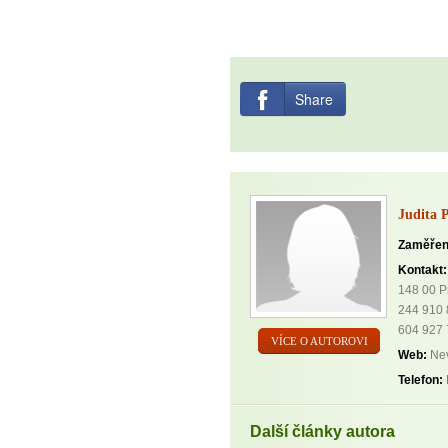
Share
Judita 
Zaměřen
Kontakt:
148 00 P
244 910
604 927
VÍCE O AUTOROVI
Web:
Nev
Telefon:
Další články autora