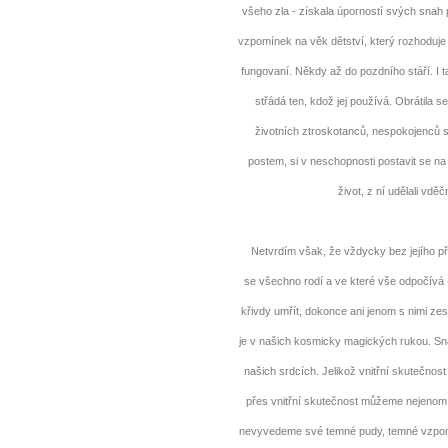
všeho zla - získala úporností svých snah p
vzpomínek na věk dětství, který rozhoduje o
fungovaní. Někdy až do pozdního stáří. I 
střádá ten, kdož jej používá. Obrátila s
životních ztroskotanců, nespokojenců 
postem, si v neschopnosti postavit se na 
život, z ní udělali vdě
Netvrdím však, že vždycky bez jejího při
se všechno rodí a ve které vše odpočívá
křivdy umřít, dokonce ani jenom s nimi ze
je v našich kosmicky magických rukou. Snad
našich srdcích. Jelikož vnitřní skutečnost j
přes vnitřní skutečnost můžeme nejenom 
nevyvedeme své temné pudy, temné vzpomín