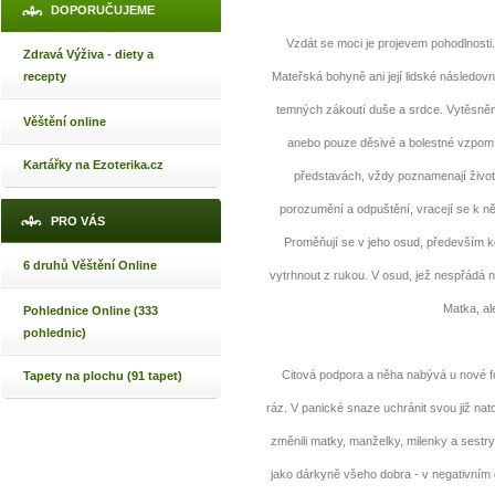
DOPORUČUJEME
Vzdát se moci je projevem pohodlnosti
Zdravá Výživa - diety a
recepty
Mateřská bohyně ani její lidské následov
temných zákoutí duše a srdce. Vytěsněné 
Věštění online
anebo pouze děsivé a bolestné vzpomí
Kartářky na Ezoterika.cz
představách, vždy poznamenají život
porozumění a odpuštění, vracejí se k n
PRO VÁS
Proměňují se v jeho osud, především 
6 druhů Věštění Online
vytrhnout z rukou. V osud, jež nespřádá
Matka, al
Pohlednice Online (333
pohlednic)
Citová podpora a něha nabývá u nové for
Tapety na plochu (91 tapet)
ráz. V panické snaze uchránit svou již nato
změnili matky, manželky, milenky a sestry
jako dárkyně všeho dobra - v negativním