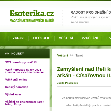
Možnosti výběru
RADOST PRO DNEŠNÍ 
Vnitřní mír je spojení s vyšš
se od strachu.
ZDRAVÍ
FILOZOFIE
VĚŠTENÍ
VZDĚLÁNÍ
ES
Jste zde
NOVINKY
>>
Věštení
Tarot
SMS horoskopy za 46 Kč
Zamyšlení nad třetí 
Velký horoskop na rok 2024
zdarma pro všechna znamení
arkán - Císařovnou II
Velký snář online
Judita Peschlová
Keltský horoskop
Výklad karet
Za normu mezilidských vztahů byla vyhlá
Věštění on-line zdarma: Tarot,
I-ťing, Runy
téže chvíli přestal být praobraz mat