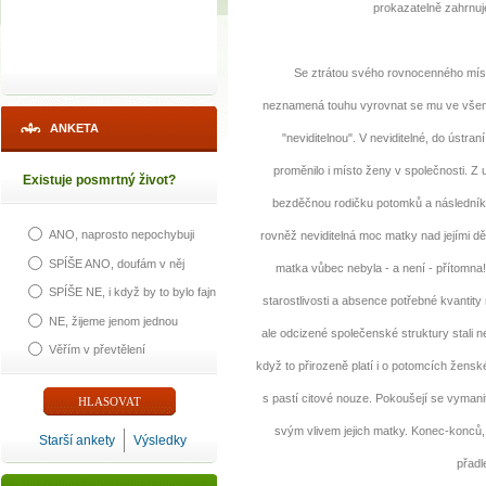
prokazatelně zahrnuj
Se ztrátou svého rovnocenného míst
neznamená touhu vyrovnat se mu ve všem a j
ANKETA
"neviditelnou". V neviditelné, do ústr
proměnilo i místo ženy v společnosti. Z
Existuje posmrtný život?
bezděčnou rodičku potomků a následníků.
ANO, naprosto nepochybuji
rovněž neviditelná moc matky nad jejími dět
SPÍŠE ANO, doufám v něj
matka vůbec nebyla - a není - přítomna! 
SPÍŠE NE, i když by to bylo fajn
starostlivosti a absence potřebné kvantity
NE, žijeme jenom jednou
ale odcizené společenské struktury stali 
Věřím v převtělení
když to přirozeně platí i o potomcích ženské
s pastí citové nouze. Pokoušejí se vymanit
svým vlivem jejich matky. Konec-konců,
Starší ankety
Výsledky
přadl