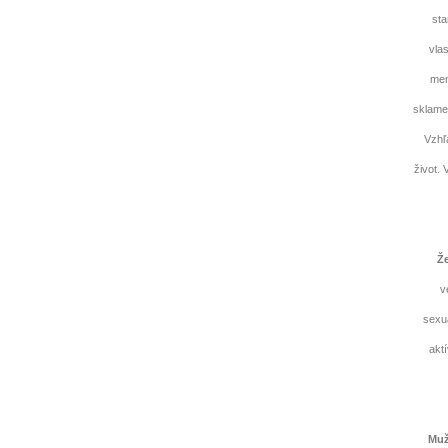
sta
vla
men
sklame 
Vzhľ
život.
Ž
v
sexuá
akt
Muž