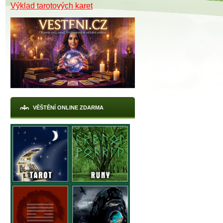
Výklad tarotových karet
VĚŠTĚNÍ ONLINE ZDARMA