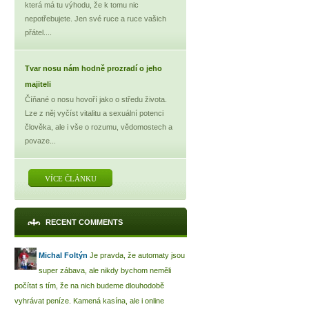
která má tu výhodu, že k tomu nic
nepotřebujete. Jen své ruce a ruce vašich
přátel....
Tvar nosu nám hodně prozradí o jeho
majiteli
Číňané o nosu hovoří jako o středu života.
Lze z něj vyčíst vitalitu a sexuální potenci
člověka, ale i vše o rozumu, vědomostech a
povaze...
VÍCE ČLÁNKU
RECENT COMMENTS
Michal Foltýn
Je pravda, že automaty jsou
super zábava, ale nikdy bychom neměli
počítat s tím, že na nich budeme dlouhodobě
vyhrávat peníze. Kamená kasína, ale i online