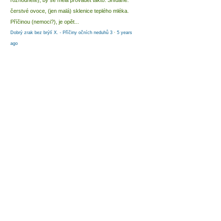
rozhodnete), by se měla provádět takto: Snídaně:
čerstvé ovoce, (jen malá) sklenice teplého mléka.
Příčinou (nemoci?), je opět...
Dobrý zrak bez brýlí X. - Příčiny očních neduhů 3
·
5 years
ago