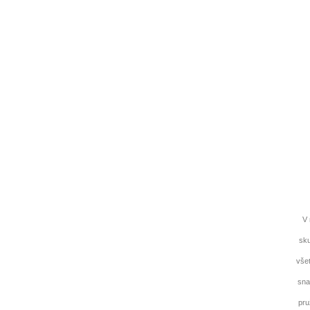
V 
sku
všet
sna
pru