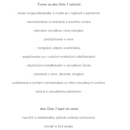
Čomu sa ako číslo 7 vyhnúť:
mít více energie každý den
- strate svojej individuality a svojho ja v splynutí s partnerom
vnést do života rovnováhu
- neuvedomeniu si motivácie a koreňov vzťahu
být šťastnější
- plytvaniu sexuálnou i inou energiou
- preťažovaniu v sexe
- rezignácii, odporu a pohŕdaniu
Nenávidíme spam stejně jako vy
- angažovaniu sa v cudzích erotických záležitostiach
- zbytočným komplikáciám v sexuálnom živote
- závislosti v sexe, alkohole, drogách
- unáhlenosti a rýchlym rozhodnutiam vo sfére sexuálnych vzťahov
- neúcte k sexuálnemu partnerovi.
Ako číslo 7 lapiť do siete:
- nacvičiť si intelektuálny spôsob vedenia rozhovorov
- osvojiť si živý prejav