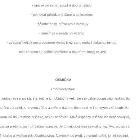
- šíriť okolo seba radosť a dobrú náladu
- pestovať prirodzený šarm a optimizmus
- pôsobiť sexy, príťažlivo a eroticky
- snažiť sa o mladistvý vzhľad
- zvádzať ho/ju k sexu pomerne rýchlo (než sa to podarí niekomu inému)
- mať zo sexu skutočné potešenie a dávať mu ho/jej najavo.
OSMIČKA
Charakteristika
:
mladosti vyzerajú staršie, než je ich skutočný vek, ale sexuálne dospievajú neskôr. Sú
točne záhadní, s pevnou vôľou a veľkou dávkou čestnosti i v intímnych vzťahoch. Vo
kom idú do krajnosti: v láske, sexe i nenávisti. Malé úspechy v láske ich neuspokojujú,
žia sa preto dosiahnuť väčšie uznanie. Je to najodbojnejší sexuálny typ. Vyznačujú sa
žnosťou a rýchlou prispôsobivosťou. Navonok sú tvrdí, vo vnútri nežní, jemní nevinní,