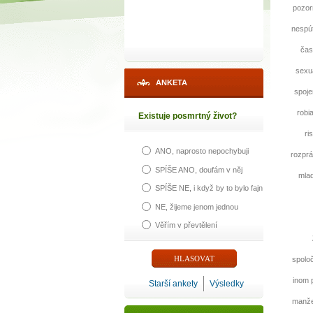
pozorn
nespút
čas
sexuá
ANKETA
spoje
robi
Existuje posmrtný život?
ri
ANO, naprosto nepochybuji
rozprá
SPÍŠE ANO, doufám v něj
mlad
SPÍŠE NE, i když by to bylo fajn
NE, žijeme jenom jednou
Věřím v převtělení
spolo
inom 
Starší ankety
Výsledky
manžel