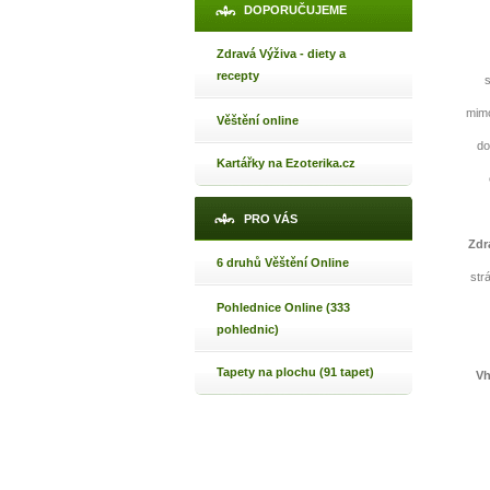
DOPORUČUJEME
Zdravá Výživa - diety a
recepty
s
mimo
Věštění online
do
Kartářky na Ezoterika.cz
PRO VÁS
Zdr
6 druhů Věštění Online
1
str
Pohlednice Online (333
pohlednic)
p
Tapety na plochu (91 tapet)
Vh
Máte poc