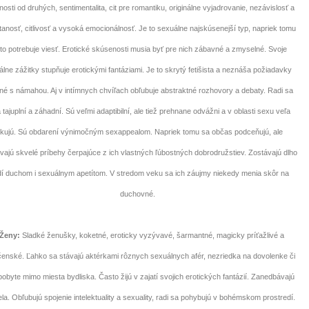
osti od druhých, sentimentalita, cit pre romantiku, originálne vyjadrovanie, nezávislosť a
anosť, citlivosť a vysoká emocionálnosť. Je to sexuálne najskúsenejší typ, napriek tomu
to potrebuje viesť. Erotické skúsenosti musia byť pre nich zábavné a zmyselné. Svoje
lne zážitky stupňuje erotickými fantáziami. Je to skrytý fetišista a neznáša požiadavky
né s námahou. Aj v intímnych chvíľach obľubuje abstraktné rozhovory a debaty. Radi sa
a tajuplní a záhadní. Sú veľmi adaptibilní, ale tiež prehnane odvážni a v oblasti sexu veľa
skujú. Sú obdarení výnimočným sexappealom. Napriek tomu sa občas podceňujú, ale
vajú skvelé príbehy čerpajúce z ich vlastných ľúbostných dobrodružstiev. Zostávajú dlho
í duchom i sexuálnym apetítom. V stredom veku sa ich záujmy niekedy menia skôr na
duchovné.
Ženy:
Sladké ženušky, koketné, eroticky vyzývavé, šarmantné, magicky príťažlivé a
čenské. Ľahko sa stávajú aktérkami rôznych sexuálnych afér, nezriedka na dovolenke či
pobyte mimo miesta bydliska. Často žijú v zajatí svojich erotických fantázií. Zanedbávajú
a. Obľubujú spojenie intelektuality a sexuality, radi sa pohybujú v bohémskom prostredí.