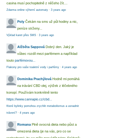
casina musí pochopitelně z něčeho žít....
Zdarma online výherní automaty
·
3 years ago
Poly
Čekám na sms už půl hodiny a nic,
peníze strženy...
Výklad karet přes SMS
·
3 years ago
Alžběta Sappová
Dobrý den. Jaký je
vůbec rozdíl mezi parfémem a například
touto
parfémovou...
Flakony pro vaše toaletní vody i parfémy
·
4 years ago
Dominika Prachýlová
Hodně mi pomáhá
na trávání CBD olej, výtžek z léčebného
konopí. Používám konkrétně tento
https://www.cannapio.cz/cbd...
Které bylinky pomohou zrychlit metabolismus a usnadnit
trávení?
·
4 years ago
Romana
Plně ovocná dieta nebo půst a
omezená dieta (je na vás, pro co se