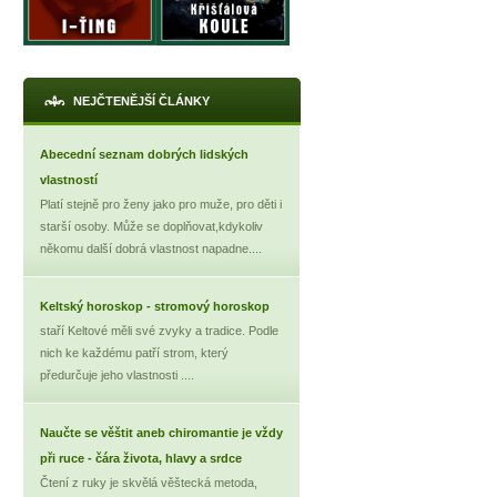
NEJČTENĚJŠÍ ČLÁNKY
Abecední seznam dobrých lidských
vlastností
Platí stejně pro ženy jako pro muže, pro děti i
starší osoby. Může se doplňovat,kdykoliv
někomu další dobrá vlastnost napadne....
X
Keltský horoskop - stromový horoskop
staří Keltové měli své zvyky a tradice. Podle
nich ke každému patří strom, který
předurčuje jeho vlastnosti ....
Naučte se věštit aneb chiromantie je vždy
při ruce - čára života, hlavy a srdce
Čtení z ruky je skvělá věštecká metoda,