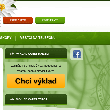
PŘIHLÁŠENÍ
REGISTRACE
OSKOPY
VĚŠTCI NA TELEFONU
VÝKLAD KARET MAILEM
Zajímáte-li se minulé životy, budoucnost a
věštění, nechte si vyložit karty.
VÝKLAD KARET TAROT