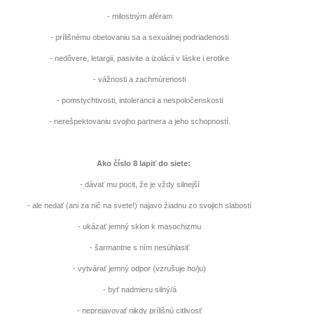
- milostným aféram
- prílišnému obetovaniu sa a sexuálnej podriadenosti
- nedôvere, letargii, pasivite a izolácii v láske i erotike
- vážnosti a zachmúrenosti
- pomstychtivosti, intolerancii a nespoločenskosti
- nerešpektovaniu svojho partnera a jeho schopností.
Ako číslo 8 lapiť do siete:
- dávať mu pocit, že je vždy silnejší
- ale nedať (ani za nič na svete!) najavo žiadnu zo svojich slabostí
- ukázať jemný sklon k masochizmu
- šarmantne s ním nesúhlasiť
- vytvárať jemný odpor (vzrušuje ho/ju)
- byť nadmieru silný/á
- neprejavovať nikdy prílišnú citlivosť