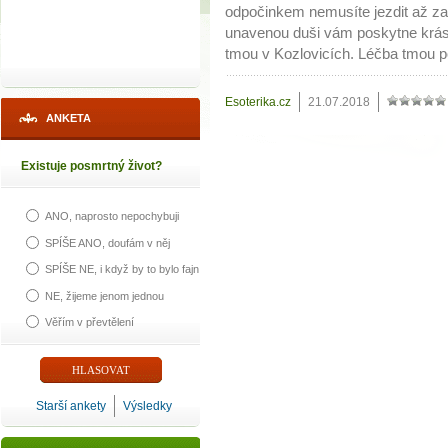
odpočinkem nemusíte jezdit až za h
unavenou duši vám poskytne krás
tmou v Kozlovicích. Léčba tmou 
Esoterika.cz
21.07.2018
ANKETA
Existuje posmrtný život?
ANO, naprosto nepochybuji
SPÍŠE ANO, doufám v něj
SPÍŠE NE, i když by to bylo fajn
NE, žijeme jenom jednou
Věřím v převtělení
Starší ankety
Výsledky