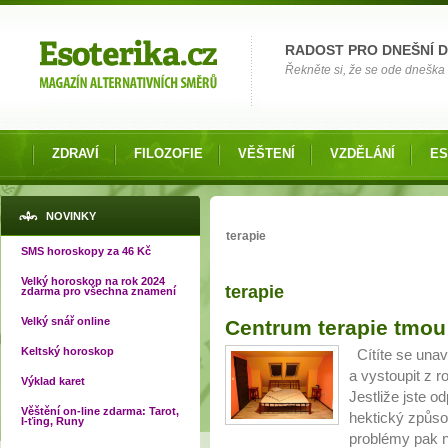
Možnosti výběru
RADOST PRO DNEŠNÍ 
Řekněte si, že se ode dneška 
ZDRAVÍ
FILOZOFIE
VĚŠTENÍ
VZDĚLÁNÍ
ES
Jste zde
NOVINKY
terapie
SMS horoskopy za 46 Kč
Velký horoskop na rok 2024
terapie
zdarma pro všechna znamení
Velký snář online
Centrum terapie tmou
Keltský horoskop
Cítíte se unav
a vystoupit z r
Výklad karet
Jestliže jste o
Věštění on-line zdarma: Tarot,
hektický způso
I-ťing, Runy
problémy pak n