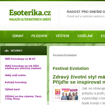
Možnosti výběru
RADOST PRO DNEŠNÍ 
Právě teď si vybírám radost a 
ZDRAVÍ
FILOZOFIE
VĚŠTENÍ
VZDĚLÁNÍ
ES
Jste zde
NOVINKY
Festival Evolution
SMS horoskopy za 46 Kč
Velký horoskop na rok 2024
Festival Evolution
zdarma pro všechna znamení
Velký snář online
Zdravý životní styl má
Přijďte se inspirovat 
Keltský horoskop
Jak se stravu
Výklad karet
pohybu a jestli
Věštění on-line zdarma: Tarot,
vypovídají o to
I-ťing, Runy
bude konat v te