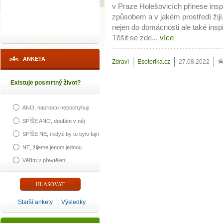
v Praze Holešovicích přinese insp
způsobem a v jakém prostředí žijí
nejen do domácnosti ale také inspi
Těšit se zde...
více
ANKETA
Zdraví
Esoterika.cz
27.08.2022
Existuje posmrtný život?
ANO, naprosto nepochybuji
SPÍŠE ANO, doufám v něj
SPÍŠE NE, i když by to bylo fajn
NE, žijeme jenom jednou
Věřím v převtělení
Starší ankety
Výsledky