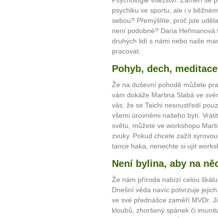
psychiku ve sportu, ale i v běžném
sebou? Přemýšlíte, proč jste udělal
není podobné? Daria Heřmanová t
druhých lidí s námi nebo naše mani
pracovat.
Pohyb, dech, meditace
Že na duševní pohodě můžete praco
vám dokáže Martina Slabá ve svém
vás, že se Taichi nesoustředí pouz
všemi úrovněmi našeho bytí. Vráti
světu, můžete ve workshopu Marti
zvuky. Pokud chcete zažít syrovou
tance haka, nenechte si ujít works
Není bylina, aby na ně
Že nám příroda nabízí celou škálu 
Dnešní věda navíc potvrzuje jejich z
ve své přednášce zaměří MVDr. Jiří
kloubů, zhoršený spánek či imunita