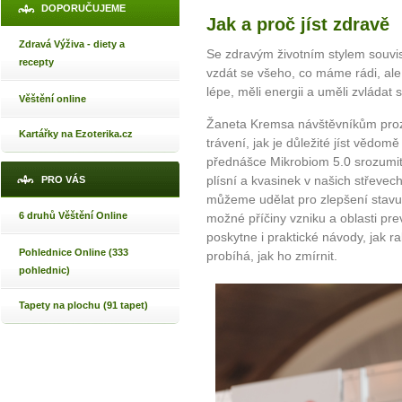
DOPORUČUJEME
Jak a proč jíst zdravě
Zdravá Výživa - diety a
Se zdravým životním stylem souvis
recepty
vzdát se všeho, co máme rádi, ale p
lépe, měli energii a uměli zvládat s
Věštění online
Žaneta Kremsa návštěvníkům prozr
Kartářky na Ezoterika.cz
trávení, jak je důležité jíst vědom
přednášce Mikrobiom 5.0 srozumiteln
plísní a kvasinek v našich střevech
PRO VÁS
můžeme udělat pro zlepšení stavu
6 druhů Věštění Online
možné příčiny vzniku a oblasti pre
poskytne i praktické návody, jak r
Pohlednice Online (333
probíhá, jak ho zmírnit.
pohlednic)
Tapety na plochu (91 tapet)