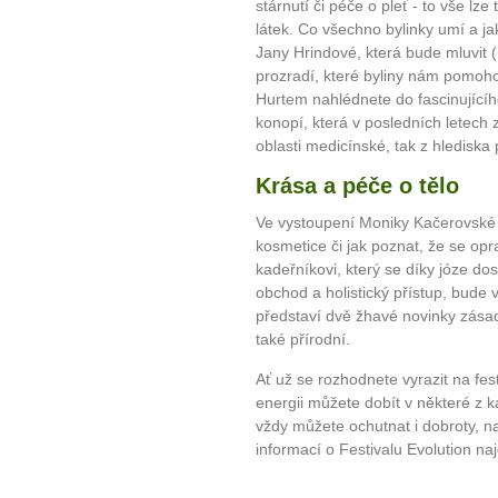
stárnutí či péče o pleť - to vše lze
látek. Co všechno bylinky umí a ja
Jany Hrindové, která bude mluvit (
prozradí, které byliny nám pomo
10 tipů p
Hurtem nahlédnete do fascinující
konopí, která v posledních letech 
plnohodn
oblasti medicínské, tak z hlediska
Krása a péče o tělo
... všechny
Ve vystoupení Moniky Kačerovské s
kosmetice či jak poznat, že se opr
Máte pocit, že jste unaveni hn
kadeřníkovi, který se díky józe d
Ne
obchod a holistický přístup, bude
představí dvě žhavé novinky zása
Jak mít více energie každ
také přírodní.
Jak vnést do života rovno
Ať už se rozhodnete vyrazit na fe
Jak být šťastnější
energii můžete dobít v některé z 
vždy můžete ochutnat i dobroty, na
informací o Festivalu Evolution na