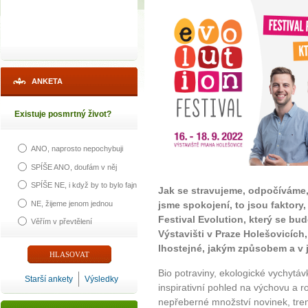
ANKETA
Existuje posmrtný život?
ANO, naprosto nepochybuji
SPÍŠE ANO, doufám v něj
SPÍŠE NE, i když by to bylo fajn
Jak se stravujeme, odpočíváme,
NE, žijeme jenom jednou
jsme spokojení, to jsou faktory,
Festival Evolution, který se bud
Věřím v převtělení
Výstavišti v Praze Holešovicích,
lhostejné, jakým způsobem a v j
Bio potraviny, ekologické vychytáv
Starší ankety
Výsledky
inspirativní pohled na výchovu a r
nepřeberné množství novinek, trend