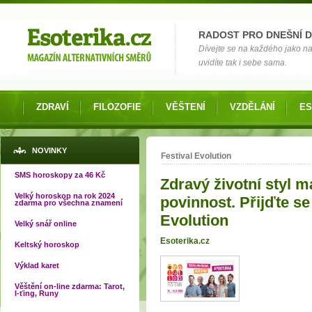
Možnosti výběru
RADOST PRO DNEŠNÍ 
Dívejte se na každého jako na č
uvidíte tak i sebe sama.
ZDRAVÍ
FILOZOFIE
VĚŠTENÍ
VZDĚLÁNÍ
ES
Jste zde
NOVINKY
Festival Evolution
SMS horoskopy za 46 Kč
Zdravý životní styl m
Velký horoskop na rok 2024
povinnost. Přijďte se
zdarma pro všechna znamení
Evolution
Velký snář online
Esoterika.cz
Keltský horoskop
Výklad karet
Věštění on-line zdarma: Tarot,
I-ťing, Runy