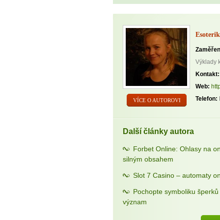
Esoterik
Zaměřen
Výklady 
Kontakt:
Web:
htt
Telefon:
VÍCE O AUTOROVI
Další články autora
Forbet Online: Ohlasy na o
silným obsahem
Slot 7 Casino – automaty on
Pochopte symboliku šperků a
význam