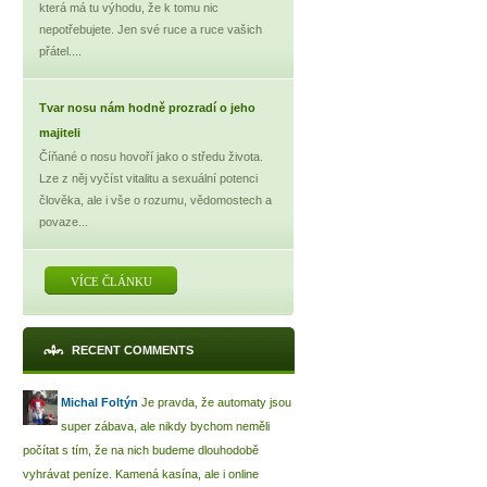
která má tu výhodu, že k tomu nic
nepotřebujete. Jen své ruce a ruce vašich
přátel....
Tvar nosu nám hodně prozradí o jeho
majiteli
Číňané o nosu hovoří jako o středu života.
Lze z něj vyčíst vitalitu a sexuální potenci
člověka, ale i vše o rozumu, vědomostech a
povaze...
VÍCE ČLÁNKU
RECENT COMMENTS
Michal Foltýn
Je pravda, že automaty jsou
super zábava, ale nikdy bychom neměli
počítat s tím, že na nich budeme dlouhodobě
vyhrávat peníze. Kamená kasína, ale i online