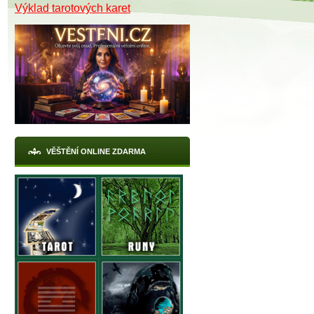
Výklad tarotových karet
VĚŠTĚNÍ ONLINE ZDARMA