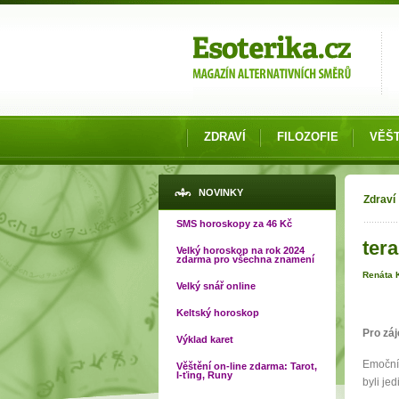
Možnosti výběru
ZDRAVÍ
FILOZOFIE
VĚŠT
Jste
NOVINKY
Zdraví
SMS horoskopy za 46 Kč
ter
Velký horoskop na rok 2024
zdarma pro všechna znamení
Renáta 
Velký snář online
Keltský horoskop
Pro zá
Výklad karet
Emoční 
Věštění on-line zdarma: Tarot,
I-ťing, Runy
byli je