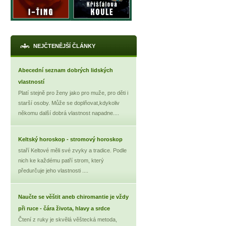
NEJČTENĚJŠÍ ČLÁNKY
Abecední seznam dobrých lidských
vlastností
Platí stejně pro ženy jako pro muže, pro děti i
starší osoby. Může se doplňovat,kdykoliv
někomu další dobrá vlastnost napadne....
Keltský horoskop - stromový horoskop
staří Keltové měli své zvyky a tradice. Podle
nich ke každému patří strom, který
předurčuje jeho vlastnosti ....
Naučte se věštit aneb chiromantie je vždy
při ruce - čára života, hlavy a srdce
Čtení z ruky je skvělá věštecká metoda,