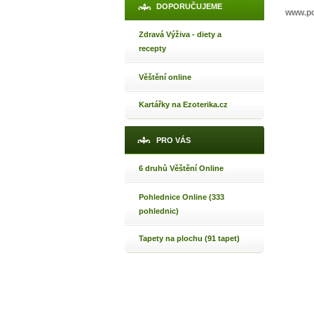
DOPORUČUJEME
www.po
Zdravá Výživa - diety a
recepty
Věštění online
Kartářky na Ezoterika.cz
PRO VÁS
6 druhů Věštění Online
Pohlednice Online (333
pohlednic)
Tapety na plochu (91 tapet)