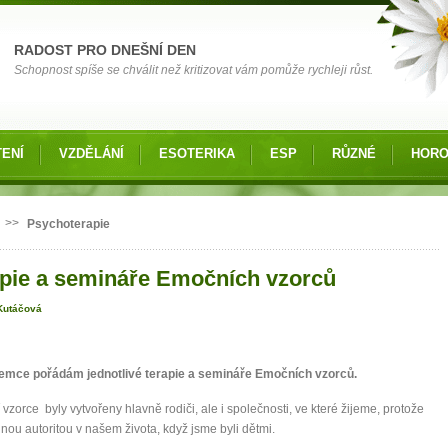
RADOST PRO DNEŠNÍ DEN
Schopnost spíše se chválit než kritizovat vám pomůže rychleji růst.
ENÍ
VZDĚLÁNÍ
ESOTERIKA
ESP
RŮZNÉ
HOR
 zde
>>
Psychoterapie
apie a semináře Emočních vzorců
Kutáčová
jemce pořádám jednotlivé terapie a semináře Emočních vzorců.
vzorce byly vytvořeny hlavně rodiči, ale i společnosti, ve které žijeme, protože
dinou autoritou v našem života, když jsme byli dětmi.