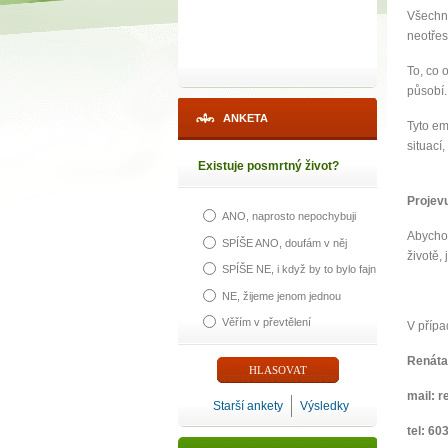
Všechny
neotřes
To, co 
působí.
ANKETA
Tyto em
situací,
Existuje posmrtný život?
Projevu
ANO, naprosto nepochybuji
Abycho
SPÍŠE ANO, doufám v něj
životě,
SPÍŠE NE, i když by to bylo fajn
NE, žijeme jenom jednou
Věřím v převtělení
V přípa
Renáta
mail: 
Starší ankety
Výsledky
tel: 60