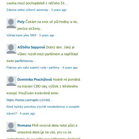
casina musí pochopitelně z něčeho žít....
Zdarma online výherní automaty
·
3 years ago
Poly
Čekám na sms už půl hodiny a nic,
peníze strženy...
Výklad karet přes SMS
·
3 years ago
Alžběta Sappová
Dobrý den. Jaký je
vůbec rozdíl mezi parfémem a například
touto
parfémovou...
Flakony pro vaše toaletní vody i parfémy
·
4 years ago
Dominika Prachýlová
Hodně mi pomáhá
na trávání CBD olej, výtžek z léčebného
konopí. Používám konkrétně tento
https://www.cannapio.cz/cbd...
Které bylinky pomohou zrychlit metabolismus a usnadnit
trávení?
·
4 years ago
Romana
Plně ovocná dieta nebo půst a
omezená dieta (je na vás, pro co se