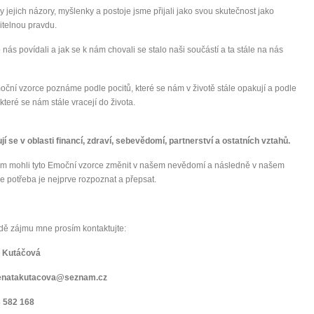
 jejich názory, myšlenky a postoje jsme přijali jako svou skutečnost jako
itelnou pravdu.
o nás povídali a jak se k nám chovali se stalo naši součástí a ta stále na nás
oční vzorce poznáme podle pocitů, které se nám v životě stále opakují a podle
 které se nám stále vracejí do života.
jí se v oblasti financí, zdraví, sebevědomí, partnerství a ostatních vztahů.
m mohli tyto Emoční vzorce změnit v našem nevědomí a následně v našem
 je potřeba je nejprve rozpoznat a přepsat.
dě zájmu mne prosím kontaktujte:
 Kutáčová
renatakutacova@seznam.cz
3 582 168