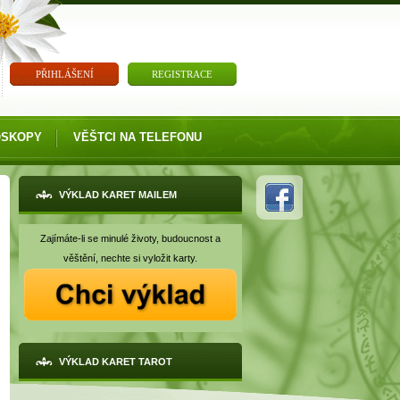
PŘIHLÁŠENÍ
REGISTRACE
OSKOPY
VĚŠTCI NA TELEFONU
VÝKLAD KARET MAILEM
Zajímáte-li se minulé životy, budoucnost a
věštění, nechte si vyložit karty.
VÝKLAD KARET TAROT