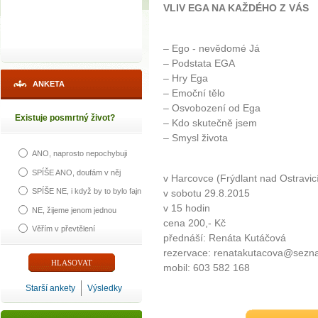
VLIV EGA NA KAŽDÉHO Z VÁS
– Ego - nevědomé Já
– Podstata EGA
– Hry Ega
ANKETA
– Emoční tělo
– Osvobození od Ega
Existuje posmrtný život?
– Kdo skutečně jsem
– Smysl života
ANO, naprosto nepochybuji
SPÍŠE ANO, doufám v něj
v Harcovce (Frýdlant nad Ostravic
SPÍŠE NE, i když by to bylo fajn
v sobotu 29.8.2015
v 15 hodin
NE, žijeme jenom jednou
cena 200,- Kč
Věřím v převtělení
přednáší: Renáta Kutáčová
rezervace: renatakutacova@sezn
mobil: 603 582 168
Starší ankety
Výsledky