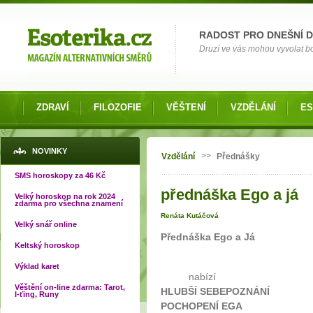
Možnosti výběru
RADOST PRO DNEŠNÍ 
Druzí ve vás mohou vyvolat bol
ZDRAVÍ
FILOZOFIE
VĚŠTENÍ
VZDĚLÁNÍ
ES
Jste zde
NOVINKY
>>
Vzdělání
Přednášky
SMS horoskopy za 46 Kč
přednáška Ego a já
Velký horoskop na rok 2024
zdarma pro všechna znamení
Renáta Kutáčová
Velký snář online
Přednáška Ego a Já
Keltský horoskop
Výklad karet
nabízí
Věštění on-line zdarma: Tarot,
HLUBŠÍ SEBEPOZNÁNÍ
I-ťing, Runy
POCHOPENÍ EGA