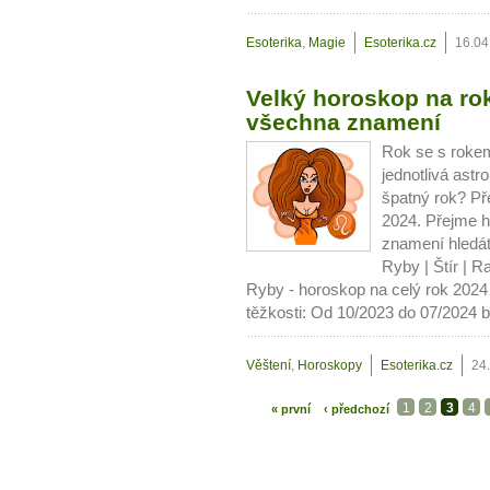
Esoterika
,
Magie
Esoterika.cz
16.04
Velký horoskop na ro
všechna znamení
Rok se s rokem
jednotlivá ast
špatný rok? Př
2024. Přejme h
znamení hledát
Ryby | Štír | Ra
Ryby - horoskop na celý rok 2024 
těžkosti: Od 10/2023 do 07/2024 bu
Věštení
,
Horoskopy
Esoterika.cz
24
1
2
3
4
« první
‹ předchozí