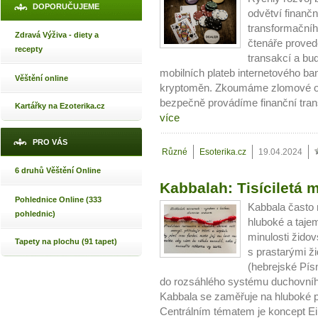
DOPORUČUJEME
odvětví finanč
transformačníh
Zdravá Výživa - diety a
čtenáře prove
recepty
transakcí a bud
mobilních plateb internetového ba
Věštění online
kryptoměn. Zkoumáme zlomové ok
bezpečně provádíme finanční trans
Kartářky na Ezoterika.cz
více
PRO VÁS
Různé
Esoterika.cz
19.04.2024
6 druhů Věštění Online
Kabbalah: Tisíciletá 
Pohlednice Online (333
Kabbala často 
pohlednic)
hluboké a taje
minulosti žido
Tapety na plochu (91 tapet)
s prastarými ž
(hebrejské Pís
do rozsáhlého systému duchovního
Kabbala se zaměřuje na hluboké 
Centrálním tématem je koncept Ein