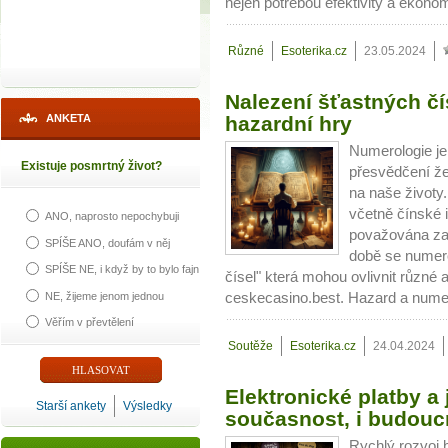
nejen potřebou efektivity a ekono
Různé
Esoterika.cz
23.05.2024
Nalezení šťastných čí
ANKETA
hazardní hry
Numerologie je
Existuje posmrtný život?
přesvědčení že
na naše životy.
včetně čínské 
ANO, naprosto nepochybuji
považována za 
SPÍŠE ANO, doufám v něj
době se numero
SPÍŠE NE, i když by to bylo fajn
čísel" která mohou ovlivnit různé
NE, žijeme jenom jednou
ceskecasino.best. Hazard a numer
Věřím v převtělení
Soutěže
Esoterika.cz
24.04.2024
Elektronické platby a 
Starší ankety
Výsledky
současnost, i budouc
Rychlý rozvoj