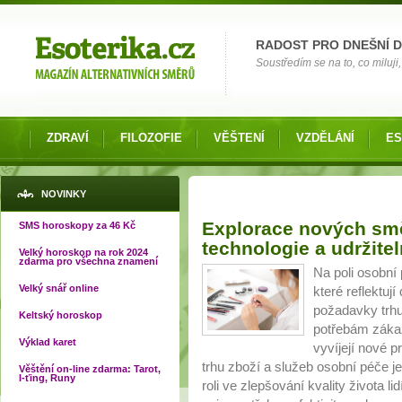
Možnosti výběru
RADOST PRO DNEŠNÍ 
Soustředím se na to, co miluji, 
ZDRAVÍ
FILOZOFIE
VĚŠTENÍ
VZDĚLÁNÍ
ES
NOVINKY
Stránky
Explorace nových smě
SMS horoskopy za 46 Kč
technologie a udržite
Velký horoskop na rok 2024
zdarma pro všechna znamení
Na poli osobní
Velký snář online
které reflektu
požadavky trh
Keltský horoskop
potřebám zákaz
Výklad karet
vyvíjejí nové 
trhu zboží a služeb osobní péče j
Věštění on-line zdarma: Tarot,
I-ťing, Runy
roli ve zlepšování kvality života l