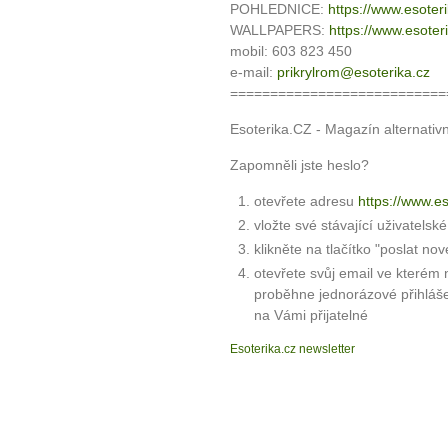
POHLEDNICE:
https://www.esoter
WALLPAPERS:
https://www.esoter
mobil: 603 823 450
e-mail:
prikrylrom@esoterika.cz
===========================
Esoterika.CZ - Magazín alternativ
Zapomněli jste heslo?
otevřete adresu
https://www.e
vložte své stávající uživatelsk
klikněte na tlačítko "poslat nov
otevřete svůj email ve kterém 
proběhne jednorázové přihláš
na Vámi přijatelné
Esoterika.cz newsletter