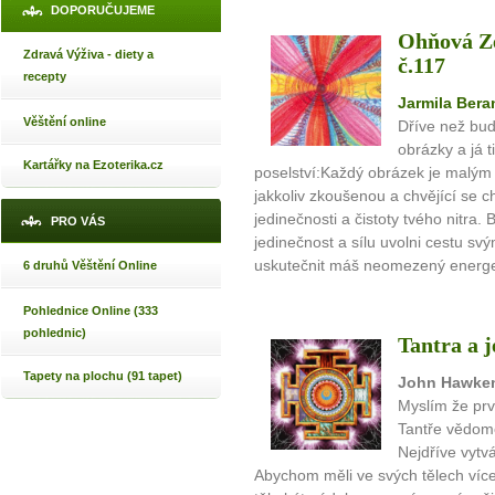
DOPORUČUJEME
Ohňová Ze
Zdravá Výživa - diety a
č.117
recepty
Jarmila Ber
Věštění online
Dříve než bud
obrázky a já t
Kartářky na Ezoterika.cz
poselství:Každý obrázek je malým
jakkoliv zkoušenou a chvějící se 
jedinečnosti a čistoty tvého nitra.
PRO VÁS
jedinečnost a sílu uvolni cestu s
uskutečnit máš neomezený energeti
6 druhů Věštění Online
Pohlednice Online (333
pohlednic)
Tantra a j
Tapety na plochu (91 tapet)
John Hawke
Myslím že prv
Tantře vědom
Nejdříve vytv
Abychom měli ve svých tělech víc