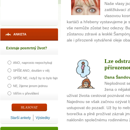
Naše vlasy j
zatěžkávací z
vlasovou kos
kartáči a hřebeny vystavujeme je 
vše nemůže zůstat bez odezvy. Bud
zůstanou zdravé a lesklé:Šampóny
ANKETA
ale i přirozeně vytvářené oleje obal
Existuje posmrtný život?
Lze odstr
ANO, naprosto nepochybuji
přirozeno
SPÍŠE ANO, doufám v něj
Dana Šando
SPÍŠE NE, i když by to bylo fajn
Neplodnost se
NE, žijeme jenom jednou
žena o nějaké
Věřím v převtělení
užívat života cestovat poznávat no
Najednou se však začnou ozývat bi
ustupovat do pozadí. Už by to neb
tvorečka a plně prožívat zázrak jm
Starší ankety
Výsledky
nakloněn společnému rodinnému ži