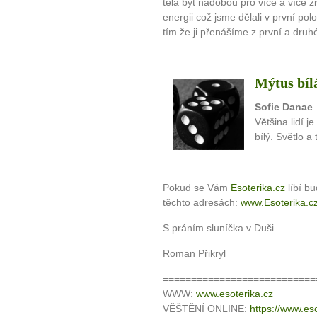
těla být nádobou pro více a více 
energii což jsme dělali v první pol
tím že ji přenášíme z první a druh
Mýtus bíl
Sofie Danae
Většina lidí j
bílý. Světlo 
Pokud se Vám
Esoterika.cz
líbí b
těchto adresách:
www.Esoterika.c
S práním sluníčka v Duši
Roman Přikryl
===========================
WWW:
www.esoterika.cz
VĚŠTĚNÍ ONLINE:
https://www.eso