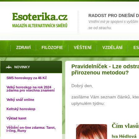
Možnosti výběru
RADOST PRO DNEŠNÍ 
Vnitřní mír je spojení s vyšš
se od strachu.
ZDRAVÍ
FILOZOFIE
VĚŠTENÍ
VZDĚLÁNÍ
ES
Jste zde
Pravidelníček - Lze odst
NOVINKY
přirozenou metodou?
SMS horoskopy za 46 Kč
Dobrý den,
Velký horoskop na rok 2024
zdarma pro všechna znamení
zasíláme Vám seznam článků, které
Velký snář online
uplynulém týdnu:
Keltský horoskop
Výklad karet
Čím vlas
Věštění on-line zdarma: Tarot,
I-ťing, Runy
Iva Hédlová