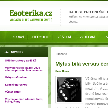
Možnosti výběru
RADOST PRO DNEŠNÍ 
Můžete se rozhodnout dívat s
chcete.
ZDRAVÍ
FILOZOFIE
VĚŠTENÍ
VZDĚLÁNÍ
ES
Jste zde
NOVINKY
Filozofie
SMS horoskopy za 46 Kč
Mýtus bílá versus če
Velký horoskop na rok 2024
zdarma pro všechna znamení
Sofie Danae
Velký snář online
Většina lidí je
bílý. Světlo a 
Keltský horoskop
mezi tím. A za
Výklad karet
druhé bez rozm
neexistovala č
Věštění on-line zdarma: Tarot,
I-ťing, Runy
neznali nenávi