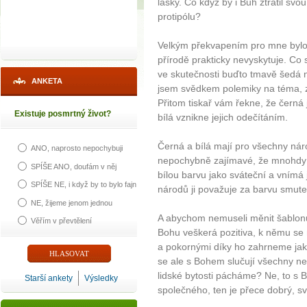
lásky. Co když by i Bůh ztratil sv
protipólu?
Velkým překvapením pro mne bylo z
přírodě prakticky nevyskytuje. Co 
ve skutečnosti buďto tmavě šedá 
ANKETA
jsem svědkem polemiky na téma, 
Přitom tiskař vám řekne, že černá
Existuje posmrtný život?
bílá vznikne jejich odečítáním.
Černá a bílá mají pro všechny nár
ANO, naprosto nepochybuji
nepochybně zajímavé, že mnohdy 
SPÍŠE ANO, doufám v něj
bílou barvu jako sváteční a vnímá 
SPÍŠE NE, i když by to bylo fajn
národů ji považuje za barvu smute
NE, žijeme jenom jednou
A abychom nemuseli měnit šablonu 
Věřím v převtělení
Bohu veškerá pozitiva, k němu s
a pokornými díky ho zahrneme ja
se ale s Bohem slučují všechny nep
lidské bytosti pácháme? Ne, to s
Starší ankety
Výsledky
společného, ten je přece dobrý, sv