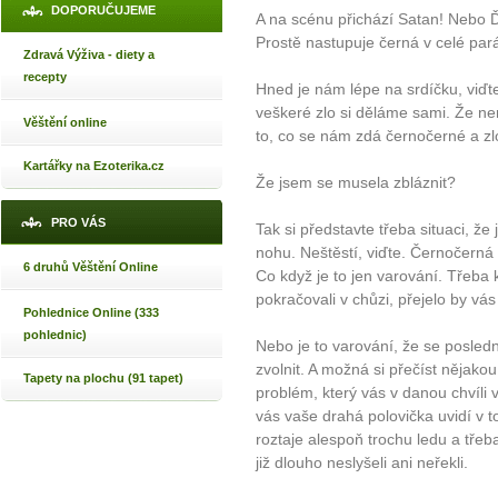
DOPORUČUJEME
A na scénu přichází Satan! Nebo Ďáb
Prostě nastupuje černá v celé par
Zdravá Výživa - diety a
recepty
Hned je nám lépe na srdíčku, viďte?
veškeré zlo si děláme sami. Že ne
Věštění online
to, co se nám zdá černočerné a zl
Kartářky na Ezoterika.cz
Že jsem se musela zbláznit?
PRO VÁS
Tak si představte třeba situaci, že js
nohu. Neštěstí, viďte. Černočerná 
6 druhů Věštění Online
Co když je to jen varování. Třeba
pokračovali v chůzi, přejelo by vá
Pohlednice Online (333
pohlednic)
Nebo je to varování, že se posledn
zvolnit. A možná si přečíst nějako
Tapety na plochu (91 tapet)
problém, který vás v danou chvíli v
vás vaše drahá polovička uvidí v
roztaje alespoň trochu ledu a třeb
již dlouho neslyšeli ani neřekli.