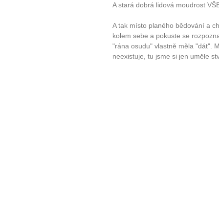
A stará dobrá lidová moudrost
A tak místo planého bědování a chl
kolem sebe a pokuste se rozpozna
"rána osudu" vlastně měla "dát". M
neexistuje, tu jsme si jen uměle stv