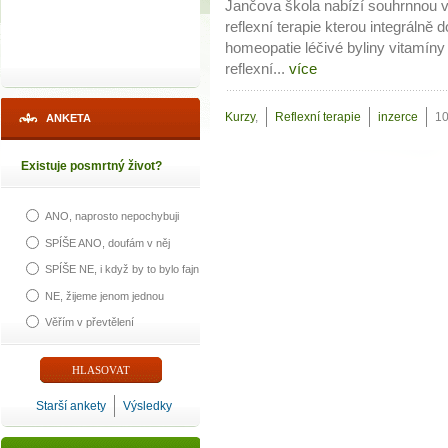
Jančova škola nabízí souhrnnou 
reflexní terapie kterou integrálně 
homeopatie léčivé byliny vitamíny
reflexní...
více
Kurzy
,
Reflexní terapie
inzerce
10
ANKETA
Existuje posmrtný život?
ANO, naprosto nepochybuji
SPÍŠE ANO, doufám v něj
SPÍŠE NE, i když by to bylo fajn
NE, žijeme jenom jednou
Věřím v převtělení
Starší ankety
Výsledky