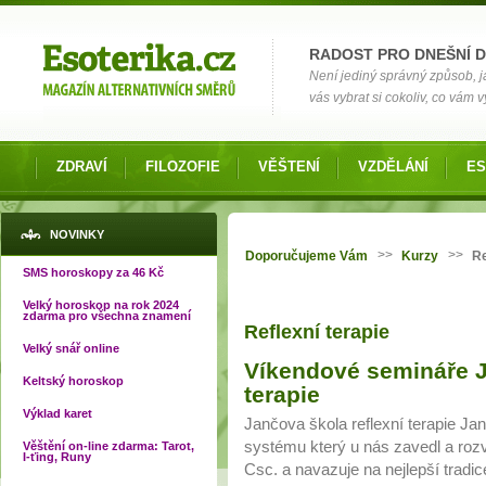
Možnosti výběru
RADOST PRO DNEŠNÍ 
Není jediný správný způsob, ja
vás vybrat si cokoliv, co vám 
ZDRAVÍ
FILOZOFIE
VĚŠTENÍ
VZDĚLÁNÍ
ES
Jste zde
NOVINKY
>>
>>
Doporučujeme Vám
Kurzy
Re
SMS horoskopy za 46 Kč
Velký horoskop na rok 2024
zdarma pro všechna znamení
Reflexní terapie
Velký snář online
Víkendové semináře J
Keltský horoskop
terapie
Výklad karet
Jančova škola reflexní terapie Jan
systému který u nás zavedl a rozvi
Věštění on-line zdarma: Tarot,
I-ťing, Runy
Csc. a navazuje na nejlepší tradic