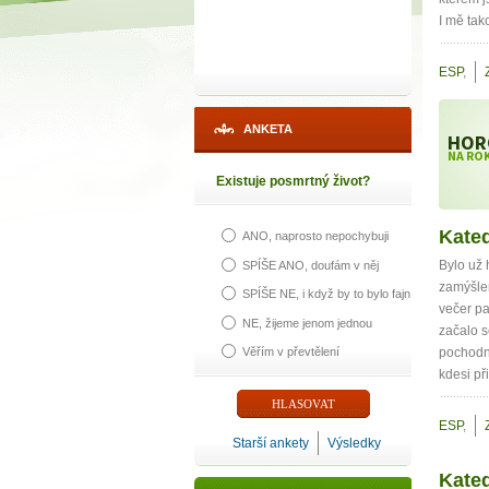
I mě tak
ESP
,
ANKETA
HOR
NA ROK
Existuje posmrtný život?
Kated
ANO, naprosto nepochybuji
Bylo už 
SPÍŠE ANO, doufám v něj
zamýšlen
SPÍŠE NE, i když by to bylo fajn
večer pa
NE, žijeme jenom jednou
začalo s
Věřím v převtělení
pochodní
kdesi při
ESP
,
Starší ankety
Výsledky
Kated