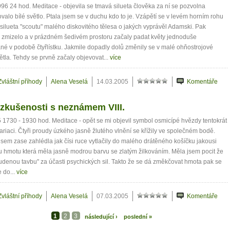
996 24 hod. Meditace - objevila se tmavá silueta člověka za ní se pozvolna
valo bílé světlo. Ptala jsem se v duchu kdo to je. Vzápětí se v levém horním rohu
 silueta "scoutu" malého diskovitého tělesa o jakých vyprávěl Adamski. Pak
 zmizelo a v prázdném šedivém prostoru začaly padat květy jednoduše
ané v podobě čtyřlístku. Jakmile dopadly dolů změnily se v malé ohňostrojové
ětla. Tehdy se prvně začaly objevovat...
více
Zvláštní příhody
Alena Veselá
14.03.2005
Komentáře
zkušenosti s neznámem VIII.
 1730 - 1930 hod. Meditace - opět se mi objevil symbol osmicípé hvězdy tentokrát
ariaci. Čtyři proudy úzkého jasně žlutého vlnění se křížily ve společném bodě.
jsem zase zahlédla jak čísi ruce vytlačily do malého drátěného košíčku jakousi
 hmotu která měla jasně modrou barvu se zlatým žilkováním. Měla jsem pocit že
tudenou tavbu" za účasti psychických sil. Takto že se dá změkčovat hmota pak se
e do...
více
Zvláštní příhody
Alena Veselá
07.03.2005
Komentáře
1
2
3
následující ›
poslední »