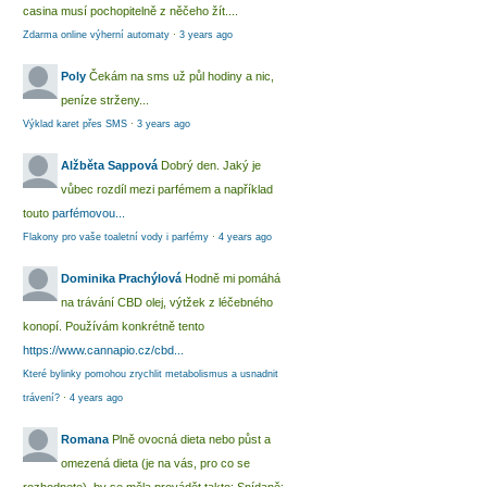
casina musí pochopitelně z něčeho žít....
Zdarma online výherní automaty
·
3 years ago
Poly
Čekám na sms už půl hodiny a nic,
peníze strženy...
Výklad karet přes SMS
·
3 years ago
Alžběta Sappová
Dobrý den. Jaký je
vůbec rozdíl mezi parfémem a například
touto
parfémovou...
Flakony pro vaše toaletní vody i parfémy
·
4 years ago
Dominika Prachýlová
Hodně mi pomáhá
na trávání CBD olej, výtžek z léčebného
konopí. Používám konkrétně tento
https://www.cannapio.cz/cbd...
Které bylinky pomohou zrychlit metabolismus a usnadnit
trávení?
·
4 years ago
Romana
Plně ovocná dieta nebo půst a
omezená dieta (je na vás, pro co se