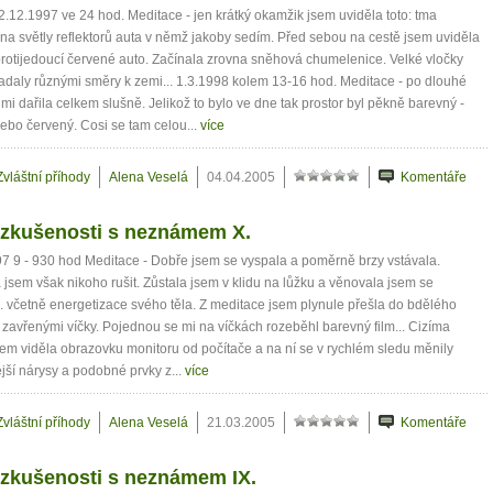
2.12.1997 ve 24 hod. Meditace - jen krátký okamžik jsem uviděla toto: tma
na světly reflektorů auta v němž jakoby sedím. Před sebou na cestě jsem uviděla
rotijedoucí červené auto. Začínala zrovna sněhová chumelenice. Velké vločky
daly různými směry k zemi... 1.3.1998 kolem 13-16 hod. Meditace - po dlouhé
mi dařila celkem slušně. Jelikož to bylo ve dne tak prostor byl pěkně barevný -
ebo červený. Cosi se tam celou...
více
Zvláštní příhody
Alena Veselá
04.04.2005
Komentáře
 zkušenosti s neznámem X.
7 9 - 930 hod Meditace - Dobře jsem se vyspala a poměrně brzy vstávala.
 jsem však nikoho rušit. Zůstala jsem v klidu na lůžku a věnovala jsem se
. včetně energetizace svého těla. Z meditace jsem plynule přešla do bdělého
 zavřenými víčky. Pojednou se mi na víčkách rozeběhl barevný film... Cizíma
em viděla obrazovku monitoru od počítače a na ní se v rychlém sledu měnily
jší nárysy a podobné prvky z...
více
Zvláštní příhody
Alena Veselá
21.03.2005
Komentáře
 zkušenosti s neznámem IX.