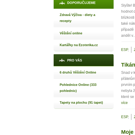
DOPORUČUJEME
Slyšte! 
hodnot d
Zdravá Výživa - diety a
blízkost
recepty
také nák
případě 
Věštění online
anděl v..
Kartářky na Ezoterika.cz
ESP
,
PRO VÁS
Tikán
6 druhů Věštění Online
Snad v k
přátelům
prvním p
Pohlednice Online (333
nebyla ž
pohlednic)
které se
Tapety na plochu (91 tapet)
více
ESP
,
Moje 