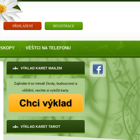
PŘIHLÁŠENÍ
REGISTRACE
OSKOPY
VĚŠTCI NA TELEFONU
VÝKLAD KARET MAILEM
Zajímáte-li se minulé životy, budoucnost a
věštění, nechte si vyložit karty.
VÝKLAD KARET TAROT