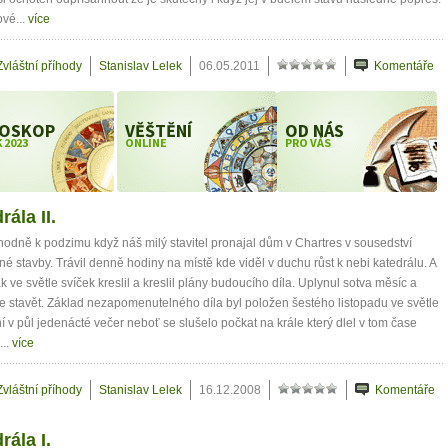
ové...
více
Zvláštní příhody
Stanislav Lelek
06.05.2011
Komentáře
OSKOP
VĚŠTĚNÍ
OD NÁS
 2023
ONLINE
PRO VÁS
rála II.
hodně k podzimu když náš milý stavitel pronajal dům v Chartres v sousedství
é stavby. Trávil denně hodiny na místě kde viděl v duchu růst k nebi katedrálu. A
k ve světle svíček kreslil a kreslil plány budoucího díla. Uplynul sotva měsíc a
e stavět. Základ nezapomenutelného díla byl položen šestého listopadu ve světle
 v půl jedenácté večer neboť se slušelo počkat na krále který dlel v tom čase
...
více
Zvláštní příhody
Stanislav Lelek
16.12.2008
Komentáře
rála I.