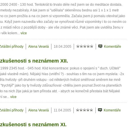
.2000 2400 - 130 hod. Tentokrát to trvalo déle než jsem se do meditace dostala.
metody nezabíraly. A tak jsem si "udělala" skleněnou bednu asi 1 x 1 x 1 metr
ho co jsem prožila a na co jsem si vzpomněla. Začala jsem ji pomalu otevírat jako
u. Když jsem nazvedla víko začaly se vynořovat různé vzpomínky i to co nevím co
 z mládí něco z pozdější doby - ale vše známé věci. Pak jsem ale uviděla ženu v
 věk kolem...
více
Zvláštní příhody
Alena Veselá
18.04.2005
Komentáře
zkušenosti s neznámem XII.
.1999 2345 hod. - 045 hod. Klid koncentrace: pokus o spojení s " duch. Učiteli"
nějaké vlastně mám). Nějaký hlas (vnitřní ?) - souhlas s tím na co jsem myslela: -2x
děla hvězdy -při druhém vstupu - od některých hvězd směřoval směrem ke mně
 "trychtýř" jako by ty hvězdy zdůrazňoval -chtěla jsem poznat život na planetách
o na nich žije jaká je tam příroda atd. - abych se konečně přestala bát Nějaké
ní se...
více
Zvláštní příhody
Alena Veselá
11.04.2005
Komentáře
 zkušenosti s neznámem XI.