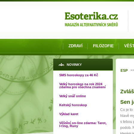
Možnosti výběru
ZDRAVÍ
FILOZOFIE
VĚŠT
Jste 
NOVINKY
>
ESP
SMS horoskopy za 46 Kč
Velký horoskop na rok 2024
zdarma pro všechna znamení
Zvláš
Velký snář online
Strá
Sen j
Keltský horoskop
Co je to
Výklad karet
hlavě my
s tebou 
Věštění on-line zdarma: Tarot,
I-ťing, Runy
podob. N
kterém j