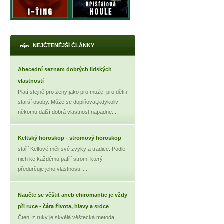
NEJČTENĚJŠÍ ČLÁNKY
Abecední seznam dobrých lidských
vlastností
Platí stejně pro ženy jako pro muže, pro děti i
starší osoby. Může se doplňovat,kdykoliv
někomu další dobrá vlastnost napadne....
Keltský horoskop - stromový horoskop
staří Keltové měli své zvyky a tradice. Podle
nich ke každému patří strom, který
předurčuje jeho vlastnosti ....
Naučte se věštit aneb chiromantie je vždy
při ruce - čára života, hlavy a srdce
Čtení z ruky je skvělá věštecká metoda,