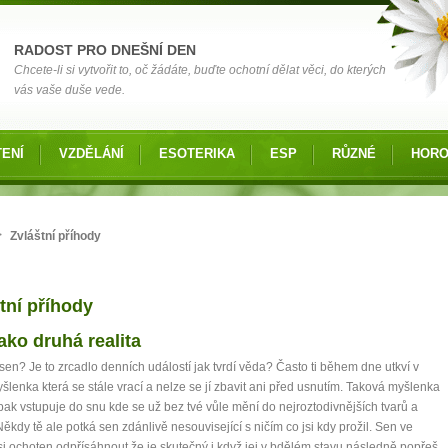
RADOST PRO DNEŠNÍ DEN
Chcete-li si vytvořit to, oč žádáte, buďte ochotní dělat věci, do kterých
vás vaše duše vede.
ENÍ
VZDĚLÁNÍ
ESOTERIKA
ESP
RŮZNÉ
HOR
zde
>
Zvláštní příhody
tní příhody
nky
ako druhá realita
 sen? Je to zrcadlo denních událostí jak tvrdí věda? Často ti během dne utkví v
šlenka která se stále vrací a nelze se jí zbavit ani před usnutím. Taková myšlenka
pak vstupuje do snu kde se už bez tvé vůle mění do nejroztodivnějších tvarů a
ěkdy tě ale potká sen zdánlivě nesouvisející s ničím co jsi kdy prožil. Sen ve
si ochoten odpřísáhnout že je skutečný i když jej v bdělém stavu následně popřeš.