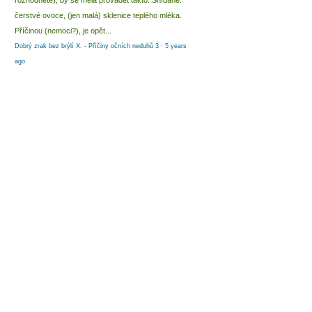
rozhodnete), by se měla provádět takto: Snídaně:
čerstvé ovoce, (jen malá) sklenice teplého mléka.
Příčinou (nemoci?), je opět...
Dobrý zrak bez brýlí X. - Příčiny očních neduhů 3
·
5 years
ago