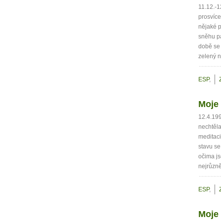
11.12.-1
prosvíce
nějaké p
sněhu pa
době se 
zelený n
ESP
,
Moje
12.4.199
nechtěla
meditaci
stavu se
očima js
nejrůzně
ESP
,
Moje