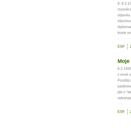
8.-9.3.1
rozsvěco
objevila
všechno
stylizov
koule sv
ESP
,
Moje 
6.3.1995
v nové v
Později 
pastovou
jde o "s
vytvaruj
ESP
,