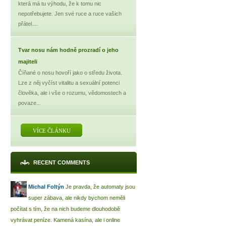
která má tu výhodu, že k tomu nic
nepotřebujete. Jen své ruce a ruce vašich
přátel....
Tvar nosu nám hodně prozradí o jeho
majiteli
Číňané o nosu hovoří jako o středu života.
Lze z něj vyčíst vitalitu a sexuální potenci
člověka, ale i vše o rozumu, vědomostech a
povaze...
VÍCE ČLÁNKU
RECENT COMMENTS
Michal Foltýn
Je pravda, že automaty jsou
super zábava, ale nikdy bychom neměli
počítat s tím, že na nich budeme dlouhodobě
vyhrávat peníze. Kamená kasína, ale i online