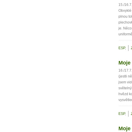
15./16.7
Obvyklé 
plnou to
plechovk
je. Něco
uniformě
ESP
,
Moje 
16./17.7
(jestli 
jsem vi
světelný
hvězd kd
vysvětle
ESP
,
Moje