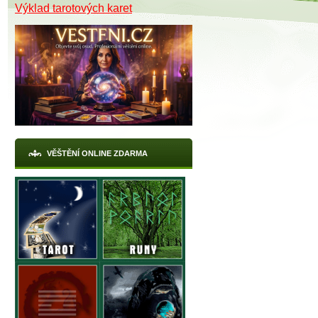
Výklad tarotových karet
VĚŠTĚNÍ ONLINE ZDARMA