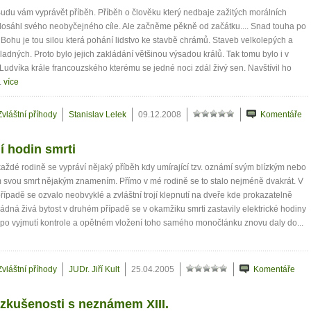
Budu vám vyprávět příběh. Příběh o člověku který nedbaje zažitých morálních
osáhl svého neobyčejného cíle. Ale začněme pěkně od začátku.... Snad touha po
i Bohu je tou silou která pohání lidstvo ke stavbě chrámů. Staveb velkolepých a
ladných. Proto bylo jejich zakládání většinou výsadou králů. Tak tomu bylo i v
Ludvíka krále francouzského kterému se jedné noci zdál živý sen. Navštívil ho
.
více
Zvláštní příhody
Stanislav Lelek
09.12.2008
Komentáře
í hodin smrti
aždé rodině se vypráví nějaký příběh kdy umírající tzv. oznámí svým blízkým nebo
 svou smrt nějakým znamením. Přímo v mé rodině se to stalo nejméně dvakrát. V
řípadě se ozvalo neobvyklé a zvláštní trojí klepnutí na dveře kde prokazatelně
ádná živá bytost v druhém případě se v okamžiku smrti zastavily elektrické hodiny
 po vyjmutí kontrole a opětném vložení toho samého monočlánku znovu daly do...
Zvláštní příhody
JUDr. Jiří Kult
25.04.2005
Komentáře
zkušenosti s neznámem XIII.