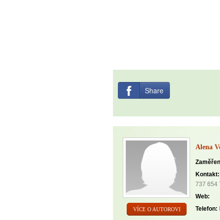
Share
Alena V
Zaměřen
Kontakt:
737 654
Web:
Telefon:
VÍCE O AUTOROVI