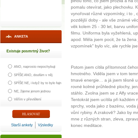
plnou toho, co jsem prožila a na c
pomalu otevírat, jako plechovku. 
vynořovat různé vzpomínky, i to , 
pozdější doby - ale vše známé věc
věk kolem 25 - 30 let, barvu unifo
filmu. Uniforma byla vyžehlená, u
ANKETA
apod. Měla jsem pocit, že ta žena
vzpomínek" bylo víc, ale rychle j
Existuje posmrtný život?
Potom jsem cítila přítomnost čeh
ANO, naprosto nepochybuji
hmotného. Viděla jsem v tom temné
SPÍŠE ANO, doufám v něj
tmavé energie… a já jsem těsně u 
SPÍŠE NE, i když by to bylo fajn
rovné kolmé průhledné plochy, jen
NE, žijeme jenom jednou
stáhlo. Zvolna jsem se z Alfy vrace
Tentokrát jsem ucítila při každém
Věřím v převtělení
sprchy, voda jako z bazénu, voda 
vůní rybiny. A zrakově? Jako by mn
mne z různých stran, zleva, zprava,
Starší ankety
Výsledky
konec meditace.