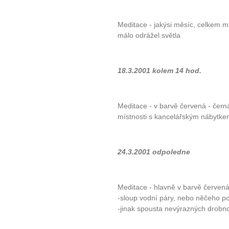
Meditace - jakýsi měsíc, celkem má
málo odrážel světla
18.3.2001 kolem 14 hod.
Meditace - v barvě červená - černá
místnosti s kancelářským nábytk
24.3.2001 odpoledne
Meditace - hlavně v barvě červená
-sloup vodní páry, nebo něčeho 
-jinak spousta nevýrazných drobno