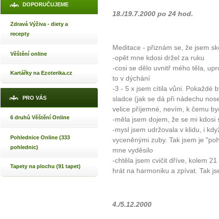
DOPORUČUJEME
18./19.7.2000 po 24 hod.
Zdravá Výživa - diety a
recepty
Meditace - přiznám se, že jsem s
Věštění online
-opět mne kdosi držel za ruku
-cosi se dělo uvnitř mého těla, upr
Kartářky na Ezoterika.cz
to v dýchání
-3 - 5 x jsem cítila vůni. Pokaždé 
PRO VÁS
sladce (jak se dá při nádechu nos
velice příjemné, nevím, k čemu by
6 druhů Věštění Online
-měla jsem dojem, že se mi kdos
-mysl jsem udržovala v klidu, i kdy
Pohlednice Online (333
vyceněnými zuby. Tak jsem je "poh
pohlednic)
mne vyděsilo
-chtěla jsem cvičit dříve, kolem 
Tapety na plochu (91 tapet)
hrát na harmoniku a zpívat. Tak js
4./5.12.2000