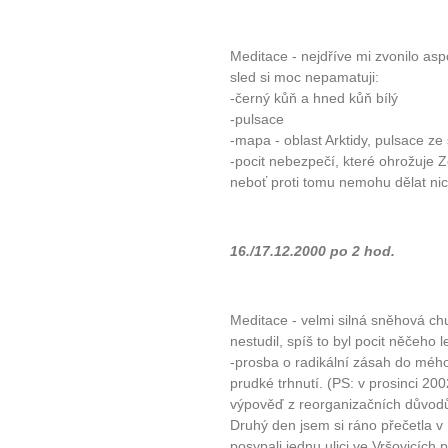
Meditace - nejdříve mi zvonilo as
sled si moc nepamatuji:
-černý kůň a hned kůň bílý
-pulsace
-mapa - oblast Arktidy, pulsace z
-pocit nebezpečí, které ohrožuje Z
neboť proti tomu nemohu dělat nic,
16./17.12.2000 po 2 hod.
Meditace - velmi silná sněhová chum
nestudil, spíš to byl pocit něčeho 
-prosba o radikální zásah do mého 
prudké trhnutí. (PS: v prosinci 20
výpověď z reorganizačních důvodů
Druhý den jsem si ráno přečetla v B
posypali jednu ulici ve Vršovicích