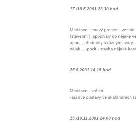
17./18.5.2001 23,30 hod
10 tipů p
Meditace - tmavý prostor - vesmír 
(stavební ), spojovaly do nějaké ve
plnohodn
apod. , předměty s různými tvary -
nějak… -pocit - stavba nějaké ko
... všechny
25.8.2001 14,15 hod.
Máte pocit, že jste unaveni hn
Ne
Meditace - krátká
Jak mít více energie každ
-asi dvě postavy ve skafandrech (a
Jak vnést do života rovno
Jak být šťastnější
15./16.11.2001 24,00 hod