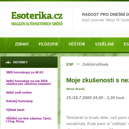
Možnosti výběru
RADOST PRO DNEŠNÍ 
Když vyslovíte "Miluji Tě" buď
ZDRAVÍ
FILOZOFIE
VĚŠTENÍ
VZDĚLÁNÍ
ES
Jste zde
NOVINKY
>>
ESP
Zvláštní příhody
SMS horoskopy za 46 Kč
Moje zkušenosti s ne
Velký horoskop na rok 2024
zdarma pro všechna znamení
Alena Veselá
Velký snář online
15./16.7.2000 24,00 - 1,30 hod.
Keltský horoskop
Výklad karet
Tentokrát to trvalo déle, než jse
Věštění on-line zdarma: Tarot,
I-ťing, Runy
nezabíraly. A tak jsem si "udělala"