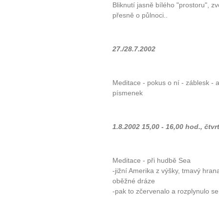
Bliknutí jasně bílého "prostoru", z
přesně o půlnoci..
27./28.7.2002
Meditace - pokus o ní - záblesk - a
písmenek
1.8.2002 15,00 - 16,00 hod., čtvr
Meditace - při hudbě Sea
-jižní Amerika z výšky, tmavý hrana
oběžné dráze
-pak to zčervenalo a rozplynulo s