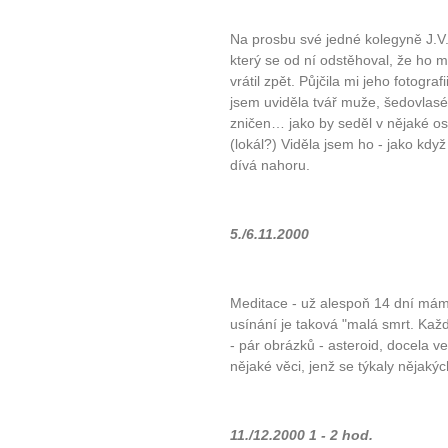
Na prosbu své jedné kolegyně J.V.
který se od ní odstěhoval, že ho má
vrátil zpět. Půjčila mi jeho fotograf
jsem uviděla tvář muže, šedovlasé
zničen… jako by seděl v nějaké osvě
(lokál?) Viděla jsem ho - jako kdy
dívá nahoru.
5./6.11.2000
Meditace - už alespoň 14 dní mám v
usínání je taková "malá smrt. Kaž
- pár obrázků - asteroid, docela ve
nějaké věci, jenž se týkaly nějaký
11./12.2000 1 - 2 hod.