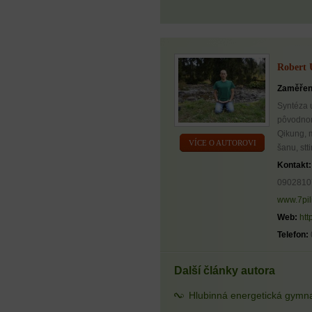
Robert 
Zaměřen
Syntéza 
pôvodnom
Qikung, 
VÍCE O AUTOROVI
šanu, st
Kontakt:
0902810
www.7pil
Web:
htt
Telefon:
Další články autora
Hlubinná energetická gymn