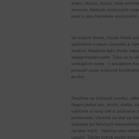
zraku, sluchu, čuchu, naše emóci
smerom. Nebude vnútorných rozpor
pocit a stav harmónie vnútorného 
Vo svojom živote, človek hľadá súl
spôsobom v stave uzavretia a iným
znakom hľadania tejto zhody záp
sebapresadzovanie. Týka sa to vše
vonkajšom svete - v sociálnom Ko
presadiť svoje vnútorné konštrukci
po línii.
Snažíme sa získavať zvonku, obk
Najprv jednu vec, druhú, ďalšiu, 
vytýčime si nový cieľ a začíname
postavenie, chceme sa stať sa nie
stúpanie po fiktívnych hierarchick
na úkor iných . Hybnou silou akti
uznaní. Takýto pohyb medzi bodmi