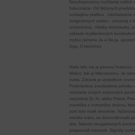
Neschopnosťou rozlíšenia našich 
halucinácie. Od fiktívnych predstá
vonkajšou realitou , odchádzania z
imaginárnych svetov - snívania v
schizofréniu. Všetky domnienky, p
základe myšlienkových konštrukcií,
mylnú zámenu Ja a Ne-ja, upozorň
jóga, či taoizmus.
Naše telo nie je pevnou hranicou. 
Makro, tak aj Mikrokozmu. Je odr
sveta. Zdravie je výsledkom rovn
Podmienkou zosúladenia pohybu ob
vnímania svojich vnútorných poch
nazývaná Qi, Ki, alebo Prána. Pre
mamička s roztomilou dcérou, kto
som toto malé stvorenie. Vyžarova
mimike tváre, sa demonštrovalo pr
tela. Nebolo nevyjadrených pocito
prejavovali navonok. Signály vonka