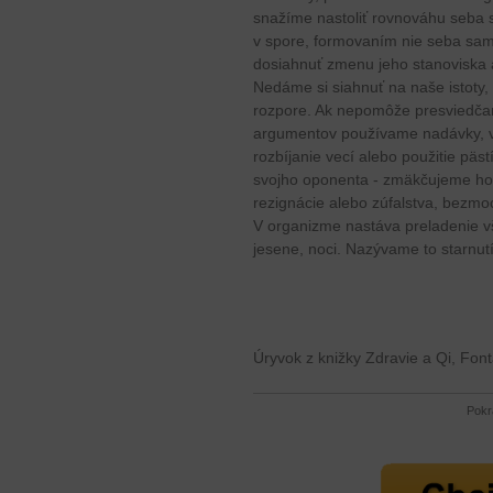
snažíme nastoliť rovnováhu seba s
v spore, formovaním nie seba sam
dosiahnuť zmenu jeho stanoviska a
Nedáme si siahnuť na naše istoty, 
rozpore. Ak nepomôže presviedčan
argumentov používame nadávky, v
rozbíjanie vecí alebo použitie pä
svojho oponenta - zmäkčujeme ho.
rezignácie alebo zúfalstva, bezmo
V organizme nastáva preladenie vš
jesene, noci. Nazývame to starnut
Úryvok z knižky Zdravie a Qi, Fo
Pokr