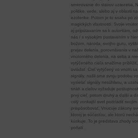
smerovanie do stavov uzavretia. Ne
politike, vede, alebo aj v oblasti 
ezoterike. Potom je to snaha po z
magických vlastností. Svoje vnúto
aj pripútavaním sa k autoritám, o
nás / s vysokým postavením v hie
božom, národa, svojho guru, vyšších
prejav delenia, porovnávania v na
vnútorného delenia, na seba a ni
vytýčeného cieľa snažíme priblížiť,
ovládať. Cieľ vytýčený vo vnútri s
signály, našli sme svoju podobu v
vysielať signály nesúhlasu, a uzat
snáh a cieľov vyžaduje postupnos
prvý cieľ, potom druhý a ďalší a ď
celý vonkajší svet podriadiť svoji
prispôsobovať. Vnucuje zákony svoj
ktorej je súčasťou, ale ktorú nech
kúskuje. To je predstava zhody v
poňatí.