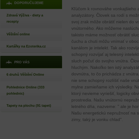
DOPORUČUJEME
Kľúčom k rovnováhe vonkajšieho 
analyzátory. Človek sa rodí s mož
Zdravá Výživa - diety a
svoj zrak môže obrátiť nielen do v
recepty
vnútorného. Ako môžeme naslúcha
Věštění online
takisto máme možnosť obrátiť slu
čuchu a chuti môžu vnímať v oboc
Kartářky na Ezoterika.cz
kanálom je intelekt. Tak ako rozví
schopný rozvíjať aj telesný intelek
sluch počuť do svojho vnútra. Člo
PRO VÁS
hluchým. Nakoľko ten istý analyzá
dovnútra, to čo prichádza z vnútra
6 druhů Věštění Online
nie sme schopný rozlíšiť naše vn
mylne zamieňame ich výsledky. Na
Pohlednice Online (333
ktorý nevieme vyriešiť, logicky ob
pohlednic)
prostredia. Našu vnútornú nepružn
Tapety na plochu (91 tapet)
letného dňa, nazveme: " ale je hor
Našu energetickú nepružnosť na s
zimy, taký je vonku chlad".