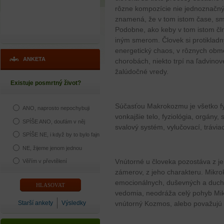
rôzne kompozície nie jednoznačnýc
znamená, že v tom istom čase, sme
Podobne, ako keby v tom istom čln
iným smerom. Človek si protikladn
energetický chaos, v rôznych obme
ANKETA
chorobách, niekto trpí na ľadvino
žalúdočné vredy.
Existuje posmrtný život?
Súčasťou Makrokozmu je všetko fyz
ANO, naprosto nepochybuji
vonkajšie telo, fyziológia, orgány
SPÍŠE ANO, doufám v něj
svalový systém, vylučovací, tráviac
SPÍŠE NE, i když by to bylo fajn
NE, žijeme jenom jednou
Vnútorné u človeka pozostáva z je
Věřím v převtělení
zámerov, z jeho charakteru. Mikr
emocionálnych, duševných a duch
vedomia, neodráža celý pohyb Mik
Starší ankety
Výsledky
vnútorný Kozmos, alebo považujú 