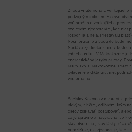
Zhoda vnútorného a vonkajšieho v 
podvojným delením. V stave otvor
vnútorného a vonkajšieho prostre
ozajstným zjednotením, kde niet p
rozpor, ja a neja. Prestávajú plati
Nesmerujeme z bodu do bodu, neh
Nastáva zjednotenie nie v bodoch, 
jedného celku. V Makrokozme je t
energetického jazyka prírody. Ro
Mikro ako aj Makrokozme. Preto nie
ovládanie a diktatúru, niet podri
vnútornému.
Sociálny Kozmos v otvorení je pri
niekým, niečím, odlišným, iným 
cieľov získavať, postupovať, aleb
čo je správne a nesprávne, čo ktor
stav otvorenia , stav lásky, rúca vš
nerozlišuje, ale zjednocuje, kde ni