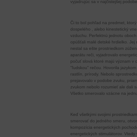
vyjadrujúc sa v najčistejšej podob
Či to bol pohľad na predmet, ktorý
dospelého , alebo kinestetický vne
vzduchu. Perfektnú jednotu oboch p
opúšťali malé detské hrdielko. Jej
nestal sa ešte prostriedkom zúže
aparátu reči, vyjadrovalo energe
počuť slová ktoré majú význam v 
"ľudskou" rečou. Hovorila jazykom en
rastlín, prírody. Nebolo sprostred
prejavovalo v podobe zvuku, pri
zvukom nebolo rozumieť ale dali sa -
Všetko smerovalo vzácne na jednu 
Keď všetkými svojimi prostriedka
smerovať do jedného smeru, otvore
kompozícia energetických pochod
energetických stimulátorov. Vtedy