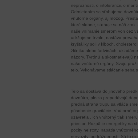
nepružnosti, o intolerancii, o man
Odmietaním sa sťahujeme dovnútra,
vnútorné orgány, aj mozog. Prestá
ktoré slabne, sťahuje sa náš zrak 
naše vnímanie smerom von cez vše
udržujeme trvalo, nastáva prevah
kryštáliky soli v kĺboch, cholester
žlčníku alebo ľadvinách, ukladáme
názory. Tvrdnú a skostnatievajú na
naše vnútorné orgány. Svoju pružn
telo. Vykonávame stláčanie seba
Telo sa dostáva do jinového predk
dovnútra, plecia prepadávajú dopr
predná strana trupu sa vtláča smer
pôsobenie gravitácie. Vnútorné or
uzavretia , ich vnútorný tlak smeru
priestor. Rozpätie energetiky na 
pocity neistoty, napätia vnútornéh
nervozity, podráždenosti. Sú to sig