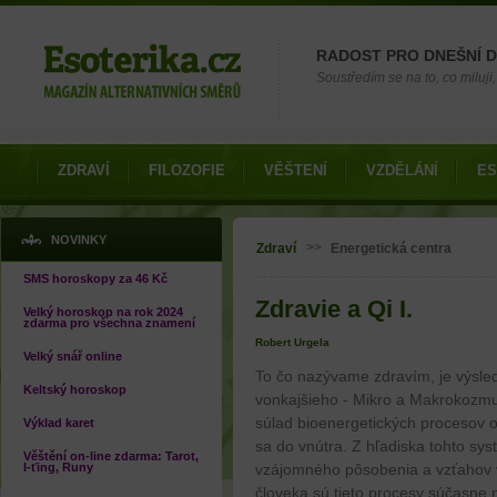
Možnosti výběru
RADOST PRO DNEŠNÍ 
Soustředím se na to, co miluji, 
ZDRAVÍ
FILOZOFIE
VĚŠTENÍ
VZDĚLÁNÍ
ES
Jste zde
NOVINKY
>>
Zdraví
Energetická centra
SMS horoskopy za 46 Kč
Zdravie a Qi I.
Velký horoskop na rok 2024
zdarma pro všechna znamení
Robert Urgela
Velký snář online
To čo nazývame zdravím, je výsle
Keltský horoskop
vonkajšieho - Mikro a Makrokozmu,
súlad bioenergetických procesov 
Výklad karet
sa do vnútra. Z hľadiska tohto sy
Věštění on-line zdarma: Tarot,
I-ťing, Runy
vzájomného pôsobenia a vzťahov 
človeka sú tieto procesy súčasne 