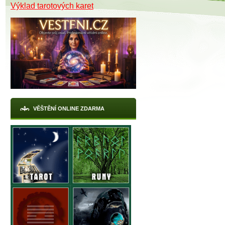
Výklad tarotových karet
VĚŠTĚNÍ ONLINE ZDARMA