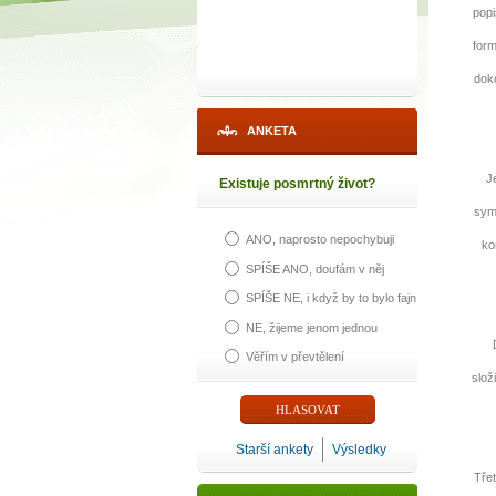
popi
form
doko
ANKETA
Je p
Existuje posmrtný život?
sym
ANO, naprosto nepochybuji
ko
SPÍŠE ANO, doufám v něj
SPÍŠE NE, i když by to bylo fajn
NE, žijeme jenom jednou
Dr
Věřím v převtělení
slož
Starší ankety
Výsledky
Třetí 