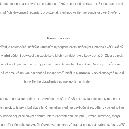
ůznou skladbou archetypů lze dosáhnout různých pohledů na realitu, jež jsou také platné.
umožňuje dokonalejší poznání, protože tak vyniknou vzájemné souvislosti ve Stvoření.
Hierarchie světů
oření je nekonečně složitým virtuálním hyperprostorem složeným z mnoha světů. Každý
 vnitřní vědomí obyvatel a pracuje jako jejich karmický výcvikový trenažér. Život se tedy
á dokonalé počítačové hře, jejíž tvůrcem je Absolutno, Bůh Sám. On je jejím Tvůrcem a
0 tipů pro zdravý a
ně Vše ve Všem. Má nekonečně mnoho tváří, nižší je hierarchicky stvořeno vyšším, což
je myšlenka obsažená v novoplatonismu i jinde.
lnohodnotný život
ovní cesta jde směrem ke Stvořiteli, musí projít všemi mezistupni mezi Ním a námi.
... všechny tipy zdarma.
e intuicí, to je první božská síla. Channeling využívá osvědčené rozdělení, kde jednotlivé
ty odpovídají příslušným čakrám, které charakterizují stupně (úrovně, dimenze, sféry)
it, že jste unaveni hned jak ráno vstanete?
Nemusí to tak být - ZJISTĚTE ZDARMA!
ence. Příslušná těla se vytvářejí využíváním dimenzí, každá odpovídá svému světu. Vyšší