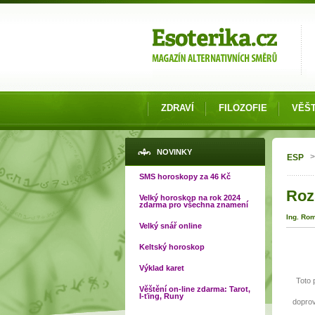
Možnosti výběru
ZDRAVÍ
FILOZOFIE
VĚŠT
Jste
NOVINKY
>
ESP
SMS horoskopy za 46 Kč
Roz
Velký horoskop na rok 2024
zdarma pro všechna znamení
Ing. Ro
Velký snář online
Keltský horoskop
Výklad karet
Toto 
Věštění on-line zdarma: Tarot,
I-ťing, Runy
doprov