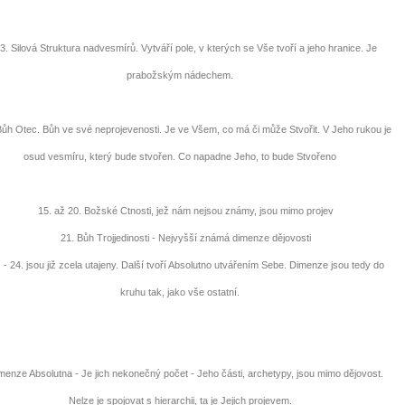
 Silová Struktura nadvesmírů. Vytváří pole, v kterých se Vše tvoří a jeho hranice. Je
prabožským nádechem.
h Otec. Bůh ve své neprojevenosti. Je ve Všem, co má či může Stvořit. V Jeho rukou je
osud vesmíru, který bude stvořen. Co napadne Jeho, to bude Stvořeno
15. až 20. Božské Ctnosti, jež nám nejsou známy, jsou mimo projev
21. Bůh Trojjedinosti - Nejvyšší známá dimenze dějovosti
 24. jsou již zcela utajeny. Další tvoří Absolutno utvářením Sebe. Dimenze jsou tedy do
kruhu tak, jako vše ostatní.
nze Absolutna - Je jich nekonečný počet - Jeho části, archetypy, jsou mimo dějovost.
Nelze je spojovat s hierarchii, ta je Jejich projevem.