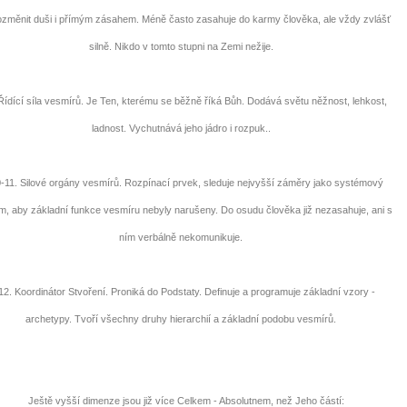
změnit duši i přímým zásahem. Méně často zasahuje do karmy člověka, ale vždy zvlášť
silně. Nikdo v tomto stupni na Zemi nežije.
dící síla vesmírů. Je Ten, kterému se běžně říká Bůh. Dodává světu něžnost, lehkost,
ladnost. Vychutnává jeho jádro i rozpuk..
1. Silové orgány vesmírů. Rozpínací prvek, sleduje nejvyšší záměry jako systémový
m, aby základní funkce vesmíru nebyly narušeny. Do osudu člověka již nezasahuje, ani s
ním verbálně nekomunikuje.
. Koordinátor Stvoření. Proniká do Podstaty. Definuje a programuje základní vzory -
archetypy. Tvoří všechny druhy hierarchií a základní podobu vesmírů.
Ještě vyšší dimenze jsou již více Celkem - Absolutnem, než Jeho částí: