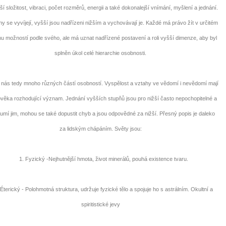
í složitost, vibraci, počet rozměrů, energii a také dokonalejší vnímání, myšlení a jednání.
mít více energie každý den
y se vyvíjejí, vyšší jsou nadřízeni nižším a vychovávají je. Každé má právo žít v určitém
vnést do života rovnováhu
u možností podle svého, ale má uznat nadřízené postavení a roli vyšší dimenze, aby byl
být šťastnější
splněn úkol celé hierarchie osobnosti.
ás tedy mnoho různých částí osobností. Vyspělost a vztahy ve vědomí i nevědomí mají
Nenávidíme spam stejně jako vy
ověka rozhodující význam. Jednání vyšších stupňů jsou pro nižší často nepochopitelné a
umí jim, mohou se také dopustit chyb a jsou odpovědné za nižší. Přesný popis je daleko
za lidským chápáním. Světy jsou:
1. Fyzický -Nejhutnější hmota, život minerálů, pouhá existence tvaru.
terický - Polohmotná struktura, udržuje fyzické tělo a spojuje ho s astrálním. Okultní a
spiritistické jevy