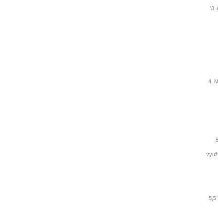
3. As
4. Men
5. 
využí
5,5 V