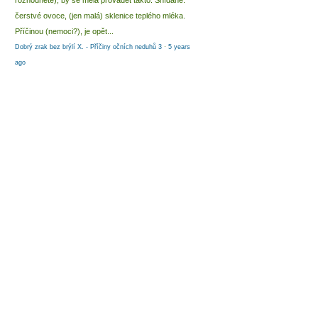
rozhodnete), by se měla provádět takto: Snídaně:
čerstvé ovoce, (jen malá) sklenice teplého mléka.
Příčinou (nemoci?), je opět...
Dobrý zrak bez brýlí X. - Příčiny očních neduhů 3
·
5 years
ago