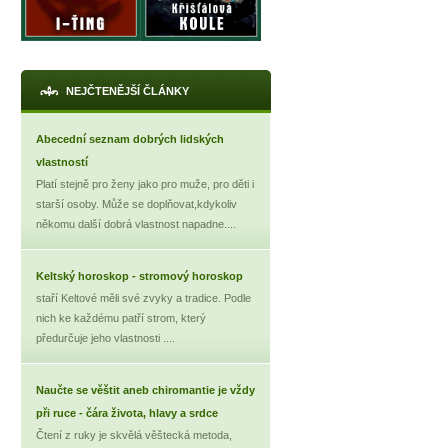
NEJČTENĚJŠÍ ČLÁNKY
Abecední seznam dobrých lidských
vlastností
Platí stejně pro ženy jako pro muže, pro děti i
starší osoby. Může se doplňovat,kdykoliv
někomu další dobrá vlastnost napadne....
X
Keltský horoskop - stromový horoskop
staří Keltové měli své zvyky a tradice. Podle
nich ke každému patří strom, který
předurčuje jeho vlastnosti ....
Naučte se věštit aneb chiromantie je vždy
při ruce - čára života, hlavy a srdce
Čtení z ruky je skvělá věštecká metoda,