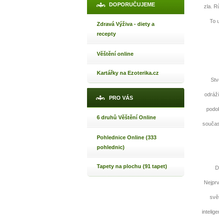
DOPORUČUJEME
zla. R
To 
Zdravá Výživa - diety a
recepty
Věštění online
Kartářky na Ezoterika.cz
Stv
odráží
PRO VÁS
podob
6 druhů Věštění Online
1
součas
Pohlednice Online (333
pohlednic)
p
Tapety na plochu (91 tapet)
Duch
Nejprv
svě
Máte poc
intelig