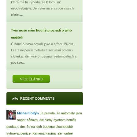
která má tu výhodu, že k tomu nic
nepotřebujete. Jen své ruce a ruce vašich
přátel....
Tvar nosu nám hodně prozradí o jeho
majiteli
Číňané o nosu hovoří jako o středu života.
Lze z něj vyčíst vitalitu a sexuální potenci
člověka, ale i vše o rozumu, vědomostech a
povaze...
VÍCE ČLÁNKU
RECENT COMMENTS
Michal Foltýn
Je pravda, že automaty jsou
super zábava, ale nikdy bychom neměli
počítat s tím, že na nich budeme dlouhodobě
vyhrávat peníze. Kamená kasína, ale i online