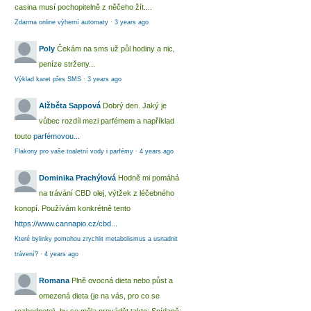
casina musí pochopitelně z něčeho žít....
Zdarma online výherní automaty
·
3 years ago
Poly
Čekám na sms už půl hodiny a nic,
peníze strženy...
Výklad karet přes SMS
·
3 years ago
Alžběta Sappová
Dobrý den. Jaký je
vůbec rozdíl mezi parfémem a například
touto
parfémovou...
Flakony pro vaše toaletní vody i parfémy
·
4 years ago
Dominika Prachýlová
Hodně mi pomáhá
na trávání CBD olej, výtžek z léčebného
konopí. Používám konkrétně tento
https://www.cannapio.cz/cbd...
Které bylinky pomohou zrychlit metabolismus a usnadnit
trávení?
·
4 years ago
Romana
Plně ovocná dieta nebo půst a
omezená dieta (je na vás, pro co se