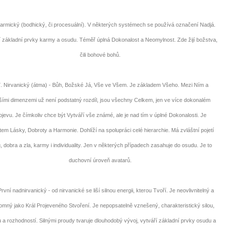
rmický (bodhický, či procesuální). V některých systémech se používá označení Nadjá.
í základní prvky karmy a osudu. Téměř úplná Dokonalost a Neomylnost. Zde žijí božstva,
čili bohové bohů.
Nirvanický (átma) - Bůh, Božské Já, Vše ve Všem. Je základem Všeho. Mezi Ním a
ími dimenzemi už není podstatný rozdíl, jsou všechny Celkem, jen ve více dokonalém
ojevu. Je čímkoliv chce být Vytváří vše známé, ale je nad tím v úplné Dokonalosti. Je
utem Lásky, Dobroty a Harmonie. Dohlíží na spolupráci celé hierarchie. Má zvláštní pojetí
, dobra a zla, karmy i individuality. Jen v některých případech zasahuje do osudu. Je to
duchovní úroveň avatarů.
vní nadnirvanický - od nirvanické se liší silnou energii, kterou Tvoří. Je neovlivnitelný a
omný jako Král Projeveného Stvoření. Je nepopsatelně vznešený, charakteristický silou,
ou a rozhodností. Silnými proudy tvaruje dlouhodobý vývoj, vytváří základní prvky osudu a