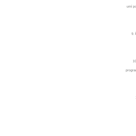
umí po
9. Ří
10-1
progra
12