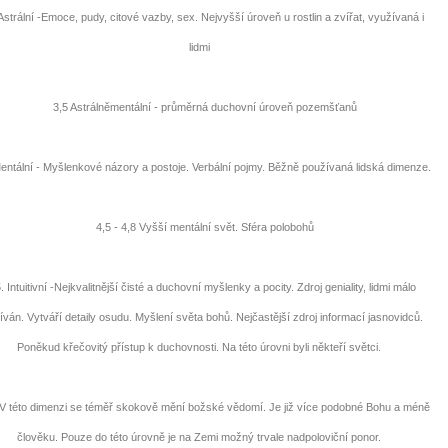
trální -Emoce, pudy, citové vazby, sex. Nejvyšší úroveň u rostlin a zvířat, využívaná i
lidmi
3,5 Astrálněmentální - průměrná duchovní úroveň pozemšťanů
tální - Myšlenkové názory a postoje. Verbální pojmy. Běžně používaná lidská dimenze.
4,5 - 4,8 Vyšší mentální svět. Sféra polobohů
Intuitivní -Nejkvalitnější čisté a duchovní myšlenky a pocity. Zdroj geniality, lidmi málo
ván. Vytváří detaily osudu. Myšlení světa bohů. Nejčastější zdroj informací jasnovidců.
Poněkud křečovitý přístup k duchovnosti. Na této úrovni byli někteří světci.
 této dimenzi se téměř skokově mění božské vědomí. Je již více podobné Bohu a méně
člověku. Pouze do této úrovně je na Zemi možný trvale nadpoloviční ponor.