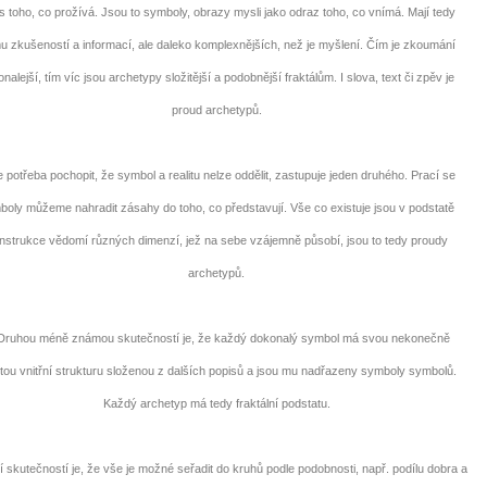
s toho, co prožívá. Jsou to symboly, obrazy mysli jako odraz toho, co vnímá. Mají tedy
u zkušeností a informací, ale daleko komplexnějších, než je myšlení. Čím je zkoumání
nalejší, tím víc jsou archetypy složitější a podobnější fraktálům. I slova, text či zpěv je
proud archetypů.
otřeba pochopit, že symbol a realitu nelze oddělit, zastupuje jeden druhého. Prací se
boly můžeme nahradit zásahy do toho, co představují. Vše co existuje jsou v podstatě
nstrukce vědomí různých dimenzí, jež na sebe vzájemně působí, jsou to tedy proudy
archetypů.
uhou méně známou skutečností je, že každý dokonalý symbol má svou nekonečně
itou vnitřní strukturu složenou z dalších popisů a jsou mu nadřazeny symboly symbolů.
Každý archetyp má tedy fraktální podstatu.
skutečností je, že vše je možné seřadit do kruhů podle podobnosti, např. podílu dobra a