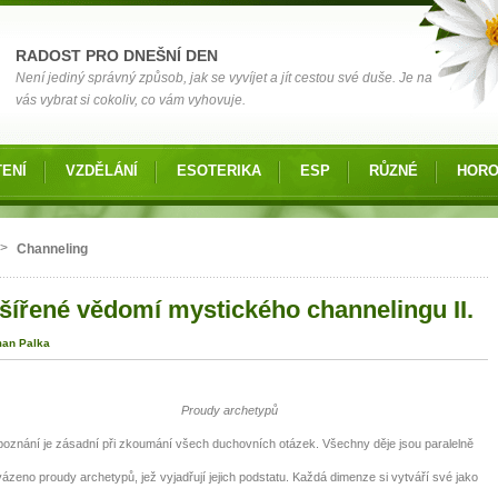
RADOST PRO DNEŠNÍ DEN
Není jediný správný způsob, jak se vyvíjet a jít cestou své duše. Je na
vás vybrat si cokoliv, co vám vyhovuje.
ENÍ
VZDĚLÁNÍ
ESOTERIKA
ESP
RŮZNÉ
HOR
 zde
>
Channeling
šířené vědomí mystického channelingu II.
man Palka
Proudy archetypů
poznání je zásadní při zkoumání všech duchovních otázek. Všechny děje jsou paralelně
ázeno proudy archetypů, jež vyjadřují jejich podstatu. Každá dimenze si vytváří své jako