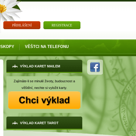
PŘIHLÁŠENÍ
REGISTRACE
OSKOPY
VĚŠTCI NA TELEFONU
VÝKLAD KARET MAILEM
Zajímáte-li se minulé životy, budoucnost a
věštění, nechte si vyložit karty.
VÝKLAD KARET TAROT