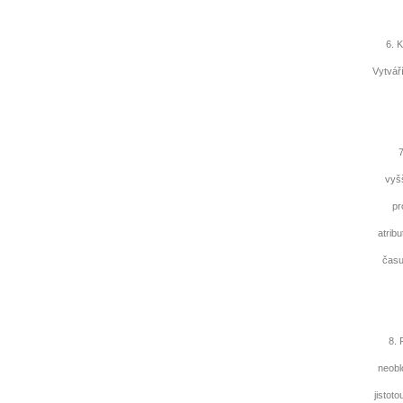
6. Ka
Vytvář
7. 
vyšš
pr
atrib
času
8. Pr
neobl
jistot