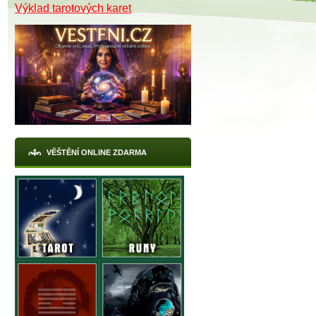
Výklad tarotových karet
VĚŠTĚNÍ ONLINE ZDARMA