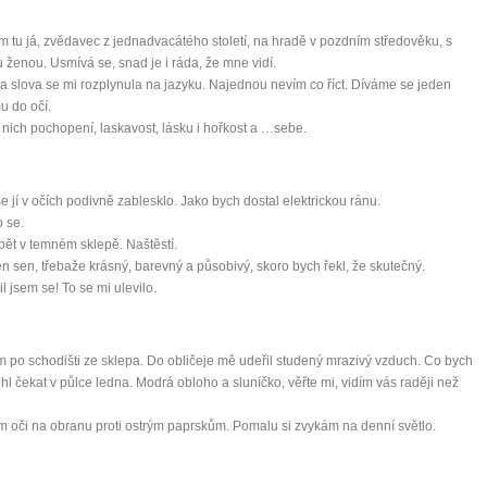
m tu já, zvědavec z jednadvacátého století, na hradě v pozdním středověku, s
 ženou. Usmívá se, snad je i ráda, že mne vidí.
 slova se mi rozplynula na jazyku. Najednou nevím co říct. Díváme se jeden
u do očí.
 nich pochopení, laskavost, lásku i hořkost a …sebe.
e jí v očích podivně zablesklo. Jako bych dostal elektrickou ránu.
 se.
0 tipů pro zdravý a
ět v temném sklepě. Naštěstí.
jen sen, třebaže krásný, barevný a působivý, skoro bych řekl, že skutečný.
lnohodnotný život
il jsem se! To se mi ulevilo.
... všechny tipy zdarma.
 po schodišti ze sklepa. Do obličeje mě udeřil studený mrazivý vzduch. Co bych
hl čekat v půlce ledna. Modrá obloho a sluníčko, věřte mi, vidím vás raději než
it, že jste unaveni hned jak ráno vstanete?
Nemusí to tak být - ZJISTĚTE ZDARMA!
 oči na obranu proti ostrým paprskům. Pomalu si zvykám na denní světlo.
mít více energie každý den