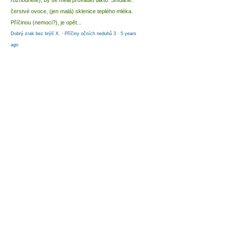
rozhodnete), by se měla provádět takto: Snídaně:
čerstvé ovoce, (jen malá) sklenice teplého mléka.
Příčinou (nemoci?), je opět...
Dobrý zrak bez brýlí X. - Příčiny očních neduhů 3
·
5 years
ago