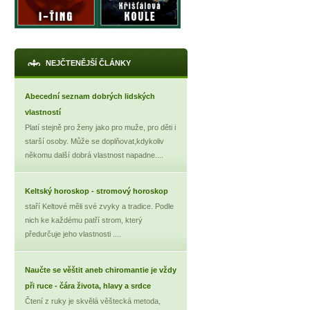
NEJČTENĚJŠÍ ČLÁNKY
Abecední seznam dobrých lidských
vlastností
X
Platí stejně pro ženy jako pro muže, pro děti i
starší osoby. Může se doplňovat,kdykoliv
někomu další dobrá vlastnost napadne....
Keltský horoskop - stromový horoskop
staří Keltové měli své zvyky a tradice. Podle
nich ke každému patří strom, který
předurčuje jeho vlastnosti ....
Naučte se věštit aneb chiromantie je vždy
při ruce - čára života, hlavy a srdce
Čtení z ruky je skvělá věštecká metoda,