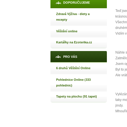
DOPORUČUJEME
Teď jse
Zdravá Výživa - diety a
krásnou
recepty
Všechna
druhém
Věštění online
Vidím v
Kartářky na Ezoterika.cz
Náhle s
PRO VÁS
Zatmělo
1
Jsem op
6 druhů Věštění Online
Byl to 
p
Ale vrát
Pohlednice Online (333
pohlednic)
Vylézám
Tapety na plochu (91 tapet)
taky mo
Máte poc
jindy.
Mhouřím
Jak 