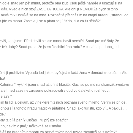
m dole snad jen pět minut, protože oba kluci jsou ještě nahoře a ukazují si na
vnést do života rovnováhu
 dáli. A vedle nich stojí ZASE TA HOLKA. Ale oni ji NEVIDÍ! Že bych si toho
být šťastnější
 nevšiml? Usmívá se na mne. Rozpačitě přecházím na krajní hradbu, stranou od
na jde za mnou. Zastavuji se a ptám se jí: "Kdo jsi a co tu děláš?"
Nenávidíme spam stejně jako vy
y víš, kdo jsem. Před chvílí ses se mnou bavit nechtěl. Snad pro mé šaty, že
z tvé doby? Snad proto, že jsem šlechtického rodu? A co tahle podoba, je ti
 si ji prohlížím. Vypadá teď jako obyčejná mladá žena v domácím oblečení. Ale
ba!
 Kateřina!", vykřikl jsem snad až příliš hlasitě. Kluci se po mě na okamžik zvědavě
, ale hned zase nevzrušeně pokračovali v obdivu dalekého rozhledu.
děláš?!"
ím tu lidi a čekám, až v některém z nich poznám svého milého. Věřím že přijde,
ednou síla tohoto hradu magicky přitáhne. Snad jako turistu, kdo ví... A pak už …
de."
tedy ta bílá paní? Občas ji tu prý lze spatřit."
no, nevím o jiné," laškovně se usmála.
děláš na hradním praporu za bezvětrných nocí uzly a zjevuješ se s vytím?"