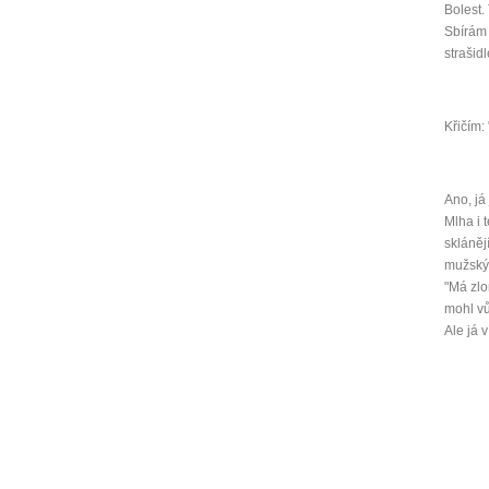
Bolest.
Sbírám 
strašid
Křičím: 
Ano, já
Mlha i 
skláněj
mužský 
"Má zlo
mohl vů
Ale já 