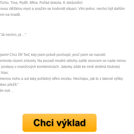
 Ticho. Tma. Rytíři. Mlha. Pořád dokola. K zbláznění.
svou ztěžklou mysl a snažím se hodnotit situaci. Vím jedno: nechci být dalším
lem na hradě.
"Já nechci, já ..."
 jsem! Chci žít! Teď, kdy jsem právě pochopil, proč jsem se narodil.
temnota rázem zmizely. Na pozadí modré oblohy zalité sluncem se nade mnou
í postavy v oranžových kombinézách. Jakoby zdáli ke mně doléhá hluboký
hlas:
menou nohu a asi taky pořádný otřes mozku. Nechápu, jak to z takové výšky
bec přežít."
vím své…