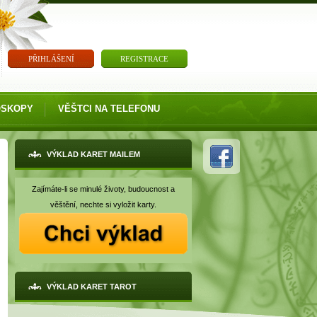
PŘIHLÁŠENÍ
REGISTRACE
OSKOPY
VĚŠTCI NA TELEFONU
VÝKLAD KARET MAILEM
Zajímáte-li se minulé životy, budoucnost a
věštění, nechte si vyložit karty.
VÝKLAD KARET TAROT