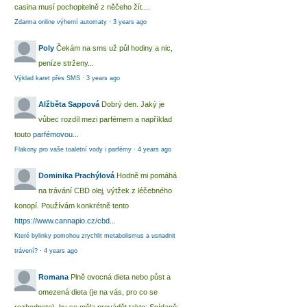
casina musí pochopitelně z něčeho žít....
Zdarma online výherní automaty
·
3 years ago
Poly
Čekám na sms už půl hodiny a nic,
peníze strženy...
Výklad karet přes SMS
·
3 years ago
Alžběta Sappová
Dobrý den. Jaký je
vůbec rozdíl mezi parfémem a například
touto
parfémovou...
Flakony pro vaše toaletní vody i parfémy
·
4 years ago
Dominika Prachýlová
Hodně mi pomáhá
na trávání CBD olej, výtžek z léčebného
konopí. Používám konkrétně tento
https://www.cannapio.cz/cbd...
Které bylinky pomohou zrychlit metabolismus a usnadnit
trávení?
·
4 years ago
Romana
Plně ovocná dieta nebo půst a
omezená dieta (je na vás, pro co se