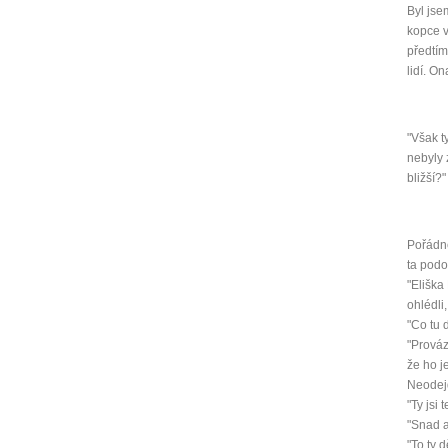
Byl jse
Jak 
kopce v
Jak 
předtím
lidí. O
"Však t
nebyly 
bližší?"
Pořádně
ta podo
"Eliška
ohlédli
"Co tu 
"Prováz
že ho j
Neodej
"Ty jsi 
"Snad a
"To ty 