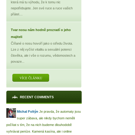
která má tu výhodu, že k tomu nic
nepotřebujete. Jen své ruce a ruce vašich
přátel....
Tvar nosu nám hodně prozradí o jeho
majiteli
Číňané o nosu hovoří jako o středu života.
Lze z něj vyčíst vitalitu a sexuální potenci
člověka, ale i vše o rozumu, vědomostech a
povaze...
VÍCE ČLÁNKU
RECENT COMMENTS
Michal Foltýn
Je pravda, že automaty jsou
super zábava, ale nikdy bychom neměli
počítat s tím, že na nich budeme dlouhodobě
vyhrávat peníze. Kamená kasína, ale i online