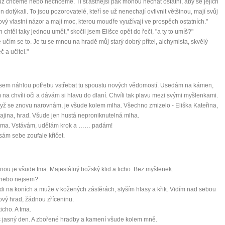
ť už chceme nebo nechceme. Ti šťastnější pak mohou nechat ostatní, aby se jejich
en dotýkali. To jsou pozorovatelé, kteří se už nenechají ovlivnit většinou, mají svůj
vý vlastní názor a mají moc, kterou moudře využívají ve prospěch ostatních."
h chtěl taky jednou umět," skočil jsem Elišce opět do řeči, "a ty to umíš?"
e učím se to. Je tu se mnou na hradě můj starý dobrý přítel, alchymista, skvělý
č a učitel."
 jsem náhlou potřebu vstřebat tu spoustu nových vědomostí. Usedám na kámen,
 na chvíli oči a dávám si hlavu do dlaní. Chvíli tak plavu mezi svými myšlenkami.
dyž se znovu narovnám, je všude kolem mlha. Všechno zmizelo - Eliška Kateřina,
krajina, hrad. Všude jen hustá neproniknutelná mlha.
zima. Vstávám, udělám krok a …… padám!
sám sebe zoufale křičet.
nou je všude tma. Majestátný božský klid a ticho. Bez myšlenek.
nebo nejsem?
idi na koních a muže v kožených zástěrách, slyším hlasy a křik. Vidím nad sebou
vý hrad, žádnou zříceninu.
ticho. A tma.
 jasný den. A zbořené hradby a kamení všude kolem mně.