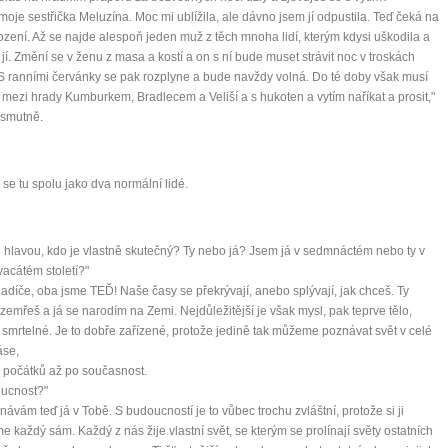
 moje sestřička Meluzína. Moc mi ublížila, ale dávno jsem jí odpustila. Teď čeká na
zení. Až se najde alespoň jeden muž z těch mnoha lidí, kterým kdysi uškodila a
 jí. Změní se v ženu z masa a kostí a on s ní bude muset strávit noc v troskách
S ranními červánky se pak rozplyne a bude navždy volná. Do té doby však musí
 mezi hrady Kumburkem, Bradlecem a Veliší a s hukoten a vytím naříkat a prosit,"
 smutně.
se tu spolu jako dva normální lidé.
i hlavou, kdo je vlastně skutečný? Ty nebo já? Jsem já v sedmnáctém nebo ty v
acátém století?"
ladíče, oba jsme TEĎ! Naše časy se překrývají, anebo splývají, jak chceš. Ty
zemřeš a já se narodím na Zemi. Nejdůležitější je však mysl, pak teprve tělo,
e smrtelné. Je to dobře zařízené, protože jedině tak můžeme poznávat svět v celé
áse,
 počátků až po současnost.
oucnost?"
návám teď já v Tobě. S budoucností je to vůbec trochu zvláštní, protože si ji
me každý sám. Každý z nás žije vlastní svět, se kterým se prolínají světy ostatních