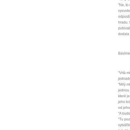
"Ne, to
vysvobo
odpustí
hradu. 
putovat
dodala
Bavíme 
"Vrtá m
jednadv
"Milý m
jednou 
které j
jeho kr
od jeho
"A bud
"Tu poz
vytváří