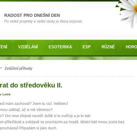
RADOST PRO DNEŠNÍ DEN
Po velké projekty a velké lásky je třeba bojovat.
ENÍ
VZDĚLÁNÍ
ESOTERIKA
ESP
RŮZNÉ
HOR
 zde
>
Zvláštní příhody
at do středověku II.
v Lelek
teď mám zachovat? Jsem tu cizí. Vetřelec!
nou udělají, až si mě všimnou?
o? Oni mne zřejmě nevidí! Ještě si to ověřuji a je to tak!
m příležitosti a zvědavě se procházím po hradě. Místní lidé mnou zcela bez
procházejí! Připadám si jako duch.