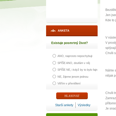
Bezděky
Jen jse
Kde to 
ANKETA
V násle
V prost
Existuje posmrtný život?
splývaj
Chvíli s
ANO, naprosto nepochybuji
SPÍŠE ANO, doufám v něj
SPÍŠE NE, i když by to bylo fajn
Náhle s
nějak p
NE, žijeme jenom jednou
Věřím v převtělení
Chvíli 
Zamrazi
přítomn
Starší ankety
Výsledky
Je snad