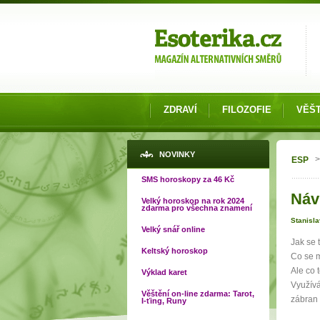
Možnosti výběru
ZDRAVÍ
FILOZOFIE
VĚŠT
Jste
NOVINKY
>
ESP
SMS horoskopy za 46 Kč
Návr
Velký horoskop na rok 2024
zdarma pro všechna znamení
Stanisla
Velký snář online
Jak se 
Keltský horoskop
Co se m
Ale co t
Výklad karet
Využívá
Věštění on-line zdarma: Tarot,
zábran 
I-ťing, Runy