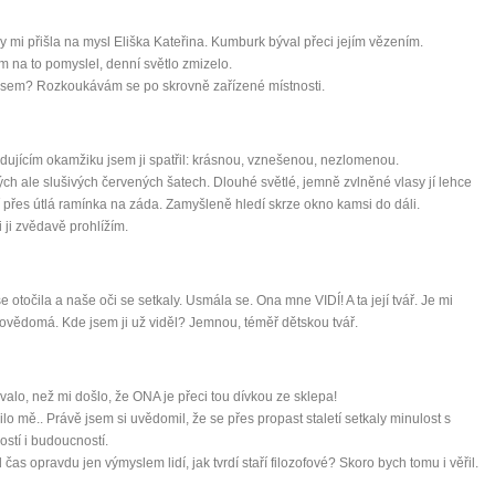
 mi přišla na mysl Eliška Kateřina. Kumburk býval přeci jejím vězením.
m na to pomyslel, denní světlo zmizelo.
jsem? Rozkoukávám se po skrovně zařízené místnosti.
dujícím okamžiku jsem ji spatřil: krásnou, vznešenou, nezlomenou.
ých ale slušivých červených šatech. Dlouhé světlé, jemně zvlněné vlasy jí lehce
í přes útlá ramínka na záda. Zamyšleně hledí skrze okno kamsi do dáli.
i ji zvědavě prohlížím.
e otočila a naše oči se setkaly. Usmála se. Ona mne VIDÍ! A ta její tvář. Je mi
ovědomá. Kde jsem ji už viděl? Jemnou, téměř dětskou tvář.
trvalo, než mi došlo, že ONA je přeci tou dívkou ze sklepa!
lo mě.. Právě jsem si uvědomil, že se přes propast staletí setkaly minulost s
ostí i budoucností.
 čas opravdu jen výmyslem lidí, jak tvrdí staří filozofové? Skoro bych tomu i věřil.