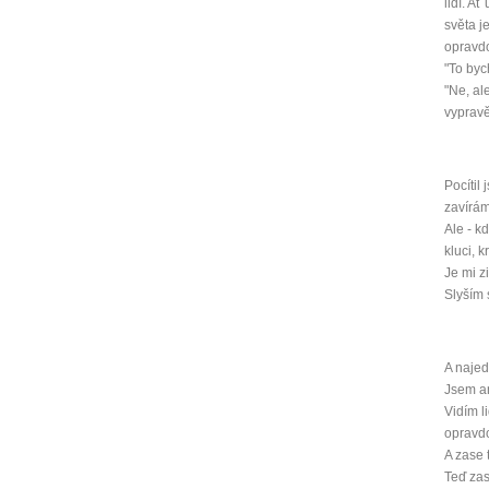
lidí. A
světa j
opravdo
"To byc
"Ne, al
vypravě
Pocítil
zavírám
Ale - k
kluci, 
Je mi 
Slyším 
A najed
Jsem a
Vidím l
opravdo
A zase 
Teď zas