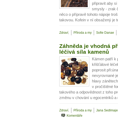
připravit aby s
... všechny
smysly - zrak 
něco o přípravě tohoto nápoje tr
Máte pocit, že jste unaveni hn
takovou. Kofein v ní obsažený je
Ne
Zdraví
,
Příroda a my
Sofie Danae
Jak mít více energie každ
Jak vnést do života rovno
Záhněda je vhodná při
léčivá síla kamenů
Jak být šťastnější
Kámen patří k 
křišťálové lé
poprosit při:ú
nevyrovnané je
hlavy zánětech
v pročištěné fo
takového a odpovědnost z toho pro
změnu v chování u egocentriků a 
Zdraví
,
Příroda a my
Jana Sedlmaje
Komentáře