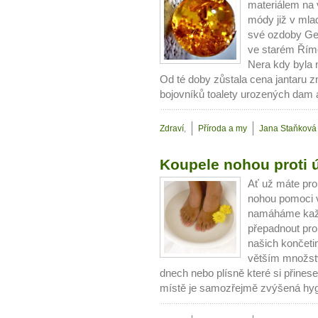
materiálem na 
módy již v mla
své ozdoby Ger
ve starém Řím
Nera kdy byla m
Od té doby zůstala cena jantaru 
bojovníků toalety urozených dam 
Zdraví
,
Příroda a my
Jana Staňková
Koupele nohou proti 
Ať už máte pro
nohou pomoci 
namáháme každ
přepadnout pr
našich končetin
větším množstv
dnech nebo plísně které si přine
místě je samozřejmě zvýšená hygi