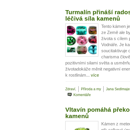
Turmalín přináší radost
léčivá síla kamenů
Tento kámen je
ze Země ale by
života s cílem
Vodnáře. Je ka
soucitaktivuje
charisma člově
pozitivními silami světa a usměrňu
životadokáže měnit negativní energ
k rostlinám...
více
Zdraví
,
Příroda a my
Jana Sedlmaje
Komentáře
Vltavín pomáhá překon
kamenů
Kámen z meteo