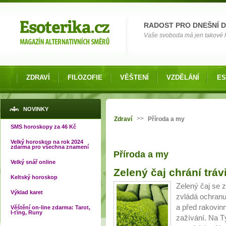
Možnosti výběru
RADOST PRO DNEŠNÍ 
Vaše svoboda má jen takové hr
ZDRAVÍ
FILOZOFIE
VĚŠTENÍ
VZDĚLÁNÍ
ES
Jste zde
NOVINKY
>>
Zdraví
Příroda a my
SMS horoskopy za 46 Kč
Velký horoskop na rok 2024
zdarma pro všechna znamení
Příroda a my
Velký snář online
Stránky
Zelený čaj chrání tráv
Keltský horoskop
Zelený čaj se 
Výklad karet
zvládá ochranu
a před rakovin
Věštění on-line zdarma: Tarot,
I-ťing, Runy
zažívání. Na T