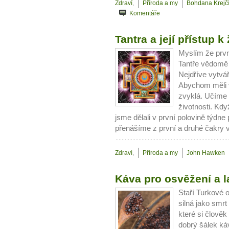
Zdraví
,
Příroda a my
Bohdana Krejč
Komentáře
Tantra a její přístup k 
Myslím že první
Tantře vědomě
Nejdříve vytvář
Abychom měli v
zvyklá. Učíme 
životnosti. Kd
jsme dělali v první polovině týdne p
přenášíme z první a druhé čakry 
Zdraví
,
Příroda a my
John Hawken
Káva pro osvěžení a l
10 tipů p
Staří Turkové o
silná jako smrt
plnohodn
které si člově
dobrý šálek káv