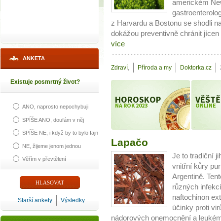
americkém New 
gastroenterolo
z Harvardu a Bostonu se shodli n
dokážou preventivně chránit jícen
více
ANKETA
Zdraví
,
Příroda a my
Doktorka.cz
Existuje posmrtný život?
HOROSKOP
VĚŠTĚ
NA ROK 2023
ONLINE
ANO, naprosto nepochybuji
SPÍŠE ANO, doufám v něj
SPÍŠE NE, i když by to bylo fajn
Lapačo
NE, žijeme jenom jednou
Je to tradiční 
Věřím v převtělení
vnitřní kůry pu
Argentině. Ten
různých infekcí
naftochinon ex
Starší ankety
Výsledky
účinky proti v
nádorových onemocnění a leukémie