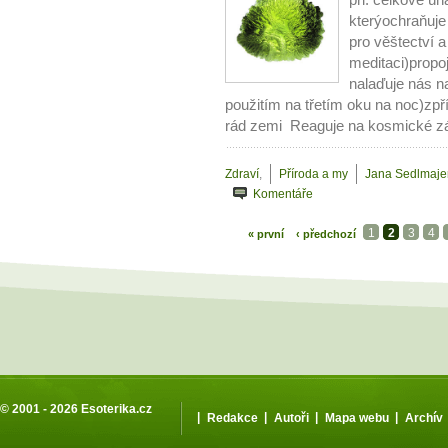
při: celkové ú
kterýochraňuje
pro věštectví a
meditaci)propo
nalaďuje nás n
použitím na třetím oku na noc)zp
rád zemi Reaguje na kosmické zář
Zdraví
,
Příroda a my
Jana Sedlmaje
Komentáře
1
2
3
4
« první
‹ předchozí
© 2001 - 2026
Esoterika.cz
|
|
|
|
Redakce
Autoři
Mapa webu
Archív