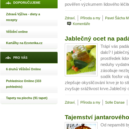
DOPORUČUJEME
pověřen výzkumem lidového léčitel
Zdravá Výživa - diety a
Zdraví
,
Příroda a my
Pavel Šácha M
recepty
Komentáře
Věštění online
Jablečný ocet na pad
Kartářky na Ezoterika.cz
Trápí vás padá
dalo? I jablečn
PRO VÁS
prostředek lido
neduhy vydatně
6 druhů Věštění Online
zásobuje nezby
sodík fosfor v
Pohlednice Online (333
zlepšuje okysličování krve je to s
pohlednic)
zvyšuje srážlivost krve.Jablečný o
Tapety na plochu (91 tapet)
Zdraví
,
Příroda a my
Sofie Danae
Tajemství jantarovéh
Od nepaměti b