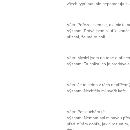
všech typů aut, ale nepamatuju si
Věta: Pořezal jsem se, ale nic to n
Význam: Právě jsem si uřízl konče
přiznal, že mě to bolí.
Věta: Myslel jsem na tebe a přinesl
Význam: Ta holka, co je prodávala
Věta: Je to jedna z těch nepříčetn
Význam: Nechtěla mi uvařit kafe.
Věta: Poslouchám tě.
Význam: Nemám ani mlhavou předs
před stírám dobře, jak ti rozumím, 