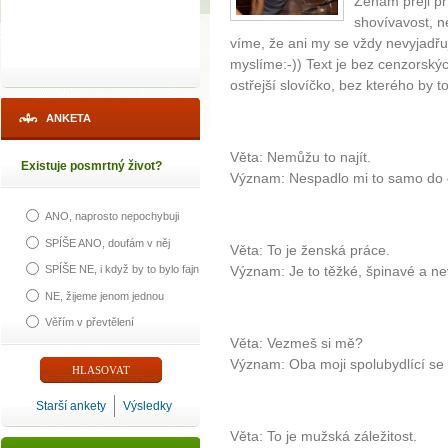
Ženám přeji p
shovívavost, n
víme, že ani my se vždy nevyjadřu
myslíme:-)) Text je bez cenzorský
ostřejší slovíčko, bez kterého by 
ANKETA
Věta: Nemůžu to najít.
Existuje posmrtný život?
Význam: Nespadlo mi to samo do d
ANO, naprosto nepochybuji
SPÍŠE ANO, doufám v něj
Věta: To je ženská práce.
SPÍŠE NE, i když by to bylo fajn
Význam: Je to těžké, špinavé a n
NE, žijeme jenom jednou
Věřím v převtělení
Věta: Vezmeš si mě?
Význam: Oba moji spolubydlící se 
Starší ankety
Výsledky
Věta: To je mužská záležitost.