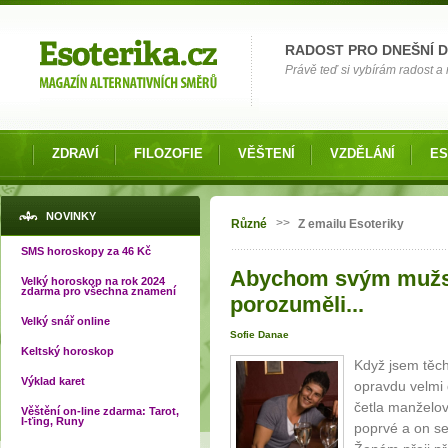
Možnosti výběru
RADOST PRO DNEŠNÍ 
Právě teď si vybírám radost a 
ZDRAVÍ
FILOZOFIE
VĚŠTENÍ
VZDĚLÁNÍ
ES
Jste zde
NOVINKY
>>
Různé
Z emailu Esoteriky
SMS horoskopy za 46 Kč
Abychom svým mužs
Velký horoskop na rok 2024
zdarma pro všechna znamení
porozuměli...
Velký snář online
Sofie Danae
Keltský horoskop
Když jsem těch
Výklad karet
opravdu velmi 
četla manželov
Věštění on-line zdarma: Tarot,
I-ťing, Runy
poprvé a on se