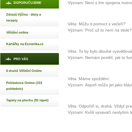
Význam: Není s tím spojena nutno
DOPORUČUJEME
Zdravá Výživa - diety a
recepty
Věta: Můžu ti pomoct s večeří?
Význam: Proč už to není na stole?
Věštění online
Kartářky na Ezoterika.cz
Věta: To by bylo dlouhé vysvětlová
Význam: Nemám ponětí, jak to fun
PRO VÁS
6 druhů Věštění Online
Věta: Máme zpoždění.
Pohlednice Online (333
Význam: Aspoň můžu jet jako bláz
pohlednic)
Tapety na plochu (91 tapet)
Věta: Odpočiň si, drahá. Vždyť pra
Význam: Kvůli vysavači neslyším te