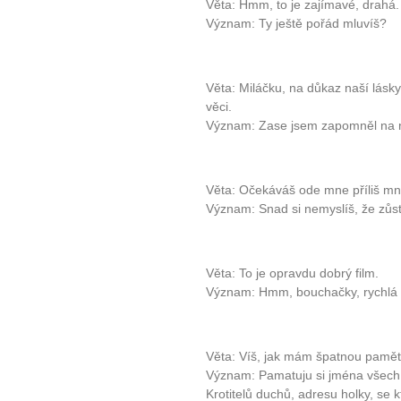
Věta: Hmm, to je zajímavé, drahá.
Význam: Ty ještě pořád mluvíš?
Věta: Miláčku, na důkaz naší lásk
věci.
Význam: Zase jsem zapomněl na n
Věta: Očekáváš ode mne příliš m
Význam: Snad si nemyslíš, že zůs
Věta: To je opravdu dobrý film.
Význam: Hmm, bouchačky, rychlá 
Věta: Víš, jak mám špatnou paměť
Význam: Pamatuju si jména všech 
Krotitelů duchů, adresu holky, se 