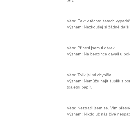
dny.
Věta: Fakt v těchto šatech vypadá
Význam: Nezkoušej si žádné další 
Věta: Přinesl jsem ti dárek.
Význam: Na benzínce dávali u po
Věta: Tolik jsi mi chyběla.
Význam: Nemůžu najít šuplík s po
toaletní papír.
Věta: Neztratil jsem se. Vím přesn
Význam: Nikdo už nás živé nespatř