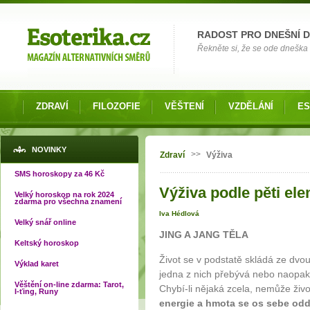
Možnosti výběru
RADOST PRO DNEŠNÍ 
Řekněte si, že se ode dneška 
ZDRAVÍ
FILOZOFIE
VĚŠTENÍ
VZDĚLÁNÍ
ES
Jste zde
NOVINKY
>>
Zdraví
Výživa
SMS horoskopy za 46 Kč
Výživa podle pěti ele
Velký horoskop na rok 2024
zdarma pro všechna znamení
Iva Hédlová
Velký snář online
JING A JANG TĚLA
Keltský horoskop
Život se v podstatě skládá ze dvo
Výklad karet
jedna z nich přebývá nebo naopak
Věštění on-line zdarma: Tarot,
Chybí-li nějaká zcela, nemůže živo
I-ťing, Runy
energie a hmota se os sebe odd