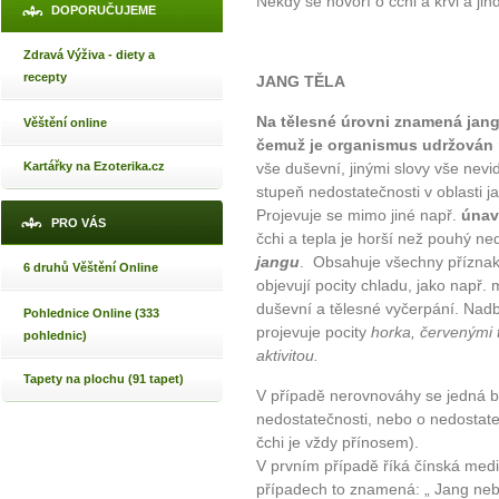
Někdy se hovoří o čchi a krvi a jind
DOPORUČUJEME
Zdravá Výživa - diety a
recepty
JANG TĚLA
Na tělesné úrovni znamená jang č
Věštění online
čemuž je organismus udržován 
Kartářky na Ezoterika.cz
vše duševní, jinými slovy vše nevid
stupeň nedostatečnosti v oblasti 
Projevuje se mimo jiné např.
únav
PRO VÁS
čchi a tepla je horší než pouhý ne
jangu
. Obsahuje všechny příznaky
6 druhů Věštění Online
objevují pocity chladu, jako např.
duševní a tělesné vyčerpání. Nadby
Pohlednice Online (333
projevuje pocity
horka, červenými 
pohlednic)
aktivitou.
Tapety na plochu (91 tapet)
V případě nerovnováhy se jedná b
nedostatečnosti, nebo o nedostatek
čchi je vždy přínosem).
V prvním případě říká čínská medic
případech to znamená: „ Jang nebo