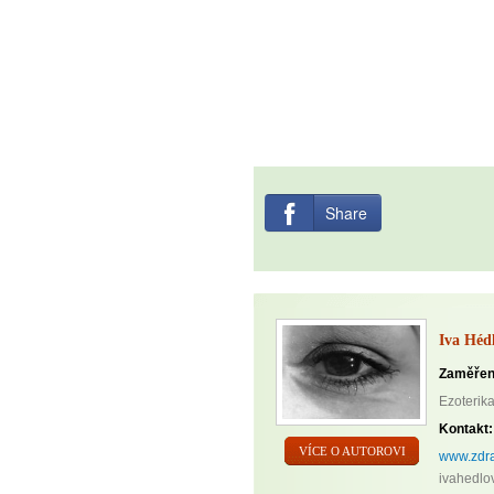
Share
Iva Héd
Zaměřen
Ezoterika
Kontakt:
VÍCE O AUTOROVI
www.zdra
ivahedlo