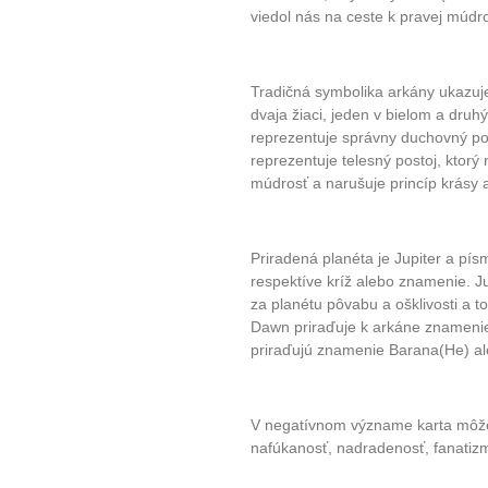
viedol nás na ceste k pravej múdro
Tradičná symbolika arkány ukazuj
dvaja žiaci, jeden v bielom a druh
reprezentuje správny duchovný pos
reprezentuje telesný postoj, ktorý
múdrosť a narušuje princíp krásy a
Priradená planéta je Jupiter a pís
respektíve kríž alebo znamenie. J
za planétu pôvabu a ošklivosti a 
Dawn priraďuje k arkáne znamenie
priraďujú znamenie Barana(He) al
V negatívnom význame karta môže 
nafúkanosť, nadradenosť, fanatizmu