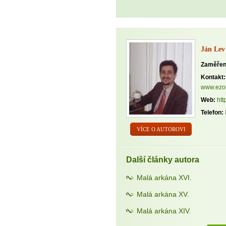
Ján Lev
Zaměřen
Kontakt:
www.ezot
Web:
htt
Telefon:
VÍCE O AUTOROVI
Další články autora
Malá arkána XVI.
Malá arkána XV.
Malá arkána XIV.