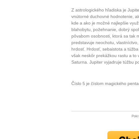
Z astrologického hľadiska je Jup
vnútorné duchovné hodnotenie, ale
kde a ako je možné najlepšie využi
blahobytu, požehnanie, dobrý spo
pôvabom osobnosti, ktorá sa tak m
predstavuje neochotu, vlastníctvo,
hrdosť. Hrdosť, sebaistota a túž
však neskôr prekážkou rastu a to 
Saturna. Jupiter vyjadruje túžbu po
Číslo 5 je číslom magického penta
Pokr