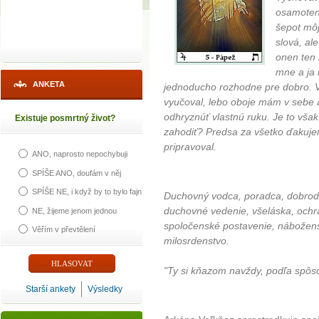
osamoten
šepot môj
slová, ale
onen ten 
mne a ja 
ANKETA
jednoducho rozhodne pre dobro. Ve
vyučoval, lebo oboje mám v sebe 
odhryznúť vlastnú ruku. Je to vša
Existuje posmrtný život?
zahodiť? Predsa za všetko ďakujem,
pripravoval.
ANO, naprosto nepochybuji
SPÍŠE ANO, doufám v něj
SPÍŠE NE, i když by to bylo fajn
Duchovný vodca, poradca, dobrodin
duchovné vedenie, všeláska, ochranc
NE, žijeme jenom jednou
spoločenské postavenie, nábožens
Věřím v převtělení
milosrdenstvo.
"Ty si kňazom navždy, podľa spôs
Starší ankety
Výsledky