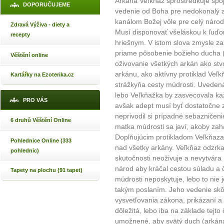
Arkána Veľkňaz sprostredkuje spo
DOPORUČUJEME
vedenie od Boha pre nedokonalý 
kanálom Božej vôle pre celý národ
Zdravá Výživa - diety a
Musí disponovať všeláskou k ľuďo
recepty
hriešnym. V istom slova zmysle za
priame pôsobenie božieho ducha (
Věštění online
oživovanie všetkých arkán ako stv
arkánu, ako aktívny protiklad Veľ
Kartářky na Ezoterika.cz
strážkyňa cesty múdrosti. Uvedená
lebo Veľkňažka by zasvecovala ka
PRO VÁS
avšak adept musí byť dostatočne 
neprivodil si prípadné sebazničen
6 druhů Věštění Online
matka múdrosti sa javí, akoby zah
Doplňujúcim protikladom Veľkňaza 
Pohlednice Online (333
nad všetky arkány. Veľkňaz odzrkad
pohlednic)
skutočnosti neoživuje a nevytvára 
národ aby kráčal cestou súladu a č
Tapety na plochu (91 tapet)
múdrosti neposkytuje, lebo to nie 
takým poslaním. Jeho vedenie skôr
vysvetľovania zákona, prikázaní a t
dôležitá, lebo iba na základe tejto
umožnené, aby svätý duch (arkána