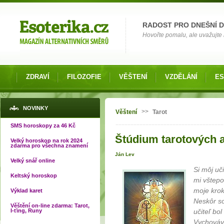
Možnosti výběru
RADOST PRO DNEŠNÍ 
Hovořte pomalu, ale uvažujte 
ZDRAVÍ
FILOZOFIE
VĚŠTENÍ
VZDĚLÁNÍ
ES
Jste zde
NOVINKY
>>
Věštení
Tarot
SMS horoskopy za 46 Kč
Štúdium tarotových ar
Velký horoskop na rok 2024
zdarma pro všechna znamení
Ján Lev
Velký snář online
Si môj uč
Keltský horoskop
mi vštepov
moje krok
Výklad karet
Neskôr som
Věštění on-line zdarma: Tarot,
I-ťing, Runy
učiteľ bo
Vychováv