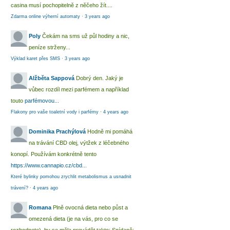
casina musí pochopitelně z něčeho žít....
Zdarma online výherní automaty
·
3 years ago
Poly
Čekám na sms už půl hodiny a nic,
peníze strženy...
Výklad karet přes SMS
·
3 years ago
Alžběta Sappová
Dobrý den. Jaký je
vůbec rozdíl mezi parfémem a například
touto
parfémovou...
Flakony pro vaše toaletní vody i parfémy
·
4 years ago
Dominika Prachýlová
Hodně mi pomáhá
na trávání CBD olej, výtžek z léčebného
konopí. Používám konkrétně tento
https://www.cannapio.cz/cbd...
Které bylinky pomohou zrychlit metabolismus a usnadnit
trávení?
·
4 years ago
Romana
Plně ovocná dieta nebo půst a
omezená dieta (je na vás, pro co se