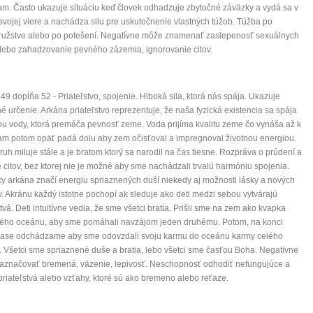
m. Často ukazuje situáciu keď človek odhadzuje zbytočné záväzky a vydá sa v
 svojej viere a nachádza silu pre uskutočnenie vlastných túžob. Túžba po
ružstve alebo po potešení. Negatívne môže znamenať zaslepenosť sexuálnych
lebo zahadzovanie pevného zázemia, ignorovanie citov.
49 dopĺňa 52 - Priateľstvo, spojenie. Hlboká sila, ktorá nás spája. Ukazuje
é určenie. Arkána priateľstvo reprezentuje, že naša fyzická existencia sa spája
 vody, ktorá premáča pevnosť zeme. Voda prijíma kvalitu zeme čo vynáša až k
m potom opäť padá dolu aby zem očisťoval a impregnoval životnou energiou.
ruh miluje stále a je bratom ktorý sa narodil na čas tiesne. Rozpráva o prúdení a
citov, bez ktorej nie je možné aby sme nachádzali trvalú harmóniu spojenia.
ky arkána značí energiu spriaznených duší niekedy aj možnosti lásky a nových
. Akránu každý istotne pochopí ak sleduje ako deti medzi sebou vytvárajú
stvá. Deti intuitívne vedia, že sme všetci bratia. Prišli sme na zem ako kvapka
ého oceánu, aby sme pomáhali navzájom jeden druhému. Potom, na konci
 zase odchádzame aby sme odovzdali svoju karmu do oceánu karmy celého
. Všetci sme spriaznené duše a bratia, lebo všetci sme časťou Boha. Negatívne
aznačovať bremená, väzenie, lepivosť. Neschopnosť odhodiť nefungujúce a
priateľstvá alebo vzťahy, ktoré sú ako bremeno alebo reťaze.