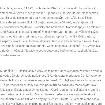
být šťastnější
stota ohňa, sobota, ŠABAT, oslobodenie. Oheň ako čisté svetlo bez pálivosti,
eprezentoval výrok "Nech je svetlo!". Zjednotenie so stvoriteľom. Nesebeckosť.
končil svoju cestu, pripája sa k energii nebeských sfér. Číslo 50 je číslom
Nenávidíme spam stejně jako vy
ného, sabatného roku (7x7=49 plných rokov, teda 50. rok), keď majetok bol
ný pôvodnému majiteľovi. Prakticky znamená veľkú tvorivosť spojená s citom a
u zo života. Je to láska, ktorá môže mať veľmi veľa podôb. Od vášnivosti až k
tnému a odvážnemu jednaniu. Naznačuje schopnosť zmeniť každú situáciu,
é aspekty života nie sú tu veľmi dôležité. Tiež je to arkána veľkých zmien, ktoré
 ozajstné šťastie alebo oslobodenie. Cesta boja bola ukončená, je tu vyhliadka
 a nových možností. Negatívne sebaobetovanie keď netreba, rozchod, askéza,
ké sebatríznenie.
50 dopĺňa 51 - kalich lásky a citov. Je to pohár, ktorý vychádza zo zeme aby bola
á vodou života. Ukazuje naše srdce (5+1=6), ktorá je pripravené prijať vedenie
vanie. Je to čistá duchovná energia ženskosti. Túži byť naplnená a formovaná s
 Túži po zdokonalení lásky ako živá pôda túži po daždi aby mohla vydať svoju
Je to kalich čistoty a duchovnosti zeme. Pápež reprezentuje všelásku k ľuďom a
a nachádza pod inšpiráciou Mága. Ukazuje možnosti vývoja spoločenskosti
nie našich citov na základe túžby byť súčasťou života. Je to cesta alebo škola
nia lásky a života. Je to túžba nebeských duchov (božích kvapiek písmena Jod)