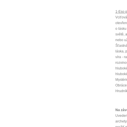
1-Eso 
Vciťová
otevřen
o lásku
světě, 
nebo už
Šťastná
láska, 
víra - 
rozvino
hlubok
hluboké
Mystéri
Obrácen
Hrudník
Na záv
Uveden
archety