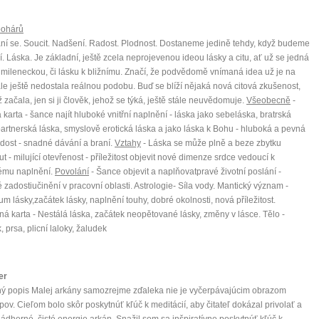
pohárů
ní se. Soucit. Nadšení. Radost. Plodnost. Dostaneme jedině tehdy, když budeme
í. Láska. Je základní, ještě zcela neprojevenou ideou lásky a citu, ať už se jedná
 mileneckou, či lásku k bližnímu. Značí, že podvědomě vnímaná idea už je na
ale ještě nedostala reálnou podobu. Buď se blíží nějaká nová citová zkušenost,
 začala, jen si ji člověk, jehož se týká, ještě stále neuvědomuje.
Všeobecně
-
 karta - šance najít hluboké vnitřní naplnění - láska jako sebeláska, bratrská
partnerská láska, smyslově erotická láska a jako láska k Bohu - hluboká a pevná
radost - snadné dávání a braní.
Vztahy
- Láska se může plně a beze zbytku
ut - milující otevřenost - příležitost objevit nové dimenze srdce vedoucí k
ému naplnění.
Povolání
- Šance objevit a naplňovatpravé životní poslání -
 zadostiučinění v pracovní oblasti. Astrolo
gie- Síla vody. Mantický význam -
um lásky,začátek lásky, naplnění touhy, dobré okolnosti, nová příležitost.
á karta - Nestálá láska, začátek neopětované lásky, změny v lásce. Tělo -
, prsa, plicní laloky, žaludek
er
ý popis Malej arkány samozrejme zďaleka nie je vyčerpávajúcim obrazom
pov. Cieľom bolo skôr poskytnúť kľúč k meditácií, aby čitateľ dokázal privolať a