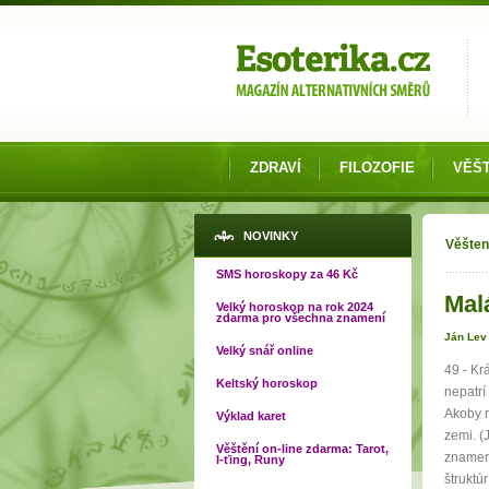
Možnosti výběru
ZDRAVÍ
FILOZOFIE
VĚŠT
Jste
NOVINKY
Věšten
SMS horoskopy za 46 Kč
Mal
Velký horoskop na rok 2024
zdarma pro všechna znamení
Ján Lev
Velký snář online
49 - Kr
Keltský horoskop
nepatrí
Akoby r
Výklad karet
zemi. (
Věštění on-line zdarma: Tarot,
znamená
I-ťing, Runy
štruktú