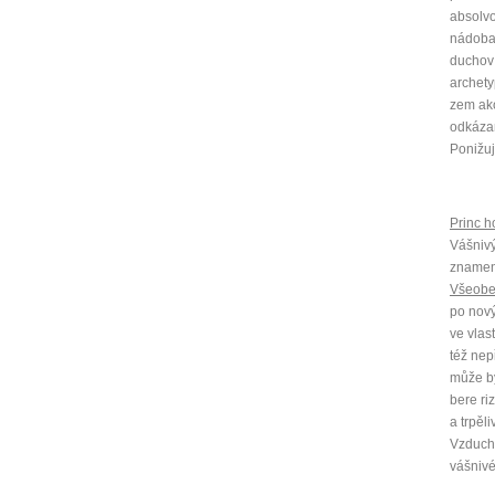
absolvo
nádoba 
duchov 
archety
zem ako
odkázan
Ponižuj
Princ ho
Vášnivý
znamen
Všeob
po nový
ve vlas
též nep
může bý
bere ri
a trpěl
Vzduch+
vášnivé