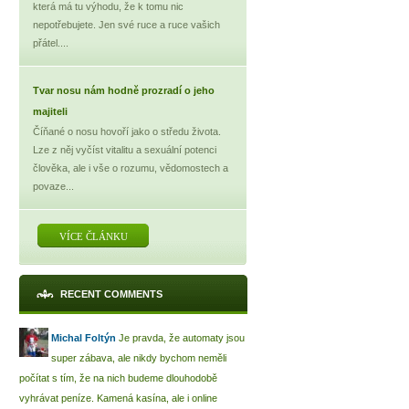
která má tu výhodu, že k tomu nic
nepotřebujete. Jen své ruce a ruce vašich
přátel....
Tvar nosu nám hodně prozradí o jeho
majiteli
Číňané o nosu hovoří jako o středu života.
Lze z něj vyčíst vitalitu a sexuální potenci
člověka, ale i vše o rozumu, vědomostech a
povaze...
VÍCE ČLÁNKU
RECENT COMMENTS
Michal Foltýn
Je pravda, že automaty jsou
super zábava, ale nikdy bychom neměli
počítat s tím, že na nich budeme dlouhodobě
vyhrávat peníze. Kamená kasína, ale i online