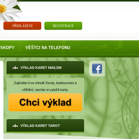
PŘIHLÁŠENÍ
REGISTRACE
OSKOPY
VĚŠTCI NA TELEFONU
VÝKLAD KARET MAILEM
Zajímáte-li se minulé životy, budoucnost a
věštění, nechte si vyložit karty.
VÝKLAD KARET TAROT