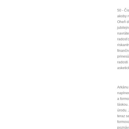
Jak 
50 - Či
akoby r
Oheň do
jubilej
navráte
radosťo
riskan
finančn
prinesú
radosti
asketic
Arkánu 
naplnen
a formo
láskou.
úrodu. 
teraz s
formova
poznáva