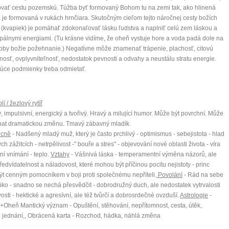
vať cestu pozemskú. Túžba byť formovaný Bohom tu na zemi tak, ako hlinená
je formovaná v rukách hrnčiara. Skutočným cieľom tejto náročnej cesty božích
(kvapiek) je pomáhať zdokonaľovať lásku ľudstva a naplniť celú zem láskou a
pálnymi energiami. (Tu krásne vidíme, že oheň vystuje hore a voda padá dole na
by božie požehnanie.) Negatívne môže znamenať trápenie, plachosť, citovú
osť, ovplyvniteľnosť, nedostatok pevnosti a odvahy a neustálu stratu energie.
úce podmienky treba odmietať.
lí / žezlový rytíř
, impulsivní, energický a tvořivý. Hravý a milující humor. Může být povrchní. Může
at dramatickou změnu. Tmavý zábavný mladík.
ecně
- Nadšený mladý muž, který je často prchlivý - optimismus - sebejistota - hlad
ch zážitcích - netrpělivost -" bouře a stres" - objevování nové oblasti života - víra
tní vnímání - teplo.
Vztahy
- Vášnivá láska - temperamentní výměna názorů, ale
ředvídatelnost a náladovost, které mohou být příčinou pocitu nejistoty - princ
t cenným pomocníkem v boji proti společnému nepříteli.
Povolání
- Rád na sebe
ziko - snadno se nechá přesvědčit - dobrodružný duch, ale nedostatek vytrvalosti
ivosti - hektické a agresívní, ale též tvůrčí a dobrosrdečné ovzduší.
Astrologie
-
Oheň Mantický význam - Opuštění, stěhování, nepřítomnost, cesta, útěk,
 jednání,, Obrácená karta - Rozchod, hádka, náhlá změna