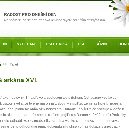
RADOST PRO DNEŠNÍ DEN
Řekněte si, že se ode dneška osvobozujete od přání druhých lidí.
ENÍ
VZDĚLÁNÍ
ESOTERIKA
ESP
RŮZNÉ
HOR
 zde
>>
í
Tarot
á arkána XVI.
áľ ako Pustovník. Priateľstvo a spoločenstvo s Bohom. Odhadzuje všetko čo
 k čistote svetla. Je to energia ohňa túžbou vystúpiť zo zeme až hore k nebesiam.
ozdúchal plamene ohňa až k nebesiam. Odhadzuje všetko čo sťahuje a viaže k
Je to ako odhodlanosť k smrti s cieľom spojiť sa s Bohom 4+9=13 smrť.) Prakticky
 silu odhodiť všetky predsudky, strach a všetko čo nás uväzňuje do pevných
r zeme. Je to odhodlanie prijať dokonalú silu ohňa čo nás dokáže vyniesť až k