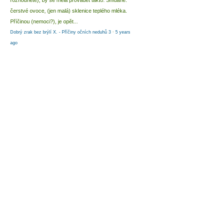
rozhodnete), by se měla provádět takto: Snídaně:
čerstvé ovoce, (jen malá) sklenice teplého mléka.
Příčinou (nemoci?), je opět...
Dobrý zrak bez brýlí X. - Příčiny očních neduhů 3
·
5 years
ago