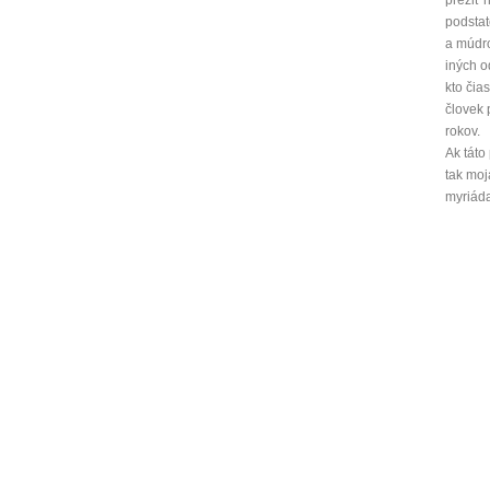
prežiť 
podstat
a múdro
iných o
kto čia
človek 
rokov.
Ak táto
tak moj
myriáda