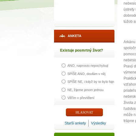
nebesia
ústrety
dobrod
túžob a
ANKETA
Arkánu 
spoločn
Existuje posmrtný život?
pomocou
nebesia
ANO, naprosto nepochybuji
Pravý d
výmene 
SPÍŠE ANO, doufám v něj
Praktic
SPÍŠE NE, i když by to bylo fajn
vzťahov
NE, žijeme jenom jednou
priateľ
nebesk
Věřím v převtělení
života
ľudstva
môže n
trápne 
Starší ankety
Výsledky