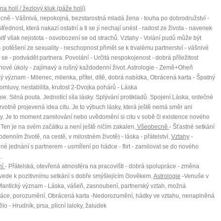
na holí / žezlový kluk (páže holí)
ně - Vášnivá, nepokojná, bezstarostná mladá žena - touha po dobrodružství -
třednost, která nakazí ostatní a ti se jí nechají unést - radost ze života - navenek
nitř však nejistota - osvobození se od strachů. Vztahy - Volání pudů může být
- potěšení ze sexuality - neschopnost přimět se k trvalému partnerství - vášnivé
 se - podvádět partnera. Povolání - Určitá nespokojenost - dobrá příležitost
 nové úkoly - zajímavý a rušný každodenní život. Astrologie - Země+Oheň
ý význam - Milenec, milenka, přítel, dítě, dobrá nabídka, Obrácená karta - Špatný
0 tipů pro zdravý a
 pomluvy, nestabilita, krutost 2-Dvojka pohárů - Láska
e. Silná pouta. Jednotící síla lásky. Splývání protikladů. Spojení.Láska, srdečné
Prvotně projevená idea citu. Je to výbuch lásky, která ještě nemá směr ani
lnohodnotný život
y. Je to moment zamilování nebo uvědomění si citu v sobě či existence nového
 Ten je na svém začátku a není ještě ničím zakalen.
Všeobecně
- Šťastné setkání
... všechny tipy zdarma.
odenním životě, na cestě, v milostném životě) - láska - přátelství.
Vztahy
-
né jednání s partnerem - usmíření po hádce - flirt - zamilovat se do nového
.
it, že jste unaveni hned jak ráno vstanete?
ní
- Přátelská, otevřená atmosféra na pracovišti - dobrá spolupráce - změna
Nemusí to tak být - ZJISTĚTE ZDARMA!
vede k pozitivnímu setkání s dobře smýšlejícím člověkem.
Astrologie
-Venuše v
antický význam - Láska, vášeň, zasnoubení, partnerský vztah, možná
mít více energie každý den
ráce, porozumění. Obrácená karta -Nedorozumění, hádky ve vztahu, nenaplněná
ělo - Hrudník, prsa, plicní laloky, žaludek
vnést do života rovnováhu