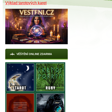
Výklad tarotových karet
VĚŠTĚNÍ ONLINE ZDARMA