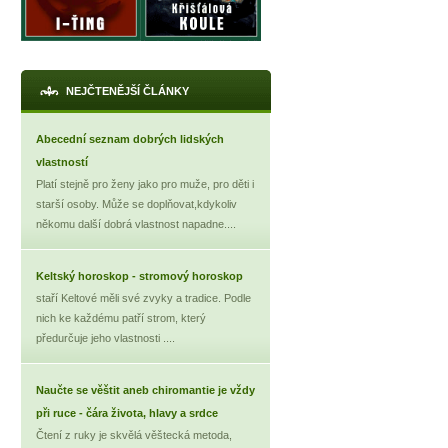
NEJČTENĚJŠÍ ČLÁNKY
Abecední seznam dobrých lidských
X
vlastností
Platí stejně pro ženy jako pro muže, pro děti i
starší osoby. Může se doplňovat,kdykoliv
někomu další dobrá vlastnost napadne....
Keltský horoskop - stromový horoskop
staří Keltové měli své zvyky a tradice. Podle
nich ke každému patří strom, který
předurčuje jeho vlastnosti ....
Naučte se věštit aneb chiromantie je vždy
při ruce - čára života, hlavy a srdce
Čtení z ruky je skvělá věštecká metoda,