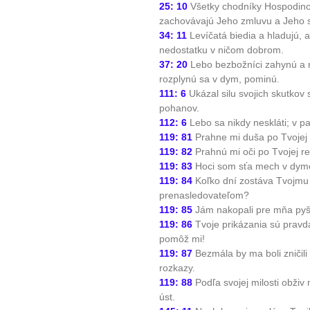
25: 10
Všetky chodníky Hospodinove
zachovávajú Jeho zmluvu a Jeho 
34: 11
Levíčatá biedia a hladujú, a
nedostatku v ničom dobrom.
37: 20
Lebo bezbožníci zahynú a n
rozplynú sa v dym, pominú.
111: 6
Ukázal silu svojich skutkov
pohanov.
112: 6
Lebo sa nikdy neskláti; v p
119: 81
Prahne mi duša po Tvojej
119: 82
Prahnú mi oči po Tvojej r
119: 83
Hoci som sťa mech v dyme
119: 84
Koľko dní zostáva Tvojmu
prenasledovateľom?
119: 85
Jám nakopali pre mňa pyšn
119: 86
Tvoje prikázania sú pravd
pomôž mi!
119: 87
Bezmála by ma boli zničili
rozkazy.
119: 88
Podľa svojej milosti obživ
úst.