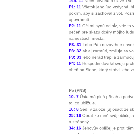
145: 11
Nech hovoria o sláve Tvoj
P1: 11
Všetok jeho ľud vzdychá, hľ
pokrm, aby si zachoval život. Pozr
opovrhnutí.
P2: 11
Oči mi hynú od sĺz, vrie to 
pečeň pre skazu dcéry môjho ľudu
námestiach mesta.
P3: 31
Lebo Pán nezavrhne navek
P3: 32
ak aj zarmúti, zmiluje sa vo
P3: 33
lebo nerád trápi a zarmucu
P4: 11
Hospodin dovŕšil svoju prch
oheň na Sione, ktorý strávil jeho z
Pe (PNS)
10: 7
Ústa má plná přísah a podvo
to, co ubližuje.
10: 8
Sedí v záloze [u] osad; ze s
25: 16
Obrať ke mně svůj obličej 
a ztrápený.
34: 16
Jehovův obličej je proti těm,