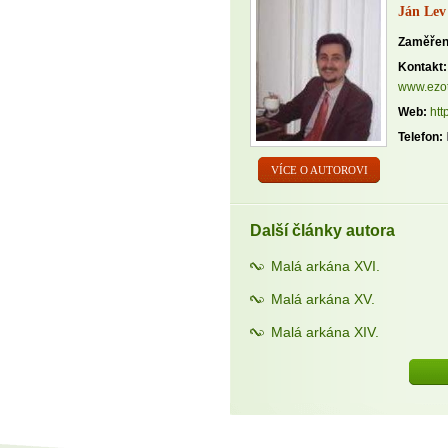
Ján Lev
Zaměřen
Kontakt:
www.ezot
Web:
htt
Telefon:
VÍCE O AUTOROVI
Další články autora
Malá arkána XVI.
Malá arkána XV.
Malá arkána XIV.