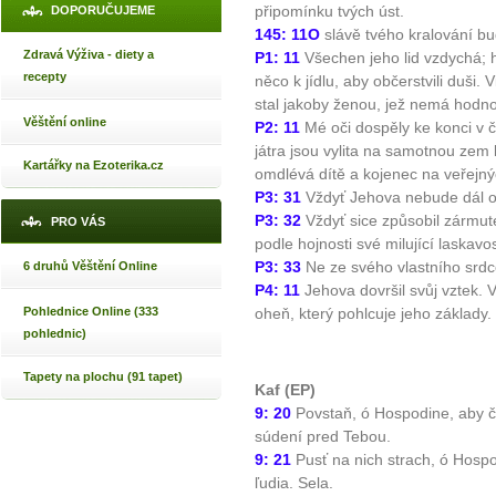
připomínku tvých úst.
DOPORUČUJEME
145: 11O
slávě tvého kralování bu
Zdravá Výživa - diety a
P1: 11
Všechen jeho lid vzdychá; h
recepty
něco k jídlu, aby občerstvili duši.
stal jakoby ženou, jež nemá hodno
Věštění online
P2: 11
Mé oči dospěly ke konci v č
játra jsou vylita na samotnou zem 
Kartářky na Ezoterika.cz
omdlévá dítě a kojenec na veřejný
P3: 31
Vždyť Jehova nebude dál od
P3: 32
Vždyť sice způsobil zármutek
PRO VÁS
podle hojnosti své milující laskavos
P3: 33
Ne ze svého vlastního srdce 
6 druhů Věštění Online
P4: 11
Jehova dovršil svůj vztek. Vy
Pohlednice Online (333
oheň, který pohlcuje jeho základy.
pohlednic)
Tapety na plochu (91 tapet)
Kaf (EP)
9: 20
Povstaň, ó Hospodine, aby č
súdení pred Tebou.
9: 21
Pusť na nich strach, ó Hospo
ľudia. Sela.