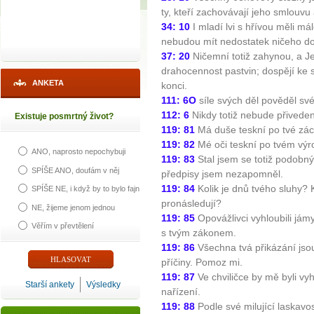
ty, kteří zachovávají jeho smlouvu
34: 10
I mladí lvi s hřívou měli málo
nebudou mít nedostatek ničeho d
37: 20
Ničemní totiž zahynou, a J
drahocennost pastvin; dospějí ke
ANKETA
konci.
111: 6O
síle svých děl pověděl sv
112: 6
Nikdy totiž nebude přiveden
Existuje posmrtný život?
119: 81
Má duše teskní po tvé zác
119: 82
Mé oči teskní po tvém výr
ANO, naprosto nepochybuji
119: 83
Stal jsem se totiž podob
SPÍŠE ANO, doufám v něj
předpisy jsem nezapomněl.
119: 84
Kolik je dnů tvého sluhy? 
SPÍŠE NE, i když by to bylo fajn
pronásledují?
NE, žijeme jenom jednou
119: 85
Opovážlivci vyhloubili jámy
Věřím v převtělení
s tvým zákonem.
119: 86
Všechna tvá přikázání jso
příčiny. Pomoz mi.
119: 87
Ve chviličce by mě byli vyh
Starší ankety
Výsledky
nařízení.
119: 88
Podle své milující laskavo