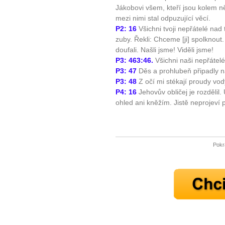
Jákobovi všem, kteří jsou kolem ně
Ne
mezi nimi stal odpuzující věcí.
P2: 16
Všichni tvoji nepřátelé nad t
Jak mít více energie každ
zuby. Řekli: Chceme [ji] spolknout.
Jak vnést do života rovno
doufali. Našli jsme! Viděli jsme!
P3: 463:46.
Všichni naši nepřátelé 
Jak být šťastnější
P3: 47
Děs a prohlubeň připadly n
P3: 48
Z očí mi stékají proudy vod
P4: 16
Jehovův obličej je rozdělil.
ohled ani kněžím. Jistě neprojeví 
Pokr