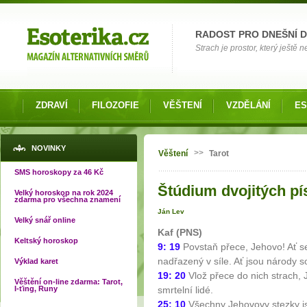
Možnosti výběru
RADOST PRO DNEŠNÍ 
Strach je prostor, který ještě n
ZDRAVÍ
FILOZOFIE
VĚŠTENÍ
VZDĚLÁNÍ
ES
Jste zde
NOVINKY
>>
Věštení
Tarot
SMS horoskopy za 46 Kč
Štúdium dvojitých pí
Velký horoskop na rok 2024
zdarma pro všechna znamení
Ján Lev
Velký snář online
Kaf (PNS)
Keltský horoskop
9: 19
Povstaň přece, Jehovo! Ať s
nadřazený v síle. Ať jsou národy 
Výklad karet
19: 20
Vlož přece do nich strach, 
Věštění on-line zdarma: Tarot,
I-ťing, Runy
smrtelní lidé.
25: 10
Všechny Jehovovy stezky jso