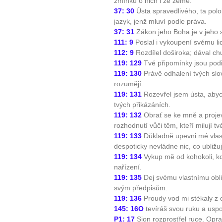
zmínku o nich i ze země.
37: 30
Ústa spravedlivého, ta polo
jazyk, jenž mluví podle práva.
37: 31
Zákon jeho Boha je v jeho s
111: 9
Poslal i vykoupení svému li
112: 9
Rozdílel doširoka; dával c
119: 129
Tvé připomínky jsou pod
119: 130
Právě odhalení tvých slo
rozumějí.
119: 131
Rozevřel jsem ústa, abyc
tvých přikázáních.
119: 132
Obrať se ke mně a proje
rozhodnutí vůči těm, kteří milují t
119: 133
Důkladně upevni mé vlast
10 tipů p
despoticky nevládne nic, co ubližuj
119: 134
Vykup mě od kohokoli, kdo
nařízení.
plnohodn
119: 135
Dej svému vlastnímu obli
svým předpisům.
... všechny
119: 136
Proudy vod mi stékaly z o
145: 16O
tevíráš svou ruku a uspo
Máte pocit, že jste unaveni hn
P1: 17
Sion rozprostřel ruce. Opra