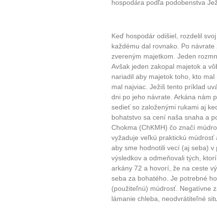
hospodára podľa podobenstva Ježi
Keď hospodár odišiel, rozdelil svo
každému dal rovnako. Po návrate z
zvereným majetkom. Jeden rozmnoži
Avšak jeden zakopal majetok a v
nariadil aby majetok toho, kto mal
mal najviac. Ježiš tento príklad u
dni po jeho návrate. Arkána nám 
sedieť so založenými rukami aj ke
bohatstvo sa cení naša snaha a po
Chokma (ChKMH) čo značí múdrosť
vyžaduje veľkú praktickú múdrosť 
aby sme hodnotili vecí (aj seba) v
výsledkov a odmeňovali tých, ktor
arkány 72 a hovorí, že na ceste 
seba za bohatého. Je potrebné hod
(použiteľnú) múdrosť. Negatívne 
lámanie chleba, neodvrátiteľné sit