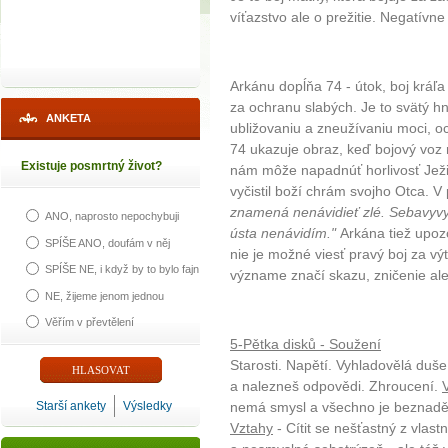
víťazstvo ale o prežitie. Negatív
Arkánu dopĺňa 74 - útok, boj kráľa 
za ochranu slabých. Je to svätý hne
ANKETA
ubližovaniu a zneužívaniu moci, o
74 ukazuje obraz, keď bojový voz ri
Existuje posmrtný život?
nám môže napadnúť horlivosť Ježi
vyčistil boží chrám svojho Otca. 
znamená nenávidieť zlé. Sebavyvy
ANO, naprosto nepochybuji
ústa nenávidím."
Arkána tiež upoz
SPÍŠE ANO, doufám v něj
nie je možné viesť pravý boj za v
SPÍŠE NE, i když by to bylo fajn
význame značí skazu, zničenie ale
NE, žijeme jenom jednou
Věřím v převtělení
5-Pětka disků - Soužení
Starosti. Napětí. Vyhladovělá duš
a nalezneš odpovědi. Zhroucení.
Starší ankety
Výsledky
nemá smysl a všechno je beznaděj
Vztahy
- Cítit se nešťastný z vlas