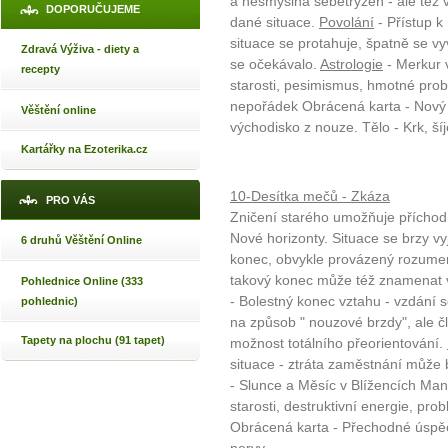
a nesmyslná sebetrýzeň - ale též
DOPORUČUJEME
dané situace.
Povolání
- Přístup 
situace se protahuje, špatně se vyv
Zdravá Výživa - diety a
se očekávalo.
Astrologie
- Merkur 
recepty
starosti, pesimismus, hmotné probl
nepořádek Obrácená karta - Nový
Věštění online
východisko z nouze. Tělo - Krk, šíj
Kartářky na Ezoterika.cz
10-Desítka mečů - Zkáza
PRO VÁS
Zničení starého umožňuje příchod
Nové horizonty. Situace se brzy vy
6 druhů Věštění Online
konec, obvykle provázený rozumem
takový konec může též znamenat v
Pohlednice Online (333
- Bolestný konec vztahu - vzdání s
pohlednic)
na způsob " nouzové brzdy", ale čl
Tapety na plochu (91 tapet)
možnost totálního přeorientování.
situace - ztráta zaměstnání může b
- Slunce a Měsíc v Blížencích Ma
starosti, destruktivní energie, prob
Obrácená karta - Přechodné úspěch