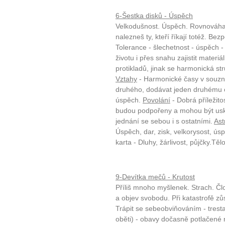
6-Šestka disků - Úspěch
Velkodušnost. Úspěch. Rovnováha 
nalezneš ty, kteří říkají totéž. Bez
Tolerance - šlechetnost - úspěch - 
životu i přes snahu zajistit materi
protikladů, jinak se harmonická st
Vztahy
- Harmonické časy v souzně
druhého, dodávat jeden druhému o
úspěch.
Povolání
- Dobrá příležito
budou podpořeny a mohou být usk
jednání se sebou i s ostatními.
Ast
Úspěch, dar, zisk, velkorysost, ú
karta - Dluhy, žárlivost, půjčky.Tělo
9-Devítka mečů - Krutost
Příliš mnoho myšlenek. Strach. Člov
a objev svobodu. Při katastrofě z
Trápit se sebeobviňováním - tres
oběti) - obavy dočasně potlačené