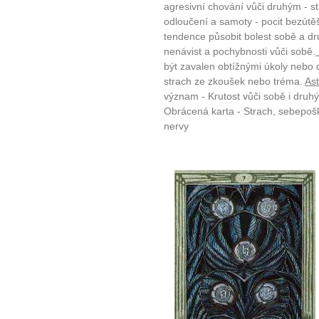
agresivní chování vůči druhým - s
10 tipů p
odloučení a samoty - pocit bezút
tendence působit bolest sobě a d
nenávist a pochybnosti vůči sobě.
plnohodn
být zavalen obtížnými úkoly nebo 
strach ze zkoušek nebo tréma.
Ast
... všechny
význam - Krutost vůči sobě i druh
Obrácená karta - Strach, sebepošk
Máte pocit, že jste unaveni hn
nervy
Ne
Jak mít více energie každ
Jak vnést do života rovno
Jak být šťastnější