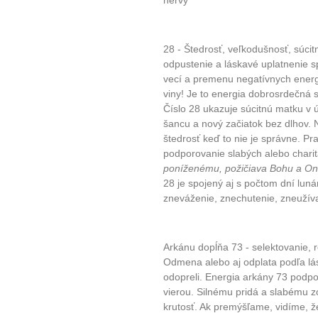
nervy
28 - Štedrosť, veľkodušnosť, súci
odpustenie a láskavé uplatnenie s
vecí a premenu negatívnych energi
viny! Je to energia dobrosrdečná s
Číslo 28 ukazuje súcitnú matku v ú
šancu a nový začiatok bez dlhov.
štedrosť keď to nie je správne. Pr
podporovanie slabých alebo charit
poníženému, požičiava Bohu a On 
28 je spojený aj s počtom dní lu
zneváženie, znechutenie, zneužív
Arkánu dopĺňa 73 - selektovanie, r
Odmena alebo aj odplata podľa lás
odopreli. Energia arkány 73 podpor
vierou. Silnému pridá a slabému z
krutosť. Ak premýšľame, vidíme, že 