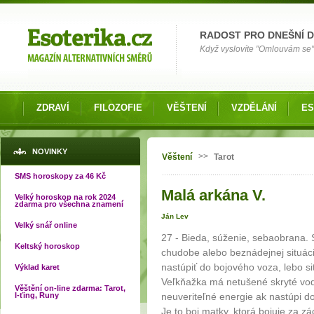
Možnosti výběru
RADOST PRO DNEŠNÍ 
Když vyslovíte "Omlouvám se" 
ZDRAVÍ
FILOZOFIE
VĚŠTENÍ
VZDĚLÁNÍ
ES
Jste zde
NOVINKY
>>
Věštení
Tarot
SMS horoskopy za 46 Kč
Malá arkána V.
Velký horoskop na rok 2024
zdarma pro všechna znamení
Ján Lev
Velký snář online
27 - Bieda, súženie, sebaobrana. S
Keltský horoskop
chudobe alebo beznádejnej situác
nastúpiť do bojového voza, lebo sit
Výklad karet
Veľkňažka má netušené skryté vod
Věštění on-line zdarma: Tarot,
I-ťing, Runy
neuveriteľné energie ak nastúpi d
Je to boj matky, ktorá bojuje za zác