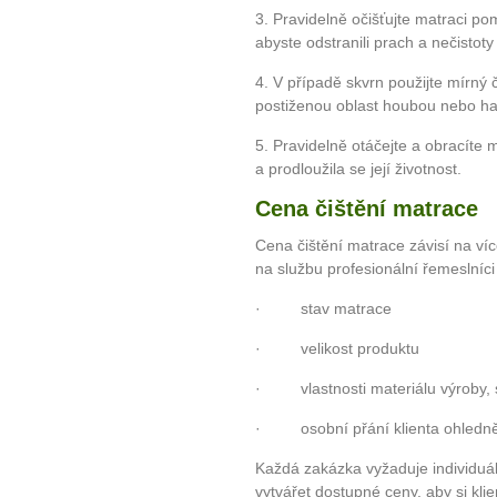
3. Pravidelně očišťujte matraci 
abyste odstranili prach a nečistoty
4. V případě skvrn použijte mírný č
postiženou oblast houbou nebo h
5. Pravidelně otáčejte a obracíte
a prodloužila se její životnost.
Cena čištění matrace
Cena čištění matrace závisí na ví
na službu profesionální řemeslníci
· stav matrace
· velikost produktu
· vlastnosti materiálu výroby, st
· osobní přání klienta ohledně p
10 tipů p
Každá zakázka vyžaduje individuáln
vytvářet dostupné ceny, aby si klie