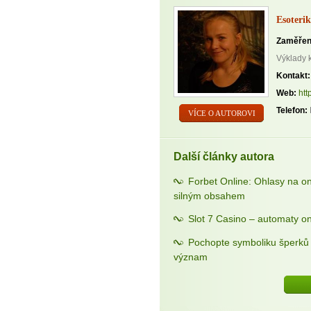
Esoterik
Zaměřen
Výklady 
Kontakt:
Web:
htt
Telefon:
VÍCE O AUTOROVI
Další články autora
Forbet Online: Ohlasy na o
silným obsahem
Slot 7 Casino – automaty on
Pochopte symboliku šperků a
význam