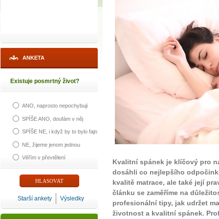
ANKETA
Existuje posmrtný život?
ANO, naprosto nepochybuji
SPÍŠE ANO, doufám v něj
SPÍŠE NE, i když by to bylo fajn
NE, žijeme jenom jednou
Věřím v převtělení
Kvalitní spánek je klíčový pro
dosáhli co nejlepšího odpočink
kvalitě matrace, ale také její pr
článku se zaměříme na důležito
Starší ankety
Výsledky
profesionální tipy, jak udržet 
životnost a kvalitní spánek. Pr