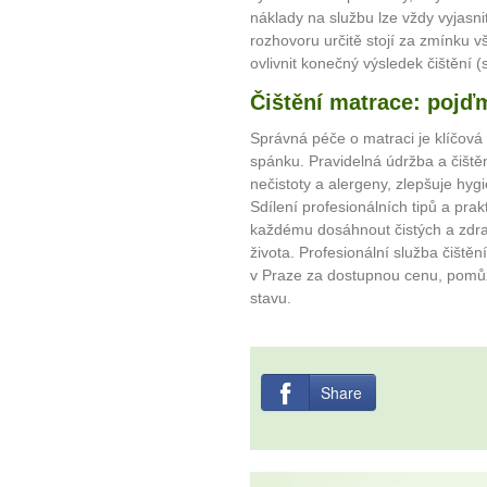
plnohodn
náklady na službu lze vždy vyjasni
rozhovoru určitě stojí za zmínku 
ovlivnit konečný výsledek čištění (
... všechny
Čištění matrace: pojď
Máte pocit, že jste unaveni hn
Správná péče o matraci je klíčová 
Ne
spánku. Pravidelná údržba a čiště
nečistoty a alergeny, zlepšuje hyg
Sdílení profesionálních tipů a pra
Jak mít více energie každ
každému dosáhnout čistých a zdrav
Jak vnést do života rovno
života. Profesionální služba čištění
Jak být šťastnější
v Praze za dostupnou cenu, pomůž
stavu.
Share