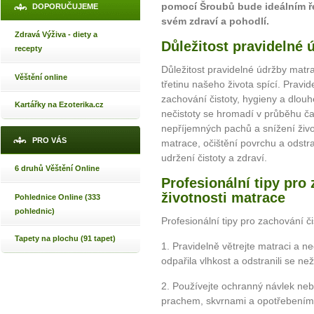
pomocí Šroubů bude ideálním ř
DOPORUČUJEME
svém zdraví a pohodlí.
Zdravá Výživa - diety a
Důležitost pravidelné
recepty
Důležitost pravidelné údržby matr
Věštění online
třetinu našeho života spící. Pravi
zachování čistoty, hygieny a dlouh
Kartářky na Ezoterika.cz
nečistoty se hromadí v průběhu ča
nepříjemných pachů a snížení živo
PRO VÁS
matrace, očištění povrchu a odstr
udržení čistoty a zdraví.
6 druhů Věštění Online
Profesionální tipy pro
životnosti matrace
Pohlednice Online (333
pohlednic)
Profesionální tipy pro zachování či
Tapety na plochu (91 tapet)
1. Pravidelně větrejte matraci a ne
odpařila vlhkost a odstranili se n
2. Používejte ochranný návlek neb
prachem, skvrnami a opotřebením