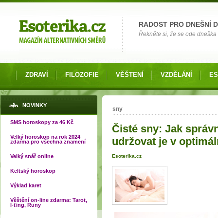
Možnosti výběru
RADOST PRO DNEŠNÍ 
Řekněte si, že se ode dneška 
ZDRAVÍ
FILOZOFIE
VĚŠTENÍ
VZDĚLÁNÍ
ES
Jste zde
NOVINKY
sny
SMS horoskopy za 46 Kč
Čisté sny: Jak správ
Velký horoskop na rok 2024
udržovat je v optimá
zdarma pro všechna znamení
Velký snář online
Esoterika.cz
Keltský horoskop
Výklad karet
Věštění on-line zdarma: Tarot,
I-ťing, Runy