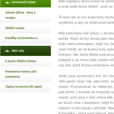
bibli napsáno skoro hned na začát
DOPORUČUJEME
a brali sobě dcery lidské", proč s
Zdravá Výživa - diety a
To bylo ale už pro katechetu troch
recepty
myšlenky a aby se držel probírané 
Věštění online
Milý katecheta měl vůbec s Jendou v
Kartářky na Ezoterika.cz
potíže. Když se byl Jenda jako obv
kněz velmi překvapen, když mu Jen
zase hřešit, až se budou hory zelen
PRO VÁS
hněvem. Ale Jeník klidně pokračov
polepšil a se mnou také ostatní hří
6 druhů Věštění Online
vás řekl Ježíš Kristus hříšníkovi, 
Pohlednice Online (333
Jindy zase vyrukoval s tím, že v ko
pohlednic)
"tělo páně i krev" tak, jako kněz, 
vínem. Poznamenal, že některým, z
Tapety na plochu (91 tapet)
pak přímo z kostela do hospody na
zeptal, proč jsou v čele církve lidé
se slouží mše v kostelech, když Kri
ošacení a lidu kázal v přírodě. Na
kořenářka - stará paní Valová, kter