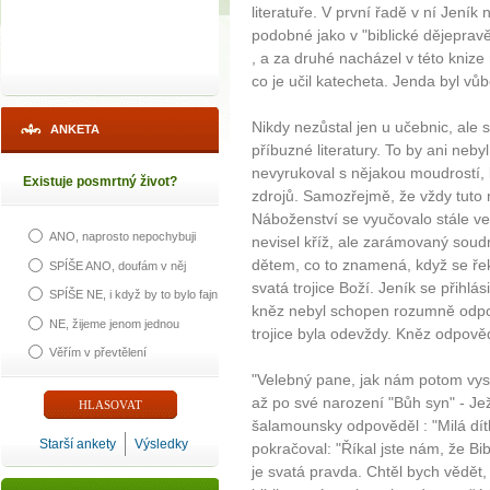
literatuře. V první řadě v ní Jeník
podobné jako v "biblické dějepravě"
, a za druhé nacházel v této knize
co je učil katecheta. Jenda byl vůbe
Nikdy nezůstal jen u učebnic, ale sn
ANKETA
příbuzné literatury. To by ani neby
nevyrukoval s nějakou moudrostí, k
Existuje posmrtný život?
zdrojů. Samozřejmě, že vždy tuto
Náboženství se vyučovalo stále ve 
ANO, naprosto nepochybuji
nevisel kříž, ale zarámovaný soudr
dětem, co to znamená, když se řekn
SPÍŠE ANO, doufám v něj
svatá trojice Boží. Jeník se přihl
SPÍŠE NE, i když by to bylo fajn
kněz nebyl schopen rozumně odpově
NE, žijeme jenom jednou
trojice byla odevždy. Kněz odpověd
Věřím v převtělení
"Velebný pane, jak nám potom vysv
až po své narození "Bůh syn" - Jež
šalamounsky odpověděl : "Milá dítka
Starší ankety
Výsledky
pokračoval: "Říkal jste nám, že Bib
je svatá pravda. Chtěl bych vědět,