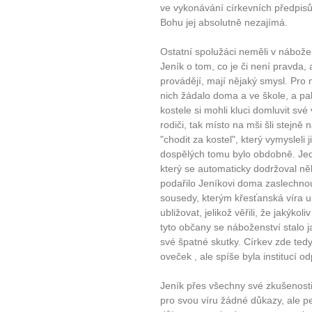
ve vykonávání církevních předpisů
Bohu jej absolutně nezajímá.
Ostatní spolužáci neměli v nábože
Jeník o tom, co je či není pravda, 
provádějí, mají nějaký smysl. Pro n
nich žádalo doma a ve škole, a pak
kostele si mohli kluci domluvit s
rodiči, tak místo na mši šli stejně 
"chodit za kostel", který vymysleli 
dospělých tomu bylo obdobně. Jedna
který se automaticky dodržoval ně
podařilo Jeníkovi doma zaslechnou
sousedy, kterým křesťanská víra 
ubližovat, jelikož věřili, že jakýko
tyto občany se náboženství stalo 
své špatné skutky. Církev zde tedy
oveček , ale spíše byla institucí od
Jeník přes všechny své zkušenosti 
pro svou víru žádné důkazy, ale pe