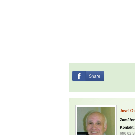
Share
Josef O
Zaměřen
Kontakt:
696 62 S