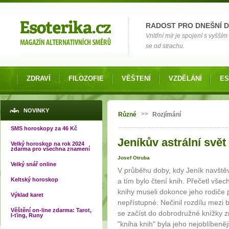
Možnosti výběru
RADOST PRO DNEŠNÍ 
Vnitřní mír je spojení s vyšš
se od strachu.
ZDRAVÍ
FILOZOFIE
VĚŠTENÍ
VZDĚLÁNÍ
ES
Jste zde
NOVINKY
>>
Různé
Rozjímání
SMS horoskopy za 46 Kč
Jeníkův astrální svět -
Velký horoskop na rok 2024
zdarma pro všechna znamení
Josef Otruba
Velký snář online
V průběhu doby, kdy Jeník navštěvo
Keltský horoskop
a tím bylo čtení knih. Přečetl vše
knihy museli dokonce jeho rodiče 
Výklad karet
nepřístupné. Nečinil rozdílu mezi b
Věštění on-line zdarma: Tarot,
se začíst do dobrodružné knížky zr
I-ťing, Runy
"kniha knih" byla jeho nejoblíbeně