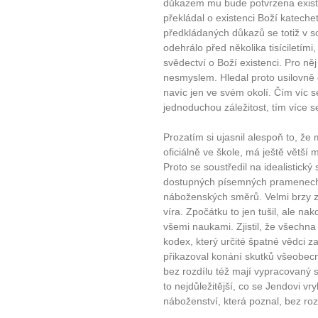
důkazem mu bude potvrzena exist
překládal o existenci Boží kateche
předkládaných důkazů se totiž v s
odehrálo před několika tisíciletím
svědectví o Boží existenci. Pro něj
nesmyslem. Hledal proto usilovně 
navíc jen ve svém okolí. Čím víc se
jednoduchou záležitost, tím více s
Prozatím si ujasnil alespoň to, že
oficiálně ve škole, má ještě větší
Proto se soustředil na idealistick
dostupných písemných pramenech, 
náboženských směrů. Velmi brzy zji
víra. Zpočátku to jen tušil, ale nak
všemi naukami. Zjistil, že všechna
kodex, který určité špatné vědci z
přikazoval konání skutků všeobe
bez rozdílu též mají vypracovaný
to nejdůležitější, co se Jendovi vr
náboženství, která poznal, bez rozd