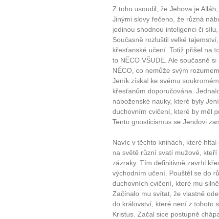
Z toho usoudil, že Jehova je Alláh
Jinými slovy řečeno, že různá náb
jedinou shodnou inteligenci či sílu
10 tipů p
Současně rozluštil velké tajemstv
křesťanské učení. Totiž přišel na
plnohodn
to NĚCO VŠUDE. Ale současně si m
NĚCO, co nemůže svým rozumem po
Jeník získal ke svému soukromému 
... všechny
křesťanům doporučována. Jednalo
náboženské nauky, které byly Jeník
Máte pocit, že jste unaveni hn
duchovním cvičení, které by měl p
Tento gnosticismus se Jendovi za
Ne
Navíc v těchto knihách, které hltal
Jak mít více energie každ
na světě různí svatí mužové, kteří 
Jak vnést do života rovno
zázraky. Tím definitivně zavrhl kř
Jak být šťastnější
východním učení. Pouštěl se do 
duchovních cvičení, které mu siln
Začínalo mu svítat, že vlastně ode
do království, které není z tohoto s
Kristus. Začal sice postupně chápat