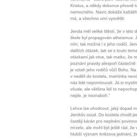
Kristus, a někdy dokonce přesně t
nemocného. Navíc dokáže každého
má, a všechno umí vysvětlit.
Jenda měl veliké štěstí, že v této
škole byl propagován atheismus. Ji
ním, tak možná i s jeho rodiči. Je
dalších otázek, tak se s touto tem
otázkami jak otce, tak matku, že m
poznání pravdy alespoň částečně u
je vztah jeho rodičů vůči Bohu. Na
v neděli do kostela, maminka neod
nás lidé nepomlouvali. Já si myslím
všude, ale většina lidí to nepochop
nejde, je neznaboh."
Lehce lze uhodnout, jaký dopad mě
Jeníkův osud. Do kostela chodil je
častěji kárán pro neplnění povinno
mrzelo, ale mohl být ještě rád, ž
hlubší význam knězova jednání, ž