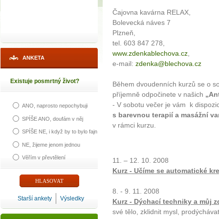
Čajovna kavárna RELAX,
Bolevecká náves 7
Plzneň,
tel. 603 847 278,
www.zdenkablechova.cz
,
ANKETA
e-mail:
zdenka@blechova.cz
Existuje posmrtný život?
Během dvoudenních kurzů se o sobě
příjemně odpočinete v našich
„Ant
- V sobotu večer je vám k dispozi
ANO, naprosto nepochybuji
s barevnou terapií a masážní
va
SPÍŠE ANO, doufám v něj
v rámci kurzu.
SPÍŠE NE, i když by to bylo fajn
NE, žijeme jenom jednou
Věřím v převtělení
11. – 12. 10. 2008
Kurz - Učíme se automatické k
8. - 9. 11. 2008
Starší ankety
Výsledky
Kurz - Dýchací techniky a můj z
své tělo, zklidnit mysl, prodýcháva