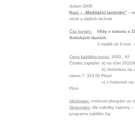
duben 2009
Kurz – „Meditační techniky“
– p
ohně a dalších technik
Čas konání:
Vždy v sobotu v 10
Antických lázních
V neděli od 9.hod. – 1
Cena každého kurzu:
1600,- Kč
Částku zaplaťte: a) na účet 2015
b) složenkou na adresu: 
náves 7, 323 00 Plzeň
c) v hotovosti na čajovně
Plzni
Ubytování:
možnost přespání ve vl
Stravování:
dle nabídky čajovny –
programu zajištěn čaj