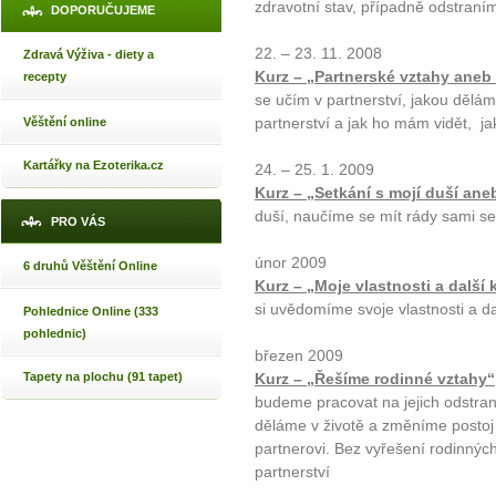
zdravotní stav, případně odstran
DOPORUČUJEME
22. – 23. 11. 2008
Zdravá Výživa - diety a
Kurz – „Partnerské vztahy aneb 
recepty
se učím v partnerství, jakou dělá
partnerství a jak ho mám vidět, j
Věštění online
Kartářky na Ezoterika.cz
24. – 25. 1. 2009
Kurz – „Setkání s mojí duší ane
duší, naučíme se mít rády sami se
PRO VÁS
únor 2009
6 druhů Věštění Online
Kurz – „Moje vlastnosti a další
si uvědomíme svoje vlastnosti a da
Pohlednice Online (333
pohlednic)
březen 2009
Tapety na plochu (91 tapet)
Kurz – „Řešíme rodinné vztahy“
budeme pracovat na jejich odstran
děláme v životě a změníme postoj 
partnerovi. Bez vyřešení rodinný
partnerství