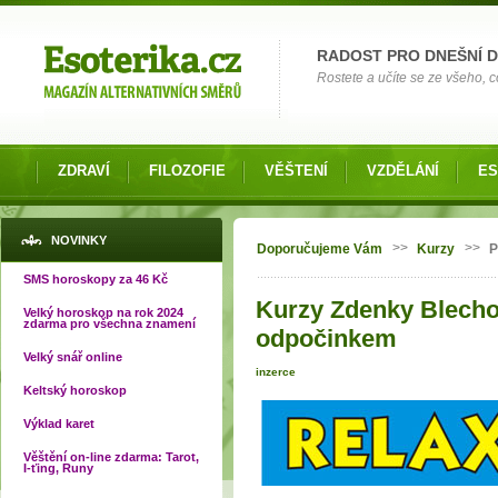
Možnosti výběru
RADOST PRO DNEŠNÍ 
Rostete a učíte se ze všeho, co
ZDRAVÍ
FILOZOFIE
VĚŠTENÍ
VZDĚLÁNÍ
ES
Jste zde
NOVINKY
>>
>>
Doporučujeme Vám
Kurzy
P
SMS horoskopy za 46 Kč
Kurzy Zdenky Blecho
Velký horoskop na rok 2024
zdarma pro všechna znamení
odpočinkem
Velký snář online
inzerce
Keltský horoskop
Výklad karet
Věštění on-line zdarma: Tarot,
I-ťing, Runy