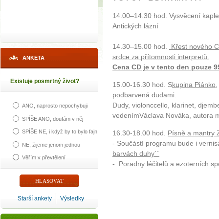
14.00–14.30 hod. Vysvěcení kaple 
Antických lázní
14.30–15.00 hod.
Křest nového CD 
srdce za přítomnosti interpretů.
ANKETA
Cena CD je v tento den pouze 9
Existuje posmrtný život?
15.00-16.30 hod. S
kupina Piánko
,
podbarvená dudami.
Dudy, violonccello, klarinet, djemb
ANO, naprosto nepochybuji
vedenímVáclava Nováka, autora 
SPÍŠE ANO, doufám v něj
SPÍŠE NE, i když by to bylo fajn
16.30-18.00 hod.
Písně a mantry 
- Součástí programu bude i vern
NE, žijeme jenom jednou
barvách duhy´´
Věřím v převtělení
- Poradny léčitelů a ezoterních s
Starší ankety
Výsledky