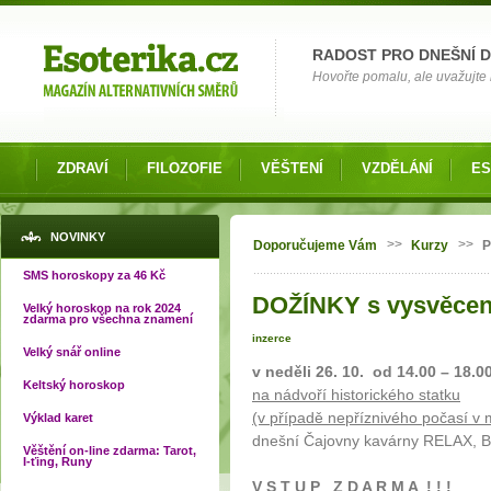
Možnosti výběru
RADOST PRO DNEŠNÍ 
Hovořte pomalu, ale uvažujte 
ZDRAVÍ
FILOZOFIE
VĚŠTENÍ
VZDĚLÁNÍ
ES
Jste zde
NOVINKY
>>
>>
Doporučujeme Vám
Kurzy
P
SMS horoskopy za 46 Kč
DOŽÍNKY s vysvěcen
Velký horoskop na rok 2024
zdarma pro všechna znamení
inzerce
Velký snář online
v neděli 26. 10. od 14.00 – 18.0
Keltský horoskop
na nádvoří historického statku
(v případě nepříznivého počasí v 
Výklad karet
dnešní Čajovny kavárny RELAX, Bo
Věštění on-line zdarma: Tarot,
I-ťing, Runy
V S T U P Z D A R M A ! ! !